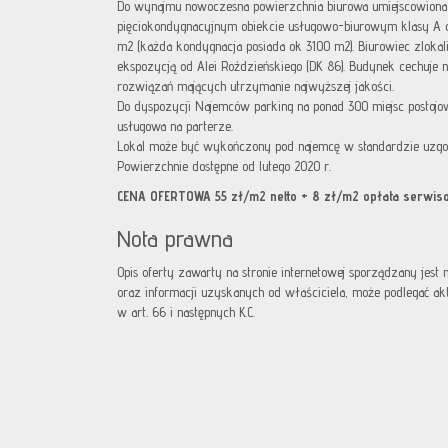
Do wynajmu nowoczesna powierzchnia biurowa umiejscowio
pięciokondygnacyjnym obiekcie usługowo-biurowym klasy A o 
m2 (każda kondygnacja posiada ok 3100 m2). Biurowiec zlok
ekspozycją od Alei Roździeńskiego (DK 86). Budynek cechuje n
rozwiązań mających utrzymanie najwyższej jakości.
Do dyspozycji Najemców parking na ponad 300 miejsc postoj
usługowa na parterze.
Lokal może być wykończony pod najemcę w standardzie uzgod
Powierzchnie dostępne od lutego 2020 r.
CENA OFERTOWA 55 zł/m2 netto + 8 zł/m2 opłata serwis
Nota prawna
Opis oferty zawarty na stronie internetowej sporządzany jest
oraz informacji uzyskanych od właściciela, może podlegać aktua
w art. 66 i następnych K.C.