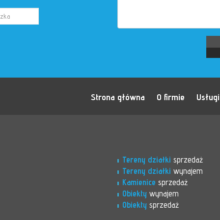
Strona główna
O firmie
Usługi
Tereny działki
sprzedaż
Tereny działki
wynajem
Kamienice
sprzedaż
Obiekty
wynajem
Obiekty
sprzedaż