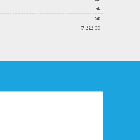
tak
tak
17 222,00