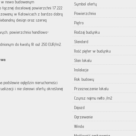
na w nowo budowanym
Symbol oferty
łącznej docelowej powierzchni 17.222
Powierzchnia
alizowany w Katowicach z bardzo dobrą
iebanalny design oraz szereg
Piętro
owych, powierzchnia handlowo-
Rodzaj budynku
Standard
nionym do kwoty fit out 250 EUR/m2.
Ilość pięter w budynku
owa
Stan lokalu
Instalacje
Rok budowy
 na podstawie oględzin nieruchomości
lizacji i nie stanowi oferty określonej
Przeznaczenie lokalu
Czynsz najmu netto /m2
Dojazd
Ogrzewanie
Winda
Możliwość parkowania