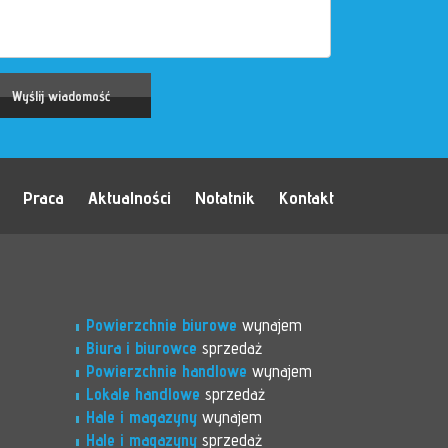
Praca
Aktualności
Notatnik
Kontakt
Powierzchnie biurowe
wynajem
Biura i biurowce
sprzedaż
Powierzchnie handlowe
wynajem
Lokale handlowe
sprzedaż
Hale i magazyny
wynajem
Hale i magazyny
sprzedaż