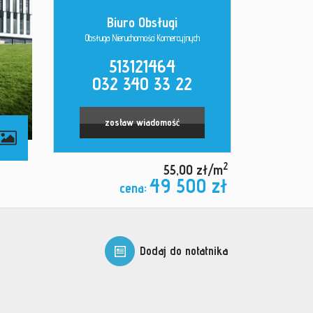
Biuro Obsługi
Obsługa Nieruchomości Komercyjnych
513121464
032 340 33 22
zostaw wiadomość
2
55,00 zł/m
49 500 zł
cena:
Dodaj do notatnika