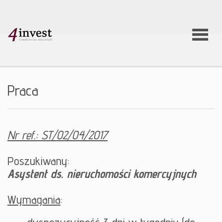
O firmie
Praca
Usługi
Nr ref.: ST/02/04/2017
Oferty
Poszukiwany:
Asystent ds. nieruchomości komercyjnych
nieruchom
Wymagania
:
Aktualnoś