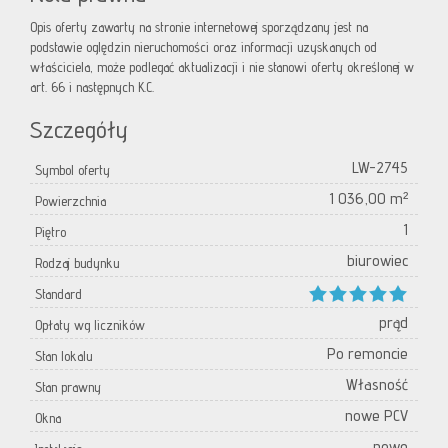
Opis oferty zawarty na stronie internetowej sporządzany jest na
podstawie oględzin nieruchomości oraz informacji uzyskanych od
właściciela, może podlegać aktualizacji i nie stanowi oferty określonej w
art. 66 i następnych K.C.
Szczegóły
LW-2745
Symbol oferty
1 036,00 m²
Powierzchnia
1
Piętro
biurowiec
Rodzaj budynku
Standard
prąd
Opłaty wg liczników
Po remoncie
Stan lokalu
Własność
Stan prawny
nowe PCV
Okna
nowe