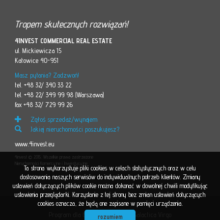
Tropem skutecznych rozwiązań!
4INVEST COMMERCIAL REAL ESTATE
ul. Mickiewicza 15
Katowice 40-951
Masz pytania? Zadzwoń!
tel. +48 32/ 340 33 22
tel. +48 22/ 349 99 98 (Warszawa)
fax +48 32/ 729 99 26
Zgłoś sprzedaż/wynajem
Jakiej nieruchomości poszukujesz?
www.4invest.eu
4invest © 2015. Wszelkie prawa zastrzeżone
Nieruchomości Komercyjne i Inwestycyjne
Ta strona wykorzystuje pliki cookies w celach statystycznych oraz w celu
dostosowania naszych serwisów do indywidualnych potrzeb klientów. Zmiany
ustawień dotyczących plików cookie można dokonać w dowolnej chwili modyfikując
ustawienia przeglądarki. Korzystanie z tej strony bez zmian ustawień dotyczących
cookies oznacza, że będą one zapisane w pamięci urządzenia.
Program dla biur nieruchomości
Galactica Virgo
rozumiem