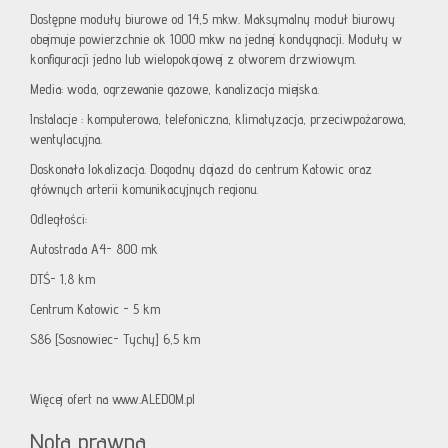
Dostępne moduły biurowe od 14,5 mkw. Maksymalny moduł biurowy
obejmuje powierzchnie ok 1000 mkw na jednej kondygnacji. Moduły w
konfiguracji jedno lub wielopokojowej z otworem drzwiowym.
Media: woda, ogrzewanie gazowe, kanalizacja miejska.
Instalacje : komputerowa, telefoniczna, klimatyzacja, przeciwpożarowa,
wentylacyjna.
Doskonała lokalizacja. Dogodny dojazd do centrum Katowic oraz
głównych arterii komunikacyjnych regionu.
Odległości:
Autostrada A4- 800 mk
DTŚ- 1,8 km
Centrum Katowic - 5 km
S86 [Sosnowiec- Tychy] 6,5 km
Więcej ofert na www.ALEDOM.pl
Nota prawna