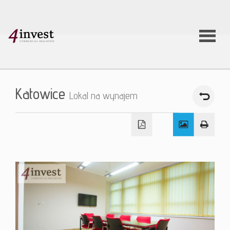
O firmie
Katowice
Lokal na wynajem
Usługi
Oferty
nieruchom
Aktualnoś