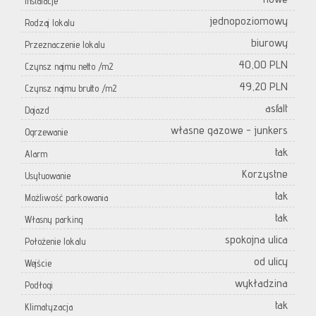
Instalacje
jednopoziomowy
Rodzaj lokalu
biurowy
Przeznaczenie lokalu
40,00 PLN
Czynsz najmu netto /m2
49,20 PLN
Czynsz najmu brutto /m2
asfalt
Dojazd
własne gazowe - junkers
Ogrzewanie
tak
Alarm
Korzystne
Usytuowanie
tak
Możliwość parkowania
tak
Własny parking
spokojna ulica
Położenie lokalu
od ulicy
Wejście
wykładzina
Podłogi
tak
Klimatyzacja