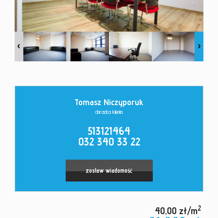
Kontakt
Tomasz Niczyporuk
doradca klienta
513121464
032 340 33 22
zostaw wiadomość
2
40,00 zł/m