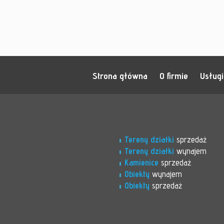
Strona główna
O firmie
Usługi
Tereny działki
sprzedaż
Tereny działki
wynajem
Kamienice
sprzedaż
Obiekty
wynajem
Obiekty
sprzedaż