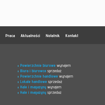
Praca
Aktualności
Notatnik
Kontakt
Powierzchnie biurowe
wynajem
Biura i biurowce
sprzedaż
Powierzchnie handlowe
wynajem
Lokale handlowe
sprzedaż
Hale i magazyny
wynajem
Hale i magazyny
sprzedaż