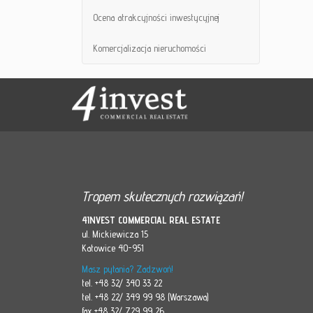
Ocena atrakcyjności inwestycyjnej
Komercjalizacja nieruchomości
Tropem skutecznych rozwiązań!
4INVEST COMMERCIAL REAL ESTATE
ul. Mickiewicza 15
Katowice 40-951
Masz pytania? Zadzwoń!
tel. +48 32/ 340 33 22
tel. +48 22/ 349 99 98 (Warszawa)
fax +48 32/ 729 99 26