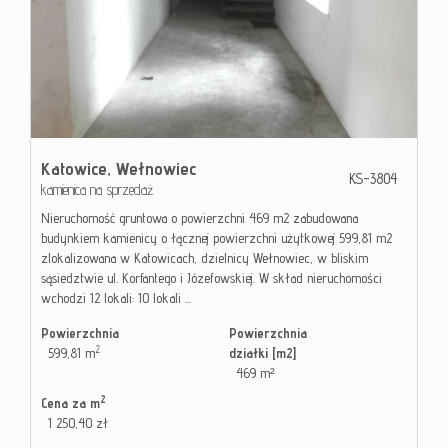
Katowice,
Wełnowiec
KS-3804
kamienica na sprzedaż
Nieruchomość gruntowa o powierzchni 469 m2 zabudowana
budynkiem kamienicy o łącznej powierzchni użytkowej 599,81 m2
zlokalizowana w Katowicach, dzielnicy Wełnowiec, w bliskim
sąsiedztwie ul. Korfantego i Józefowskiej. W skład nieruchomości
wchodzi 12 lokali: 10 lokali ...
Powierzchnia
Powierzchnia
2
599,81 m
działki [m2]
469 m²
2
Cena za m
1 250,40 zł