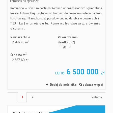
kamienica na sprzedaż
Kamienica w ścisłum centrum Katowic w bezpośrednim sąsiedztwie
Galerii Katowickiej, usytuowana frotowo do nowopowstałego deptaku
handlowego. Nieruchomość posadowiona na działce o powierzchni
1120 mkw ( własność gruntu). Kamienica fronotwa wraz z dwiemia
oficynami ...
Powierzchnia
Powierzchnia
2
2 266,70 m
działki [m2]
1 120 m²
2
Cena za m
2 867,60 zł
6 500 000
cena
zł
Dodaj do notatnika
zobacz więcej
1
2
następna