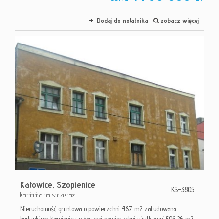
Dodaj do notatnika
zobacz więcej
Katowice,
Szopienice
KS-3805
kamienica na sprzedaż
Nieruchomość gruntowa o powierzchni 487 m2 zabudowana
budynkiem kamienicy o łącznej powierzchni użytkowej 506,26 m2