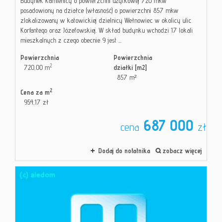
Budynek kamienicy o powierzchni użytkowej 720 mkw
posadowiony na działce (własność) o powierzchni 857 mkw
zlokalizowany w katowickiej dzielnicy Wełnowiec w okolicy ulic
Korfantego oraz Józefowskiej. W skład budynku wchodzi 17 lokali
mieszkalnych z czego obecnie 9 jest ...
Powierzchnia
Powierzchnia
2
720,00 m
działki [m2]
857 m²
2
Cena za m
954,17 zł
687 000
cena
zł
Dodaj do notatnika
zobacz więcej