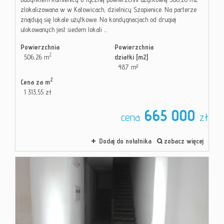
zlokalizowana w w Katowicach, dzielnicy Szopienice. Na parterze
znajdują się lokale użytkowe. Na kondygnacjach od drugiej
ulokowanych jest siedem lokali ...
Powierzchnia
Powierzchnia
2
506,26 m
działki [m2]
487 m²
2
Cena za m
1 313,55 zł
665 000
cena
zł
Dodaj do notatnika
zobacz więcej