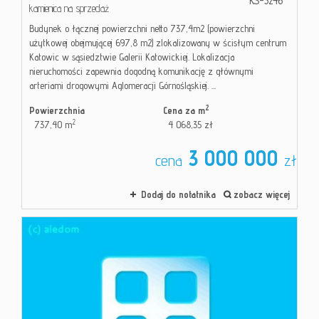
KS-3246
kamienica na sprzedaż
Budynek o łącznej powierzchni netto 737,4m2 (powierzchni
użytkowej obejmującej 697,8 m2) zlokalizowany w ścisłym centrum
Katowic w sąsiedztwie Galerii Katowickiej. Lokalizacja
nieruchomości zapewnia dogodną komunikację z głównymi
arteriami drogowymi Aglomeracji Górnośląskiej. ...
2
Powierzchnia
Cena za m
2
737,40 m
4 068,35 zł
3 000 000
cena
zł
Dodaj do notatnika
zobacz więcej