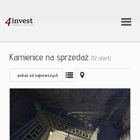
O firmie
Kamienice na sprzedaż
(12 ofert)
Usługi
pokaż od najnowszych
Oferty
nieruchom
Aktualnoś