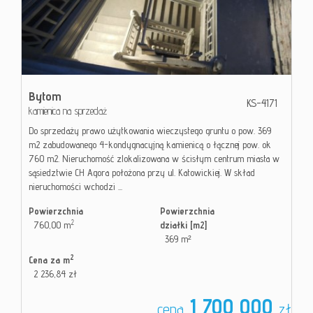
Kontakt
Bytom
KS-4171
kamienica na sprzedaż
Do sprzedaży prawo użytkowania wieczystego gruntu o pow. 369
m2 zabudowanego 4-kondygnacyjną kamienicą o łącznej pow. ok
760 m2. Nieruchomość zlokalizowana w ścisłym centrum miasta w
sąsiedztwie CH Agora położona przy ul. Katowickiej. W skład
nieruchomości wchodzi ...
Powierzchnia
Powierzchnia
2
760,00 m
działki [m2]
369 m²
2
Cena za m
2 236,84 zł
1 700 000
cena
zł