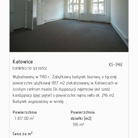
Katowice
KS-3461
kamienica na sprzedaż
Wybudowany w 1910 r., Zabytkowy budynek biurowy o łącznej
powierzchni użytkowej 1817 m2 zlokalizowany w Katowicach w
ścisłym centrum miasta. Do dyspozycji najemców jest sześć
kondygnacji (pięć pięter) o powierzchni najmu netto ok. 246 m2.
Budynek wyposażony w windę. ...
Powierzchnia
Powierzchnia
2
1 817,00 m
działki [m2]
595 m²
2
Cena za m