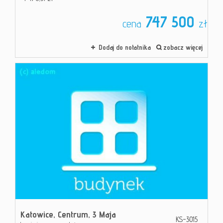
747 500
cena
zł
Dodaj do notatnika
zobacz więcej
Katowice,
Centrum,
3 Maja
KS-3015