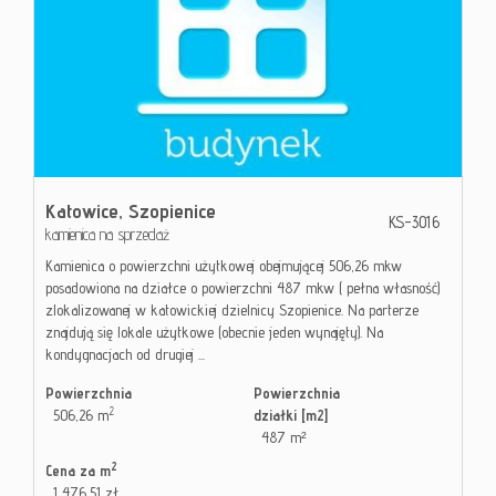
Katowice,
Szopienice
KS-3016
kamienica na sprzedaż
Kamienica o powierzchni użytkowej obejmującej 506,26 mkw
posadowiona na działce o powierzchni 487 mkw ( pełna własność)
zlokalizowanej w katowickiej dzielnicy Szopienice. Na parterze
znajdują się lokale użytkowe (obecnie jeden wynajęty). Na
kondygnacjach od drugiej ...
Powierzchnia
Powierzchnia
2
506,26 m
działki [m2]
487 m²
2
Cena za m
1 476,51 zł