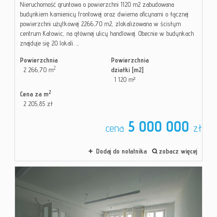
Nieruchomość gruntowa o powierzchni 1120 m2 zabudowana
budynkiem kamienicy frontowej oraz dwiema oficynami o łącznej
powierzchni użytkowej 2266,70 m2, zlokalizowana w ścisłym
centrum Katowic, na głównej ulicy handlowej. Obecnie w budynkach
znajduje się 20 lokali. ...
Powierzchnia
Powierzchnia
2
2 266,70 m
działki [m2]
1 120 m²
2
Cena za m
2 205,85 zł
5 000 000
cena
zł
Dodaj do notatnika
zobacz więcej