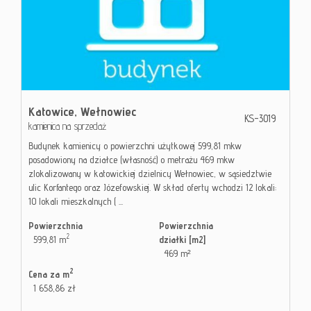
Katowice,
Wełnowiec
KS-3019
kamienica na sprzedaż
Budynek kamienicy o powierzchni użytkowej 599,81 mkw
posadowiony na działce (własność) o metrażu 469 mkw
zlokalizowany w katowickiej dzielnicy Wełnowiec, w sąsiedztwie
ulic Korfantego oraz Józefowskiej. W skład oferty wchodzi 12 lokali:
10 lokali mieszkalnych ( ...
Powierzchnia
Powierzchnia
2
599,81 m
działki [m2]
469 m²
2
Cena za m
1 658,86 zł