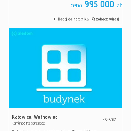
995 000
cena
zł
Dodaj do notatnika
zobacz więcej
Katowice,
Wełnowiec
KS-3017
kamienica na sprzedaż