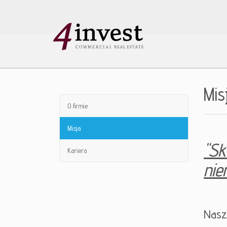
Mis
O firmie
Misja
"Sk
Kariera
nie
Nasze