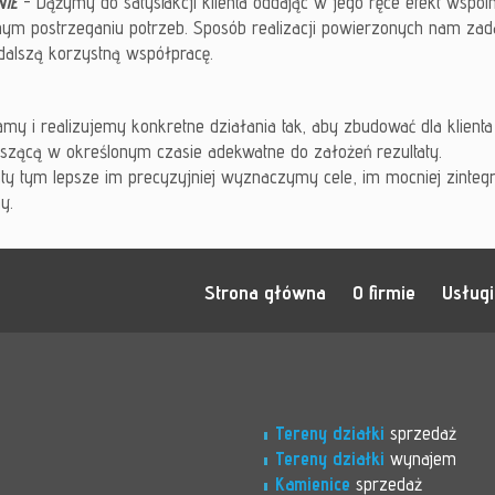
NIE
- Dążymy do satysfakcji klienta oddając w jego ręce efekt wspó
ym postrzeganiu potrzeb. Sposób realizacji powierzonych nam zad
 dalszą korzystną współpracę.
amy i realizujemy konkretne działania tak, aby zbudować dla klienta
szącą w określonym czasie adekwatne do założeń rezultaty.
aty tym lepsze im precyzyjniej wyznaczymy cele, im mocniej zintegr
y.
Strona główna
O firmie
Usługi
Tereny działki
sprzedaż
Tereny działki
wynajem
Kamienice
sprzedaż