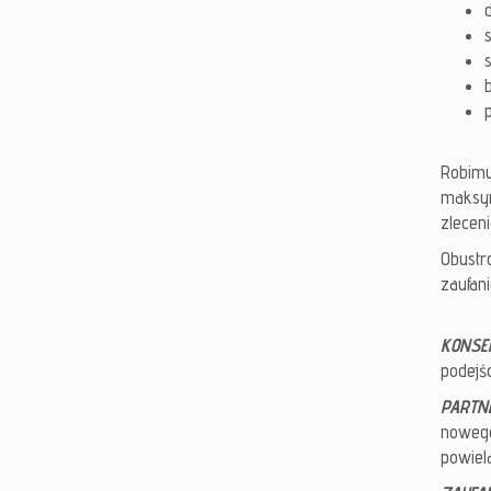
Robimy
maksym
zlecen
Obustr
zaufani
KONSE
podejś
PARTN
nowego
powiela