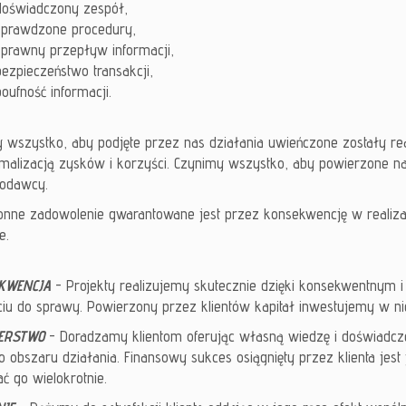
doświadczony zespół,
sprawdzone procedury,
sprawny przepływ informacji,
bezpieczeństwo transakcji,
poufność informacji.
 wszystko, aby podjęte przez nas działania uwieńczone zostały re
alizacją zysków i korzyści. Czynimy wszystko, aby powierzone nam
iodawcy.
onne zadowolenie gwarantowane jest przez konsekwencję w realizac
e.
KWENCJA
- Projekty realizujemy skutecznie dzięki konsekwentny
ciu do sprawy. Powierzony przez klientów kapitał inwestujemy w n
ERSTWO
- Doradzamy klientom oferując własną wiedzę i doświadcz
 obszaru działania. Finansowy sukces osiągnięty przez klienta jes
ć go wielokrotnie.