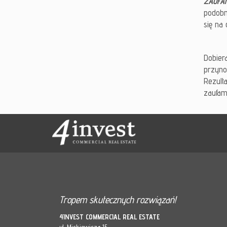
ZAUFA
podobn
się na
Dobier
przyno
Rezult
zaufam
Tropem skutecznych rozwiązań!
4INVEST COMMERCIAL REAL ESTATE