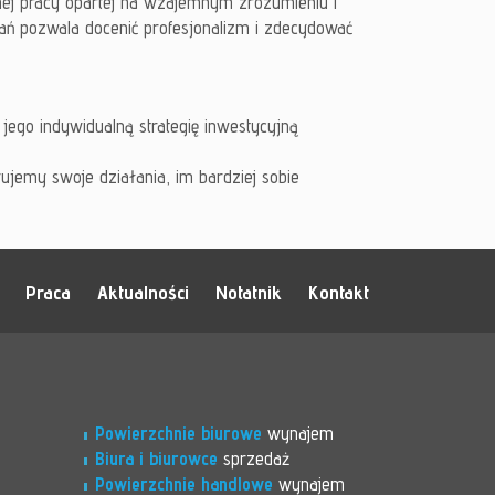
lnej pracy opartej na wzajemnym zrozumieniu i
ań pozwala docenić profesjonalizm i zdecydować
 jego indywidualną strategię inwestycyjną
ujemy swoje działania, im bardziej sobie
Praca
Aktualności
Notatnik
Kontakt
Powierzchnie biurowe
wynajem
Biura i biurowce
sprzedaż
Powierzchnie handlowe
wynajem