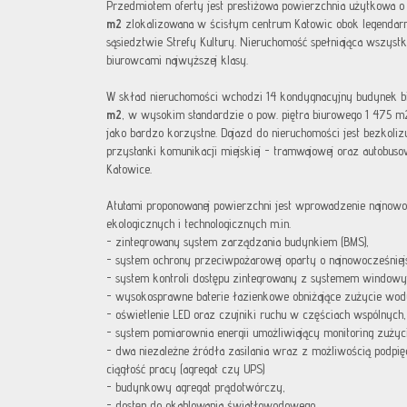
Przedmiotem oferty jest prestiżowa powierzchnia użytkowa 
m2
zlokalizowana w ścisłym centrum Katowic obok legendar
sąsiedztwie Strefy Kultury. Nieruchomość spełniająca wszyst
biurowcami najwyższej klasy.
W skład nieruchomości wchodzi 14 kondygnacyjny budynek b
m2
, w wysokim standardzie o pow. piętra biurowego 1 475 m
jako bardzo korzystne. Dojazd do nieruchomości jest bezkolizy
przystanki komunikacji miejskiej - tramwajowej oraz autobus
Katowice.
Atutami proponowanej powierzchni jest wprowadzenie najnow
ekologicznych i technologicznych m.in.
- zintegrowany system zarządzania budynkiem (BMS),
- system ochrony przeciwpożarowej oparty o najnowocześniej
- system kontroli dostępu zintegrowany z systemem window
- wysokosprawne baterie łazienkowe obniżające zużycie wod
- oświetlenie LED oraz czujniki ruchu w częściach wspólnych,
- system pomiarownia energii umożliwiający monitoring zuży
- dwa niezależne źródła zasilania wraz z możliwością podpi
ciągłość pracy (agregat czy UPS)
- budynkowy agregat prądotwórczy,
- dostęp do okablowania światłowodowego