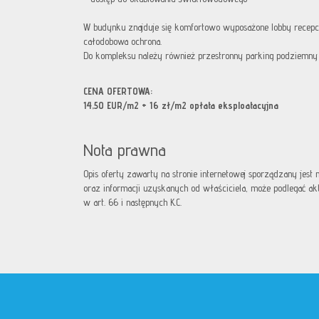
W budynku znajduje się komfortowo wyposażone lobby recepc
całodobowa ochrona.
Do kompleksu należy również przestronny parking podziemny 
CENA OFERTOWA:
14,50 EUR/m2 + 16 zł/m2 opłata eksploatacyjna
Nota prawna
Opis oferty zawarty na stronie internetowej sporządzany jest
oraz informacji uzyskanych od właściciela, może podlegać aktua
w art. 66 i następnych K.C.