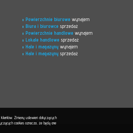
Powierzchnie biurowe
wynajem
Biura i biurowce
sprzedaż
Powierzchnie handlowe
wynajem
Lokale handlowe
sprzedaż
Hale i magazyny
wynajem
Hale i magazyny
sprzedaż
b klientów. Zmiany ustawień dotyczących
otyczących cookies oznacza, że będą one