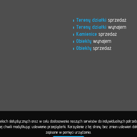
Tereny działki
sprzedaż
Tereny działki
wynajem
Kamienice
sprzedaż
Obiekty
wynajem
Obiekty
sprzedaż
 celach statystycznych oraz w celu dostosowania naszych serwisów do indywidualnych potrze
 chwili modyfikując ustawienia przeglądarki. Korzystanie z tej strony bez zmian ustawień d
zapisane w pamięci urządzenia.