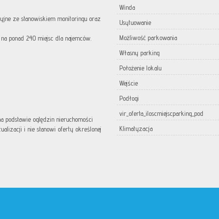
Winda
yjne ze stanowiskiem monitoringu oraz
Usytuowanie
Możliwość parkowania
na ponad 240 miejsc dla najemców.
Własny parking
Położenie lokalu
Wejście
Podłogi
vir_oferta_iloscmiejscparking_pod
 na podstawie oględzin nieruchomości
Klimatyzacja
lizacji i nie stanowi oferty określonej