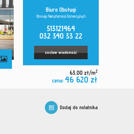
Biuro Obsługi
Obsługa Nieruchomości Komercyjnych
513121464
032 340 33 22
zostaw wiadomość
2
63,00 zł/m
46 620 zł
cena:
Dodaj do notatnika