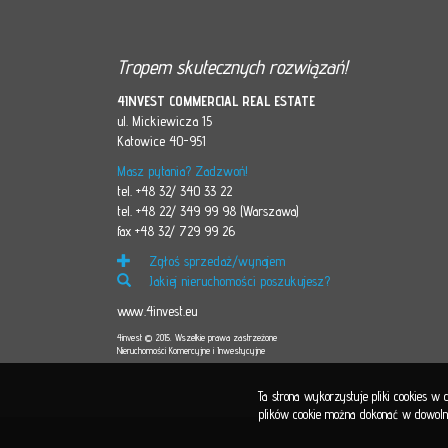
Tropem skutecznych rozwiązań!
4INVEST COMMERCIAL REAL ESTATE
ul. Mickiewicza 15
Katowice 40-951
Masz pytania? Zadzwoń!
tel. +48 32/ 340 33 22
tel. +48 22/ 349 99 98 (Warszawa)
fax +48 32/ 729 99 26
Zgłoś sprzedaż/wynajem
Jakiej nieruchomości poszukujesz?
www.4invest.eu
4invest © 2015. Wszelkie prawa zastrzeżone
Nieruchomości Komercyjne i Inwestycyjne
Ta strona wykorzystuje pliki cookies w
plików cookie można dokonać w dowolnej