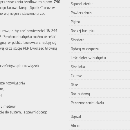
o przeznaczeniu handlowym o pow.
740
Symbol oferty
nego katowickiego „Spodka” oraz w
Powierzchnia
kie wymagania stawiane przed
Piętro
iurowy o łącznej powierzchni
18 245
Rodzaj budynku
2. Położenie budynku można określić
Standard
jny, w pobliżu biurowca znajdują się
owej oraz stacja PKP Dworzec Główny
Opłaty w czynszu
Ilość pięter w budynku
ocześniejszych rozwiązań
Stan lokalu
Czynsz
sze rozwiązania,
Okna
ym,
Rok budowy
y,
Przeznaczenie lokalu
cia mediów,
ęcia do systemu zapewniającego
Dojazd
Alarm