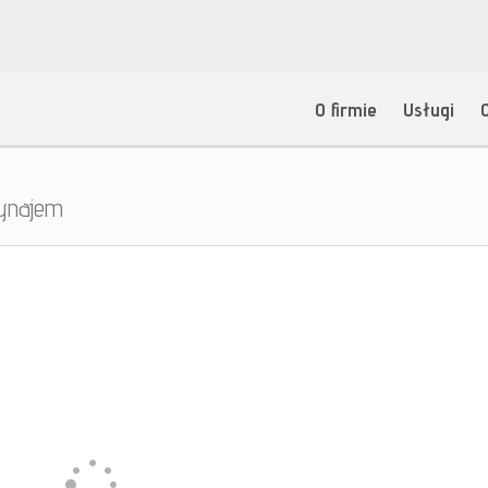
O firmie
Usługi
ynajem