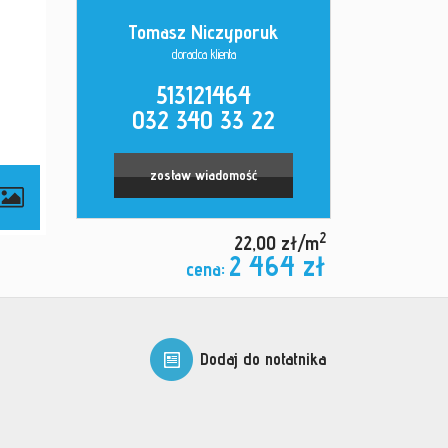
Tomasz Niczyporuk
doradca klienta
513121464
032 340 33 22
zostaw wiadomość
2
22,00 zł/m
2 464 zł
cena:
Dodaj do notatnika