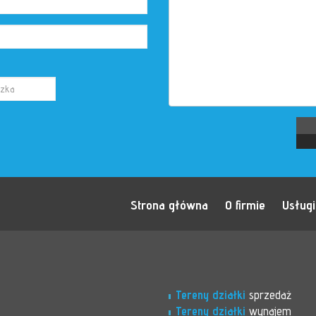
Strona główna
O firmie
Usługi
Tereny działki
sprzedaż
Tereny działki
wynajem