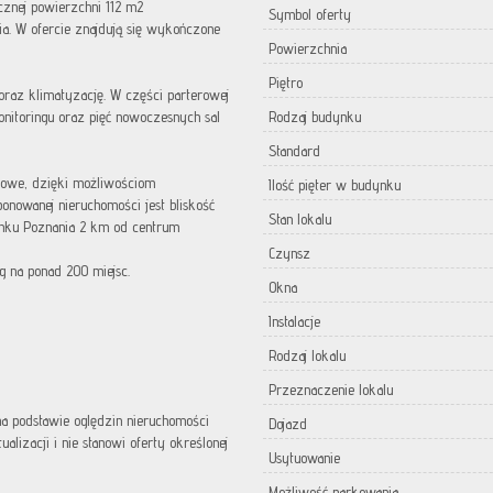
znej powierzchni 112 m2
Symbol oferty
. W ofercie znajdują się wykończone
Powierzchnia
Piętro
 oraz klimatyzację. W części parterowej
onitoringu oraz pięć nowoczesnych sal
Rodzaj budynku
Standard
urowe, dzięki możliwościom
Ilość pięter w budynku
onowanej nieruchomości jest bliskość
Stan lokalu
unku Poznania 2 km od centrum
Czynsz
g na ponad 200 miejsc.
Okna
Instalacje
Rodzaj lokalu
Przeznaczenie lokalu
 na podstawie oględzin nieruchomości
Dojazd
lizacji i nie stanowi oferty określonej
Usytuowanie
Możliwość parkowania