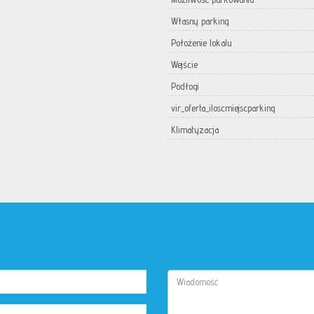
Własny parking
Położenie lokalu
Wejście
Podłogi
vir_oferta_iloscmiejscparking
Klimatyzacja