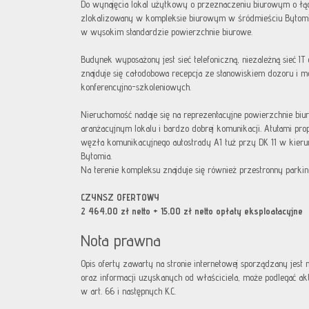
Do wynajęcia lokal użytkowy o przeznaczeniu biurowym o łąc
zlokalizowany w kompleksie biurowym w śródmieściu Bytomia
w wysokim standardzie powierzchnie biurowe.
Budynek wyposażony jest sieć telefoniczną, niezależną sieć IT
znajduje się całodobowa recepcja ze stanowiskiem dozoru i m
konferencyjno-szkoleniowych.
Nieruchomość nadaje się na reprezentacyjne powierzchnie bi
aranżacyjnym lokalu i bardzo dobrej komunikacji. Atutami prop
węzła komunikacyjnego autostrady A1 tuż przy DK 11 w kier
Bytomia.
Na terenie kompleksu znajduje się również przestronny parkin
CZYNSZ OFERTOWY
2 464,00 zł netto + 15,00 zł netto opłaty eksploatacyjne
Nota prawna
Opis oferty zawarty na stronie internetowej sporządzany jest
oraz informacji uzyskanych od właściciela, może podlegać aktua
w art. 66 i następnych K.C.