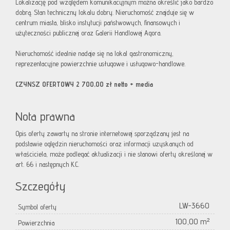
Lokalizację pod względem komunikacyjnym można określić jako bardzo
dobrą. Stan techniczny lokalu dobry. Nieruchomość znajduje się w
centrum miasta, blisko instytucji państwowych, finansowych i
użyteczności publicznej oraz Galerii Handlowej Agora.
Nieruchomość idealnie nadaje się na lokal gastronomiczny,
reprezentacyjne powierzchnie usługowe i usługowo-handlowe.
CZYNSZ OFERTOWY 2 700,00 zł netto + media
Nota prawna
Opis oferty zawarty na stronie internetowej sporządzany jest na
podstawie oględzin nieruchomości oraz informacji uzyskanych od
właściciela, może podlegać aktualizacji i nie stanowi oferty określonej w
art. 66 i następnych K.C.
Szczegóły
LW-3660
Symbol oferty
100,00 m²
Powierzchnia