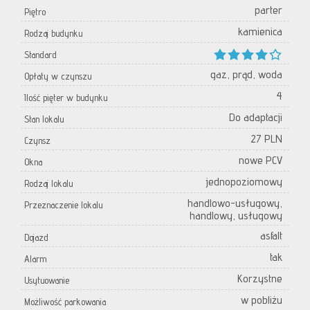
parter
Piętro
kamienica
Rodzaj budynku
Standard
gaz, prąd, woda
Opłaty w czynszu
4
Ilość pięter w budynku
Do adaptacji
Stan lokalu
27 PLN
Czynsz
nowe PCV
Okna
jednopoziomowy
Rodzaj lokalu
handlowo-usługowy,
Przeznaczenie lokalu
handlowy, usługowy
asfalt
Dojazd
tak
Alarm
Korzystne
Usytuowanie
w pobliżu
Możliwość parkowania