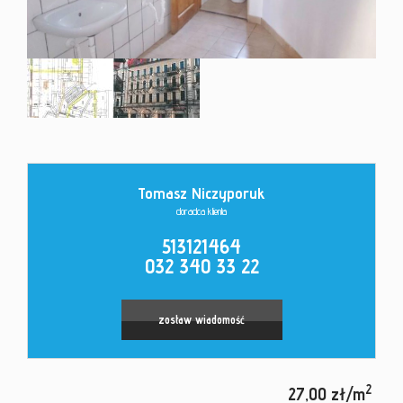
Kontakt
Tomasz Niczyporuk
doradca klienta
513121464
032 340 33 22
zostaw wiadomość
2
27,00 zł/m