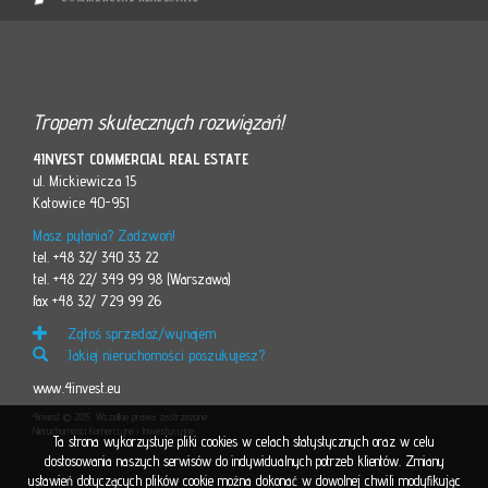
Tropem skutecznych rozwiązań!
4INVEST COMMERCIAL REAL ESTATE
ul. Mickiewicza 15
Katowice 40-951
Masz pytania? Zadzwoń!
tel. +48 32/ 340 33 22
tel. +48 22/ 349 99 98 (Warszawa)
fax +48 32/ 729 99 26
Zgłoś sprzedaż/wynajem
Jakiej nieruchomości poszukujesz?
www.4invest.eu
4invest © 2015. Wszelkie prawa zastrzeżone
Nieruchomości Komercyjne i Inwestycyjne
Ta strona wykorzystuje pliki cookies w celach statystycznych oraz w celu
dostosowania naszych serwisów do indywidualnych potrzeb klientów. Zmiany
ustawień dotyczących plików cookie można dokonać w dowolnej chwili modyfikując