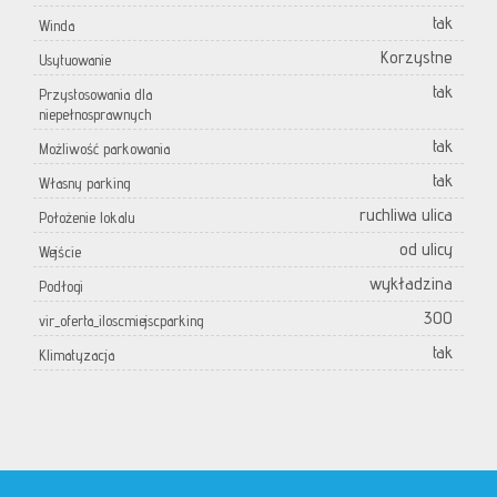
tak
Winda
Korzystne
Usytuowanie
tak
Przystosowania dla
niepełnosprawnych
tak
Możliwość parkowania
tak
Własny parking
ruchliwa ulica
Położenie lokalu
od ulicy
Wejście
wykładzina
Podłogi
300
vir_oferta_iloscmiejscparking
tak
Klimatyzacja