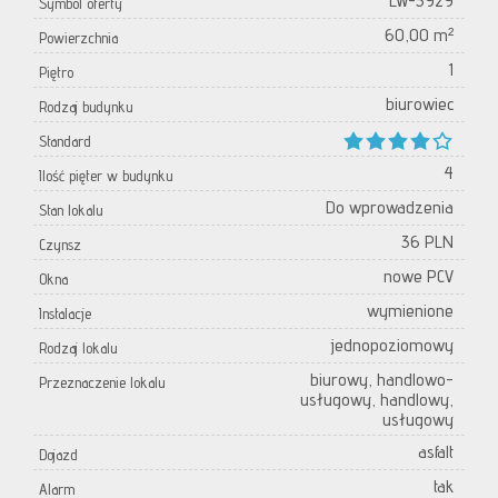
LW-3929
Symbol oferty
60,00 m²
Powierzchnia
1
Piętro
biurowiec
Rodzaj budynku
Standard
4
Ilość pięter w budynku
Do wprowadzenia
Stan lokalu
36 PLN
Czynsz
nowe PCV
Okna
wymienione
Instalacje
jednopoziomowy
Rodzaj lokalu
biurowy, handlowo-
Przeznaczenie lokalu
usługowy, handlowy,
usługowy
asfalt
Dojazd
tak
Alarm