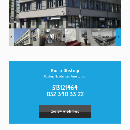
Kontakt
Biuro Obsługi
Obsługa Nieruchomości Komercyjnych
513121464
032 340 33 22
zostaw wiadomość