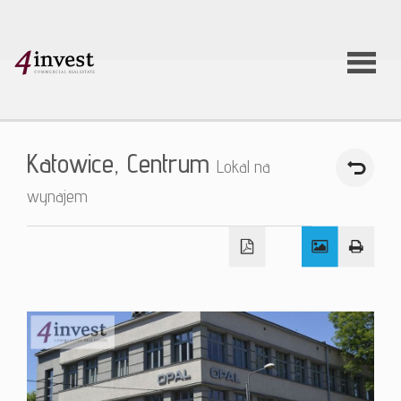
O firmie
Katowice,
Centrum
Lokal na
Usługi
wynajem
Oferty
nieruchom
Aktualnoś