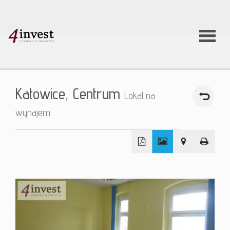
O firmie
Katowice,
Centrum
Lokal na
Usługi
wynajem
Oferty
+
nieruchom
−
Aktualnoś