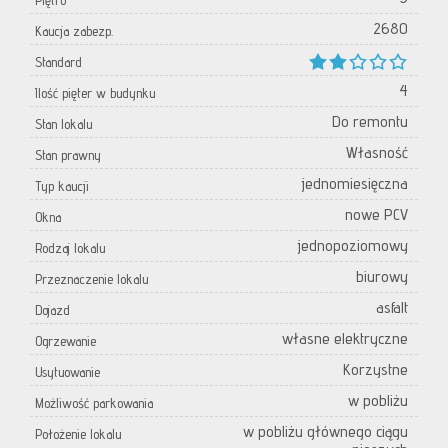
Piętro
2680
Kaucja zabezp.
Standard
4
Ilość pięter w budynku
Do remontu
Stan lokalu
Własność
Stan prawny
jednomiesięczna
Typ kaucji
nowe PCV
Okna
jednopoziomowy
Rodzaj lokalu
biurowy
Przeznaczenie lokalu
asfalt
Dojazd
własne elektryczne
Ogrzewanie
Korzystne
Usytuowanie
w pobliżu
Możliwość parkowania
w pobliżu głównego ciągu
Położenie lokalu