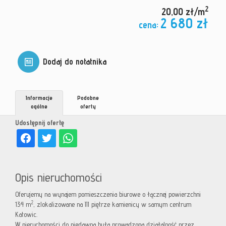
2
20,00 zł/m
2 680 zł
cena:
Dodaj do notatnika
Informacje
Podobne
ogólne
oferty
Udostępnij ofertę
Opis nieruchomości
Oferujemy na wynajem pomieszczenia biurowe o łącznej powierzchni
2
134 m
, zlokalizowane na III piętrze kamienicy w samym centrum
Katowic.
W nieruchomości do niedawna była prowadzona działalność przez