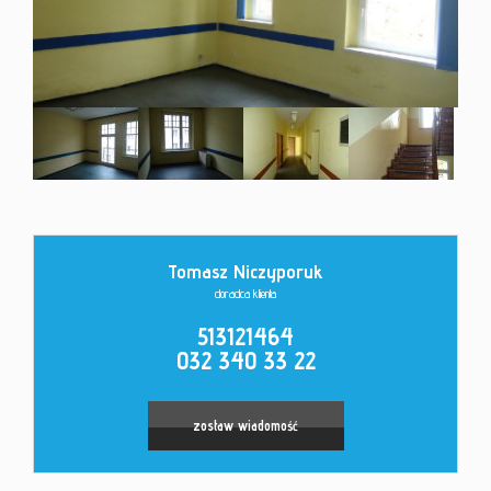
Kontakt
Tomasz Niczyporuk
Leaflet
|
©
OpenStreetMap
contributors
doradca klienta
513121464
032 340 33 22
zostaw wiadomość