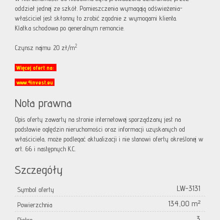
oddział jednej ze szkół. Pomieszczenia wymagają odświeżenia-
właściciel jest skłonny to zrobić zgodnie z wymogami klienta.
Klatka schodowa po generalnym remoncie.
2
Czynsz najmu: 20 zł/m
Więcej ofert na:
www.4invest.eu
Nota prawna
Opis oferty zawarty na stronie internetowej sporządzany jest na
podstawie oględzin nieruchomości oraz informacji uzyskanych od
właściciela, może podlegać aktualizacji i nie stanowi oferty określonej w
art. 66 i następnych K.C.
Szczegóły
LW-3131
Symbol oferty
134,00 m²
Powierzchnia
3