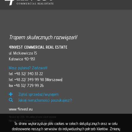
Tropem skutecznych rozwiązań!
4INVEST COMMERCIAL REAL ESTATE
ul. Mickiewicza 15
Katowice 40-951
Masz pytania? Zadzwoń!
tel. +48 32/ 340 33 22
tel. +48 22/ 349 99 98 (Warszawa)
fax +48 32/ 729 99 26
Zgłoś sprzedaż/wynajem
Jakiej nieruchomości poszukujesz?
www.4invest.eu
4invest © 2015. Wszelkie prawa zastrzeżone
Nieruchomości Komercyjne i Inwestycyjne
Ta strona wykorzystuje pliki cookies w celach statystycznych oraz w celu
dostosowania naszych serwisów do indywidualnych potrzeb klientów. Zmiany