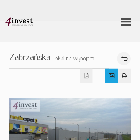
O firmie
Zabrzańska
Lokal na wynajem
Usługi
Oferty
nieruchom
Aktualnoś