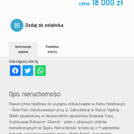
18 000 zł
cena:
Dodaj do notatnika
Informacje
Podobne
ogólne
oferty
Udostępnij ofertę
Opis nieruchomości
Powierzchnie handlowe do wynajmu zlokalizowane w Parku Handlowym
- Ruda Park zlokalizowanym przy ul. Zabrzańskiej w Rudzie Śląskiej.
Obiekt posadowiony w bezpośrednim sąsiedztwie Drogowej Trasy
Średnicowej (Katowice- Gliwice) – jeden z głównych szlaków
komunikacyjnych na Śląsku. Nieruchomość składa się z 4 segmentów,
budynek częściowo wynajęty przez : Media Expert, oraz dwóch