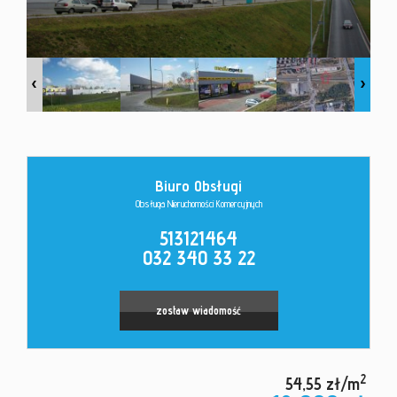
Kontakt
Biuro Obsługi
Obsługa Nieruchomości Komercyjnych
513121464
032 340 33 22
zostaw wiadomość
2
54,55 zł/m