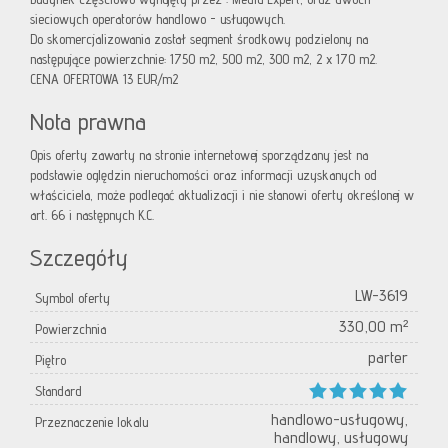
sieciowych operatorów handlowo - usługowych.
Do skomercjalizowania został segment środkowy podzielony na
następujące powierzchnie: 1750 m2, 500 m2, 300 m2, 2 x 170 m2.
CENA OFERTOWA 13 EUR/m2
Nota prawna
Opis oferty zawarty na stronie internetowej sporządzany jest na
podstawie oględzin nieruchomości oraz informacji uzyskanych od
właściciela, może podlegać aktualizacji i nie stanowi oferty określonej w
art. 66 i następnych K.C.
Szczegóły
LW-3619
Symbol oferty
330,00 m²
Powierzchnia
parter
Piętro
Standard
handlowo-usługowy,
Przeznaczenie lokalu
handlowy, usługowy