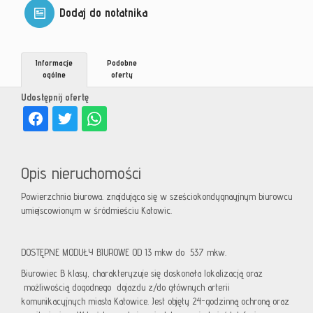
Dodaj do notatnika
Informacje
Podobne
ogólne
oferty
Udostępnij ofertę
Opis nieruchomości
Powierzchnia biurowa. znajdująca się w sześciokondygnayjnym biurowcu
umiejscowionym w śródmieściu Katowic.
DOSTĘPNE MODUŁY BIUROWE OD 13 mkw do 537 mkw.
Biurowiec B klasy, charakteryzuje się doskonała lokalizacją oraz
możliwością dogodnego dojazdu z/do głównych arterii
komunikacyjnych miasta Katowice. Jest objęty 24-godzinną ochroną oraz