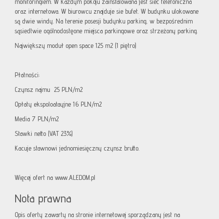
monitoringiem. W każdym pokoju zainstalowana jest sieć telefoniczna
oraz internetowa. W biurowcu znajduje sie bufet. W budynku ulokowane
są dwie windy. Na terenie posesji budynku parking, w bezpośrednim
sąsiedtwie ogólnodostęone miejsca parkingowe oraz strzeżony parking.
Największy moduł open space 125 m2 (1 piętro)
Płatności:
Czynsz najmu 25 PLN/m2
Opłaty ekspoloatayjne 16 PLN/m2
Media 7 PLN/m2
Stawki netto (VAT 23%)
Kacuje stawnowi jednomiesięczny czynsz brutto.
Więcej ofert na www.ALEDOM.pl
Nota prawna
Opis oferty zawarty na stronie internetowej sporządzany jest na