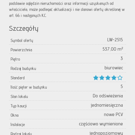
podstawie oględzin nieruchomości oraz informacji uzyskanych od
właściciela, może podlegać aktualizacji i nie stanowi oferty określonej w
art. 66 i następnych K.C.
Szczegóły
LW-2515
Symbol oferty
537,00 m²
Powierzchnia
3
Piętro
biurowiec
Rodzaj budynku
Standard
5
Ilość pięter w budynku
Do odświeżenia
Stan lokalu
jednomiesięczna
Typ kaucji
nowe PCV
Okna
częściowo wymienione
Instalacje
jednopoziomowy
Rodzaj lokalu