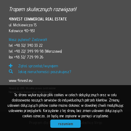
Tropem skutecznych rozwiązań!
4INVEST COMMERCIAL REAL ESTATE
ul. Mickiewicza 15
Katowice 40-951
Masz pytania? Zadzwoń!
tel. +48 32/ 340 33 22
tel. +48 22/ 349 99 98 (Warszawa)
fax +48 32/ 729 99 26
Zgłoś sprzedaż/wynajem
Jakiej nieruchomości poszukujesz?
www.4invest.eu
4invest © 2015. Wszelkie prawa zastrzeżone
Nieruchomości Komercyjne i Inwestycyjne
Ta strona wykorzystuje pliki cookies w celach statystycznych oraz w celu
dostosowania naszych serwisów do indywidualnych potrzeb klientów. Zmiany
ustawień dotyczących plików cookie można dokonać w dowolnej chwili modyfikując
ustawienia przeglądarki. Korzystanie z tej strony bez zmian ustawień dotyczących
cookies oznacza, że będą one zapisane w pamięci urządzenia.
Program dla biur nieruchomości
Galactica Virgo
rozumiem