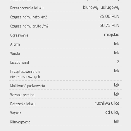
biurowy, usługowy
Przeznaczenie lokalu
25,00 PLN
Czynsz najmu netto /m2
30,75 PLN
Czynsz najmu brutto /m2
miejskie
Ogrzewanie
tak
Alarm
tak
Winda
2
Liczba wind
tak
Przystosowania dla
niepełnosprawnych
tak
Możliwość parkowania
tak
Własny parking
ruchliwa ulica
Położenie lokalu
od ulicy
Wejście
tak
Klimatyzacja