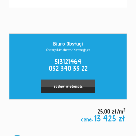
Kontakt
Biuro Obsługi
Obsługa Nieruchomości Komercyjnych
513121464
032 340 33 22
Leaflet
|
©
OpenStreetMap
contributors
zostaw wiadomość
2
25,00 zł/m
13 425 zł
cena: