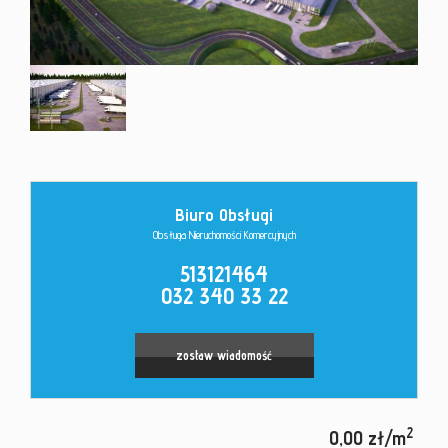
Kontakt
Biuro Obsługi
Obsługa Nieruchomości Komercyjnych
513121464
032 340 33 22
zostaw wiadomość
2
0,00 zł/m