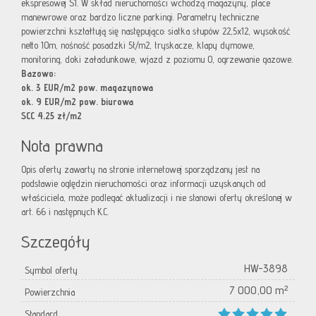
ekspresowej S1. W skład nieruchomości wchodzą magazyny, place
manewrowe oraz bardzo liczne parkingi. Parametry techniczne
powierzchni kształtują się następująco: siatka słupów 22,5x12, wysokość
netto 10m, nośność posadzki 5t/m2, tryskacze, klapy dymowe,
monitoring, doki załadunkowe, wjazd z poziomu 0, ogrzewanie gazowe.
Bazowo:
ok. 3 EUR/m2 pow. magazynowa
ok. 9 EUR/m2 pow. biurowa
SCC 4,25 zł/m2
Nota prawna
Opis oferty zawarty na stronie internetowej sporządzany jest na
podstawie oględzin nieruchomości oraz informacji uzyskanych od
właściciela, może podlegać aktualizacji i nie stanowi oferty określonej w
art. 66 i następnych K.C.
Szczegóły
HW-3898
Symbol oferty
7 000,00 m²
Powierzchnia
Standard