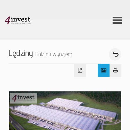
O firmie
Lędziny
Hala na wynajem
Usługi
Oferty
nieruchom
Aktualnoś