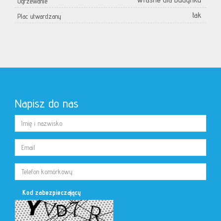
Ogrzewanie
tak
Plac utwardzany
Napisz do nas
Kod zabezpieczający