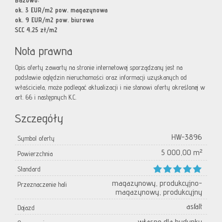
Bazowo:
ok. 3 EUR/m2 pow. magazynowa
ok. 9 EUR/m2 pow. biurowa
SCC 4,25 zł/m2
Nota prawna
Opis oferty zawarty na stronie internetowej sporządzany jest na
podstawie oględzin nieruchomości oraz informacji uzyskanych od
właściciela, może podlegać aktualizacji i nie stanowi oferty określonej w
art. 66 i następnych K.C.
Szczegóły
HW-3896
Symbol oferty
5 000,00 m²
Powierzchnia
Standard
magazynowy, produkcyjno-
Przeznaczenie hali
magazynowy, produkcyjny
asfalt
Dojazd
własne dla budynku