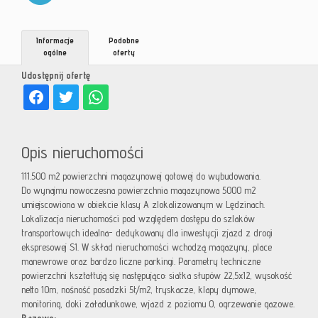
Informacje
Podobne
ogólne
oferty
Udostępnij ofertę
Opis nieruchomości
111.500 m2 powierzchni magazynowej gotowej do wybudowania.
Do wynajmu nowoczesna powierzchnia magazynowa 5000 m2
umiejscowiona w obiekcie klasy A zlokalizowanym w Lędzinach.
Lokalizacja nieruchomości pod względem dostępu do szlaków
transportowych idealna- dedykowany dla inwestycji zjazd z drogi
ekspresowej S1. W skład nieruchomości wchodzą magazyny, place
manewrowe oraz bardzo liczne parkingi. Parametry techniczne
powierzchni kształtują się następująco: siatka słupów 22,5x12, wysokość
netto 10m, nośność posadzki 5t/m2, tryskacze, klapy dymowe,
monitoring, doki załadunkowe, wjazd z poziomu 0, ogrzewanie gazowe.