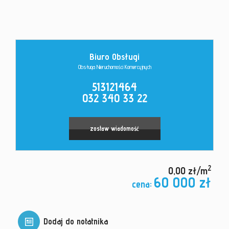
Kontakt
Biuro Obsługi
Obsługa Nieruchomości Komercyjnych
513121464
032 340 33 22
zostaw wiadomość
2
0,00 zł/m
60 000 zł
cena:
Dodaj do notatnika