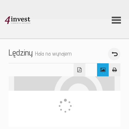
O firmie
Lędziny
Hala na wynajem
Usługi
Oferty
nieruchom
Aktualnoś