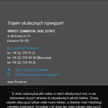
Tropem skutecznych rozwiązań!
4INVEST COMMERCIAL REAL ESTATE
ul. Mickiewicza 15
Katowice 40-951
Masz pytania? Zadzwoń!
tel. +48 32/ 340 33 22
tel. +48 22/ 349 99 98 (Warszawa)
fax +48 32/ 729 99 26
Zgłoś sprzedaż/wynajem
Jakiej nieruchomości poszukujesz?
www.4invest.eu
4invest © 2015. Wszelkie prawa zastrzeżone
Nieruchomości Komercyjne i Inwestycyjne
Ta strona wykorzystuje pliki cookies w celach statystycznych oraz w celu
dostosowania naszych serwisów do indywidualnych potrzeb klientów. Zmiany
ustawień dotyczących plików cookie można dokonać w dowolnej chwili modyfikując
ustawienia przeglądarki. Korzystanie z tej strony bez zmian ustawień dotyczących