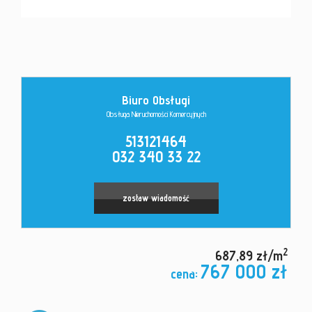
Kontakt
Biuro Obsługi
Obsługa Nieruchomości Komercyjnych
513121464
032 340 33 22
Leaflet
|
©
OpenStreetMap
contributors
zostaw wiadomość
2
687,89 zł/m
767 000 zł
cena: