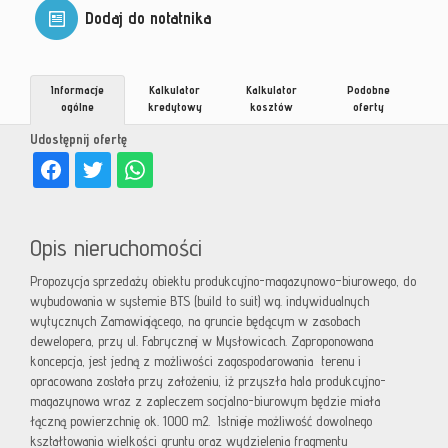
Dodaj do notatnika
Informacje
Kalkulator
Kalkulator
Podobne
ogólne
kredytowy
kosztów
oferty
Udostępnij ofertę
Opis nieruchomości
Propozycja sprzedaży obiektu produkcyjno-magazynowo–biurowego, do
wybudowania w systemie BTS (build to suit) wg. indywidualnych
wytycznych Zamawiającego, na gruncie będącym w zasobach
dewelopera, przy ul. Fabrycznej w Mysłowicach. Zaproponowana
koncepcja, jest jedną z możliwości zagospodarowania terenu i
opracowana została przy założeniu, iż przyszła hala produkcyjno-
magazynowa wraz z zapleczem socjalno-biurowym będzie miała
łączną powierzchnię ok. 1000 m2. Istnieje możliwość dowolnego
kształtowania wielkości gruntu oraz wydzielenia fragmentu