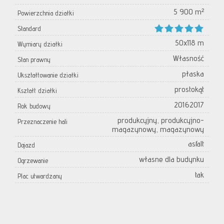
5 900 m²
Powierzchnia działki
Standard
50x118 m
Wymiary działki
Własność
Stan prawny
płaska
Ukształtowanie działki
prostokąt
Kształt działki
20162017
Rok budowy
produkcyjny, produkcyjno-
Przeznaczenie hali
magazynowy, magazynowy
asfalt
Dojazd
własne dla budynku
Ogrzewanie
tak
Plac utwardzany