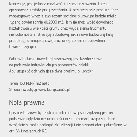
koncepcja, jest jedną z możliwości zagospodarowania terenu i
opracowana została przy założeniu, iż przyszła hala produkcyjno-
magazynowa wraz z zapleczem socjalno-biurowym będzie miała
łączną powierzchnię ok.2000 m2. Istnieje możliwość dowolnego
kształtowania wielkości gruntu oraz wydzielenia fragmentu
nieruchomości z istniejącą zabudową, jak i nowo budowaną halą
produkcyjno-magazynową oraz urządzeniami i budowlami
towarzyszącymi.
Całkowity koszt inwestycji szacowany jest każdorazowo
na podstawie indywidualnych parametrów obiektu.
Aby uzyskać dokładniejsze dane prosimy o kontakt.
Teren: 130 PLN/ m2 netto
Strona inwestycji www.fabryczna5a.pl
Nota prawna
Opis oferty zawarty na stronie internetowej sporządzany jest na
podstawie oględzin nieruchomości oraz informacji uzyskanych od
właściciela, może podlegać aktualizacji i nie stanowi oferty określonej w
art. 66 i następnych K.C.