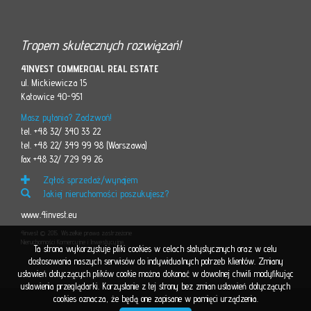
Tropem skutecznych rozwiązań!
4INVEST COMMERCIAL REAL ESTATE
ul. Mickiewicza 15
Katowice 40-951
Masz pytania? Zadzwoń!
tel. +48 32/ 340 33 22
tel. +48 22/ 349 99 98 (Warszawa)
fax +48 32/ 729 99 26
Zgłoś sprzedaż/wynajem
Jakiej nieruchomości poszukujesz?
www.4invest.eu
4invest © 2015. Wszelkie prawa zastrzeżone
Nieruchomości Komercyjne i Inwestycyjne
Ta strona wykorzystuje pliki cookies w celach statystycznych oraz w celu
dostosowania naszych serwisów do indywidualnych potrzeb klientów. Zmiany
ustawień dotyczących plików cookie można dokonać w dowolnej chwili modyfikując
ustawienia przeglądarki. Korzystanie z tej strony bez zmian ustawień dotyczących
cookies oznacza, że będą one zapisane w pamięci urządzenia.