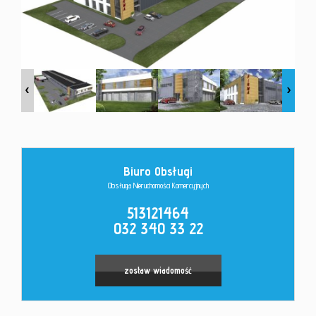
Kontakt
Biuro Obsługi
Obsługa Nieruchomości Komercyjnych
Leaflet
|
©
OpenStreetMap
contributors
513121464
032 340 33 22
zostaw wiadomość