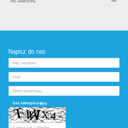
tak
Plac utwardzany
Napisz do nas
Kod zabezpieczający