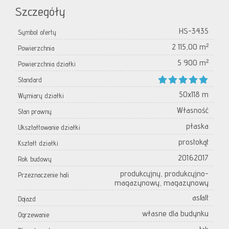
Szczegóły
HS-3435
Symbol oferty
2 115,00 m²
Powierzchnia
5 900 m²
Powierzchnia działki
Standard
50x118 m
Wymiary działki
Własność
Stan prawny
płaska
Ukształtowanie działki
prostokąt
Kształt działki
20162017
Rok budowy
produkcyjny, produkcyjno-
Przeznaczenie hali
magazynowy, magazynowy
asfalt
Dojazd
własne dla budynku
Ogrzewanie