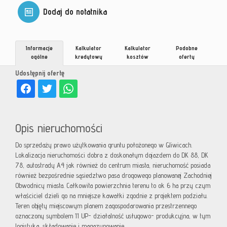
Dodaj do notatnika
Informacje
Kalkulator
Kalkulator
Podobne
ogólne
kredytowy
kosztów
oferty
Udostępnij ofertę
Opis nieruchomości
Do sprzedaży prawo użytkowania gruntu położonego w Gliwicach.
Lokalizacja nieruchomości dobra z doskonałym dojazdem do DK 88, DK
78, autostrady A4 jak również do centrum miasta, nieruchomość posiada
również bezpośrednie sąsiedztwo pasa drogowego planowanej Zachodniej
Obwodnicy miasta. Całkowita powierzchnia terenu to ok 6 ha przy czym
właściciel dzieli go na mniejsze kawałki zgodnie z projektem podziału.
Teren objęty miejscowym planem zagospodarowania przestrzennego
oznaczony symbolem 11 UP- działalność usługowo- produkcyjna, w tym
logistyka, składowanie i magazynowanie.