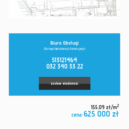
Kontakt
Biuro Obsługi
Obsługa Nieruchomości Komercyjnych
513121464
032 340 33 22
zostaw wiadomość
2
155,09 zł/m
625 000 zł
cena: