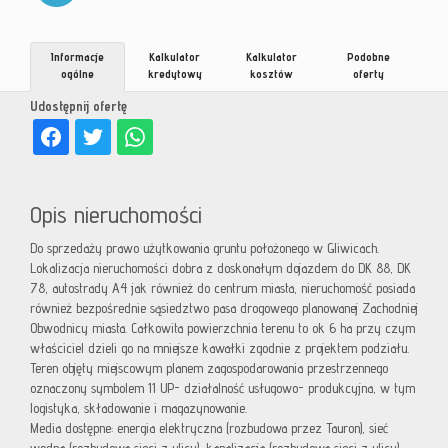
Informacje
Kalkulator
Kalkulator
Podobne
ogólne
kredytowy
kosztów
oferty
Udostępnij ofertę
Opis nieruchomości
Do sprzedaży prawo użytkowania gruntu położonego w Gliwicach.
Lokalizacja nieruchomości dobra z doskonałym dojazdem do DK 88, DK
78, autostrady A4 jak również do centrum miasta, nieruchomość posiada
również bezpośrednie sąsiedztwo pasa drogowego planowanej Zachodniej
Obwodnicy miasta. Całkowita powierzchnia terenu to ok 6 ha przy czym
właściciel dzieli go na mniejsze kawałki zgodnie z projektem podziału.
Teren objęty miejscowym planem zagospodarowania przestrzennego
oznaczony symbolem 11 UP- działalność usługowo- produkcyjna, w tym
logistyka, składowanie i magazynowanie.
Media dostępne: energia elektryczna (rozbudowa przez Tauron), sieć