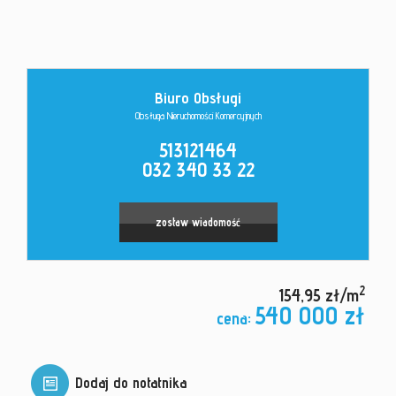
Kontakt
Biuro Obsługi
Obsługa Nieruchomości Komercyjnych
513121464
032 340 33 22
zostaw wiadomość
2
154,95 zł/m
540 000 zł
cena:
Dodaj do notatnika