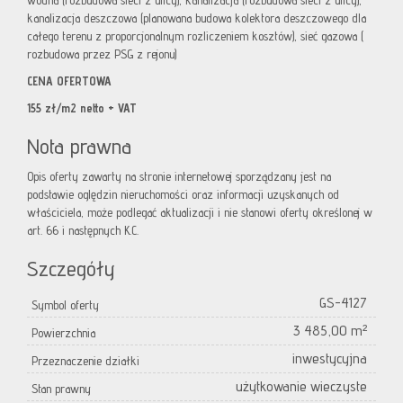
wodna (rozbudowa sieci z ulicy), kanalizacja (rozbudowa sieci z ulicy),
kanalizacja deszczowa (planowana budowa kolektora deszczowego dla
całego terenu z proporcjonalnym rozliczeniem kosztów), sieć gazowa (
rozbudowa przez PSG z rejonu)
CENA OFERTOWA
155 zł/m2 netto + VAT
Nota prawna
Opis oferty zawarty na stronie internetowej sporządzany jest na
podstawie oględzin nieruchomości oraz informacji uzyskanych od
właściciela, może podlegać aktualizacji i nie stanowi oferty określonej w
art. 66 i następnych K.C.
Szczegóły
GS-4127
Symbol oferty
3 485,00 m²
Powierzchnia
inwestycyjna
Przeznaczenie działki
użytkowanie wieczyste
Stan prawny