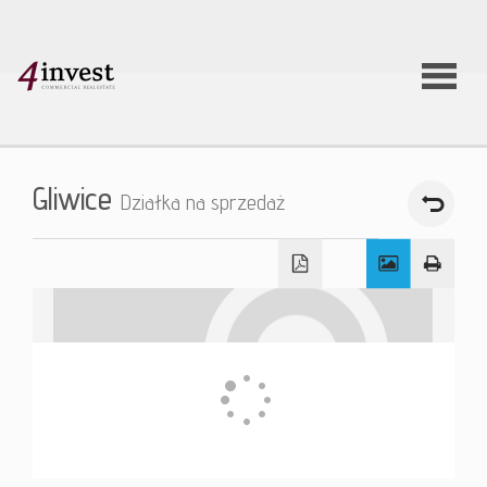
O firmie
Gliwice
Działka na sprzedaż
Usługi
Oferty
nieruchom
Aktualnoś