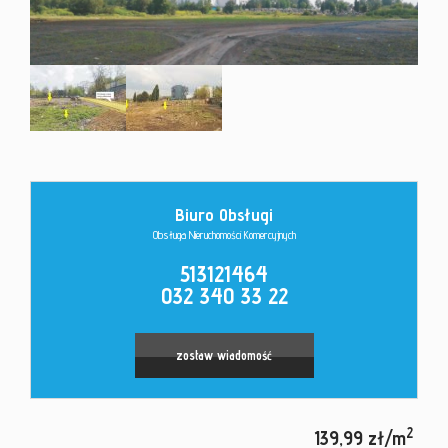
Kontakt
Biuro Obsługi
Obsługa Nieruchomości Komercyjnych
513121464
032 340 33 22
zostaw wiadomość
2
139,99 zł/m