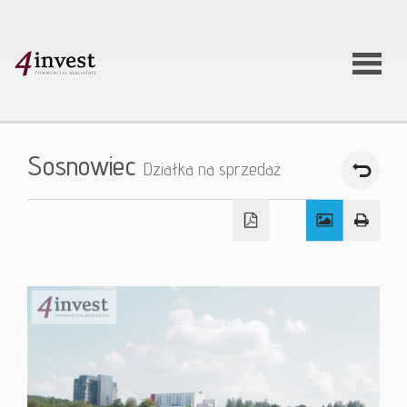
O firmie
Sosnowiec
Działka na sprzedaż
Usługi
Oferty
nieruchom
Aktualnoś