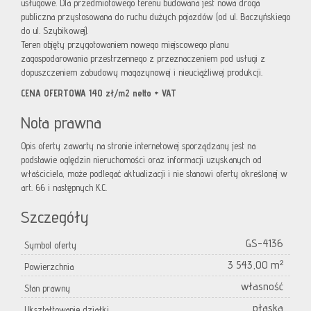
usługowe. Dla przedmiotowego terenu budowana jest nowa droga
publiczna przystosowana do ruchu dużych pojazdów (od ul. Baczyńskiego
do ul. Szybikowej).
Teren objęty przygotowaniem nowego miejscowego planu
zagospodarowania przestrzennego z przeznaczeniem pod usługi z
dopuszczeniem zabudowy magazynowej i nieuciążliwej produkcji.
CENA OFERTOWA 140 zł/m2 netto + VAT
Nota prawna
Opis oferty zawarty na stronie internetowej sporządzany jest na
podstawie oględzin nieruchomości oraz informacji uzyskanych od
właściciela, może podlegać aktualizacji i nie stanowi oferty określonej w
art. 66 i następnych K.C.
Szczegóły
GS-4136
Symbol oferty
3 543,00 m²
Powierzchnia
własność
Stan prawny
płaska
Ukształtowanie działki