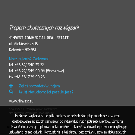
Tropem skutecznych rozwiązań!
4INVEST COMMERCIAL REAL ESTATE
ul. Mickiewicza 15
Katowice 40-951
Masz pytania? Zadzwoń!
tel. +48 32/ 340 33 22
tel. +48 22/ 349 99 98 (Warszawa)
fax +48 32/ 729 99 26
Zgłoś sprzedaż/wynajem
Jakiej nieruchomości poszukujesz?
www.4invest.eu
4invest © 2015. Wszelkie prawa zastrzeżone
Nieruchomości Komercyjne i Inwestycyjne
Ta strona wykorzystuje pliki cookies w celach statystycznych oraz w celu
dostosowania naszych serwisów do indywidualnych potrzeb klientów. Zmiany
ustawień dotyczących plików cookie można dokonać w dowolnej chwili modyfikując
ustawienia przeglądarki. Korzystanie z tej strony bez zmian ustawień dotyczących