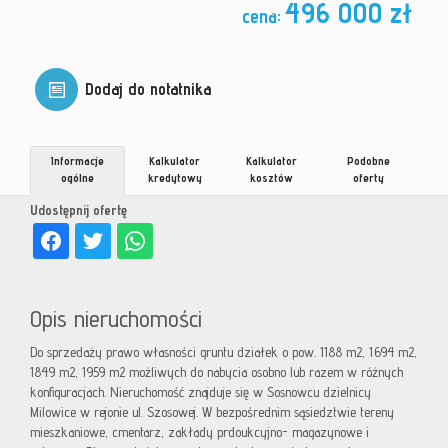
496 000 zł
cena:
Dodaj do notatnika
Informacje
Kalkulator
Kalkulator
Podobne
ogólne
kredytowy
kosztów
oferty
Udostępnij ofertę
Opis nieruchomości
Do sprzedaży prawo własności gruntu działek o pow. 1188 m2, 1694 m2,
1849 m2, 1959 m2 możliwych do nabycia osobno lub razem w różnych
konfiguracjach. Nieruchomość znajduje się w Sosnowcu dzielnicy
Milowice w rejonie ul. Szosowej. W bezpośrednim sąsiedztwie tereny
mieszkaniowe, cmentarz, zakłady prdoukcyjno- magazynowe i