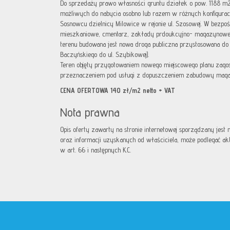
Do sprzedaży prawo własności gruntu działek o pow. 1188 m
możliwych do nabycia osobno lub razem w różnych konfigurac
Sosnowcu dzielnicy Milowice w rejonie ul. Szosowej. W bezpo
mieszkaniowe, cmentarz, zakłady prdoukcyjno- magazynowe 
terenu budowana jest nowa droga publiczna przystosowana do 
Baczyńskiego do ul. Szybikowej).
Teren objęty przygotowaniem nowego miejscowego planu zago
przeznaczeniem pod usługi z dopuszczeniem zabudowy magazy
CENA OFERTOWA 140 zł/m2 netto + VAT
Nota prawna
Opis oferty zawarty na stronie internetowej sporządzany jest
oraz informacji uzyskanych od właściciela, może podlegać aktua
w art. 66 i następnych K.C.