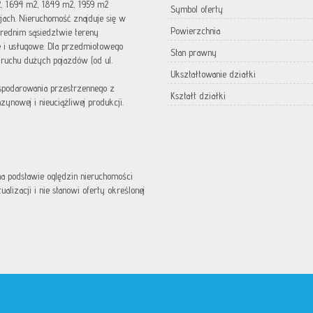
2, 1694 m2, 1849 m2, 1959 m2
Symbol oferty
jach. Nieruchomość znajduje się w
Powierzchnia
średnim sąsiedztwie tereny
i usługowe. Dla przedmiotowego
Stan prawny
ruchu dużych pojazdów (od ul.
Ukształtowanie działki
spodarowania przestrzennego z
Kształt działki
nowej i nieuciążliwej produkcji.
 na podstawie oględzin nieruchomości
lizacji i nie stanowi oferty określonej