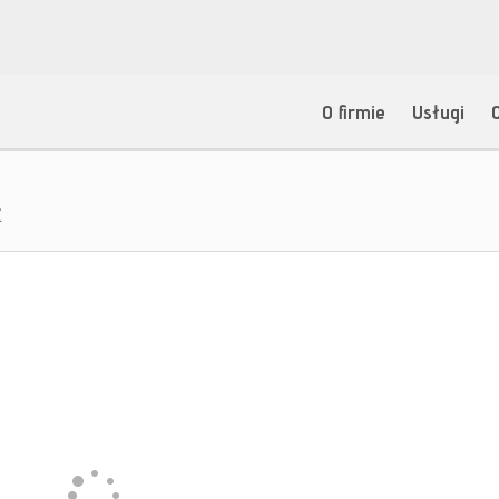
O firmie
Usługi
ż