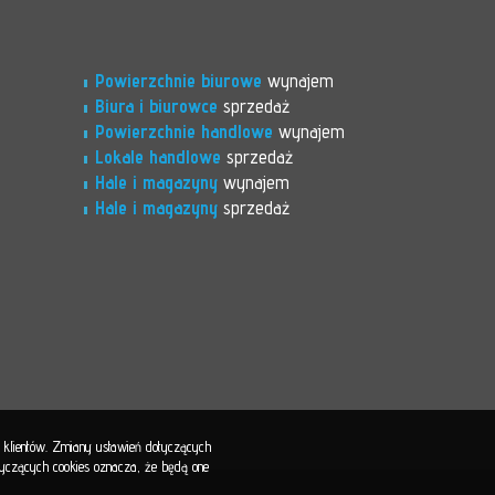
Powierzchnie biurowe
wynajem
Biura i biurowce
sprzedaż
Powierzchnie handlowe
wynajem
Lokale handlowe
sprzedaż
Hale i magazyny
wynajem
Hale i magazyny
sprzedaż
b klientów. Zmiany ustawień dotyczących
otyczących cookies oznacza, że będą one