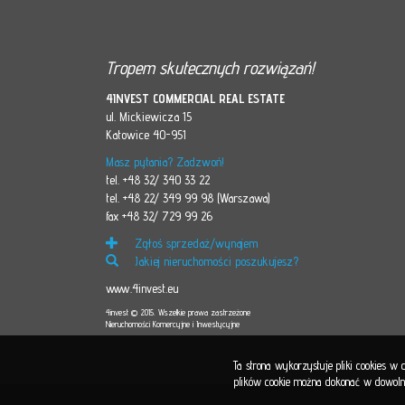
Tropem skutecznych rozwiązań!
4INVEST COMMERCIAL REAL ESTATE
ul. Mickiewicza 15
Katowice 40-951
Masz pytania? Zadzwoń!
tel. +48 32/ 340 33 22
tel. +48 22/ 349 99 98 (Warszawa)
fax +48 32/ 729 99 26
Zgłoś sprzedaż/wynajem
Jakiej nieruchomości poszukujesz?
www.4invest.eu
4invest © 2015. Wszelkie prawa zastrzeżone
Nieruchomości Komercyjne i Inwestycyjne
Ta strona wykorzystuje pliki cookies w
plików cookie można dokonać w dowolnej