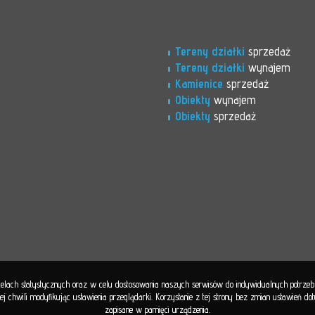
Tereny działki
sprzedaż
Tereny działki
wynajem
Kamienice
sprzedaż
Obiekty
wynajem
Obiekty
sprzedaż
 celach statystycznych oraz w celu dostosowania naszych serwisów do indywidualnych potrze
 chwili modyfikując ustawienia przeglądarki. Korzystanie z tej strony bez zmian ustawień d
zapisane w pamięci urządzenia.