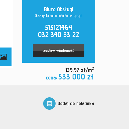
Biuro Obsługi
Obsługa Nieruchomości Komercyjnych
513121464
032 340 33 22
zostaw wiadomość
2
139,97 zł/m
533 000 zł
cena:
Dodaj do notatnika