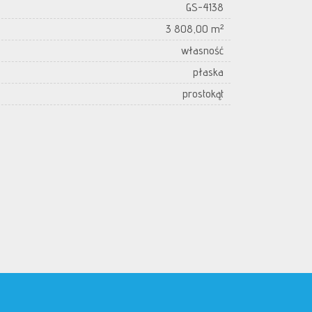
GS-4138
3 808,00 m²
własność
płaska
prostokąt