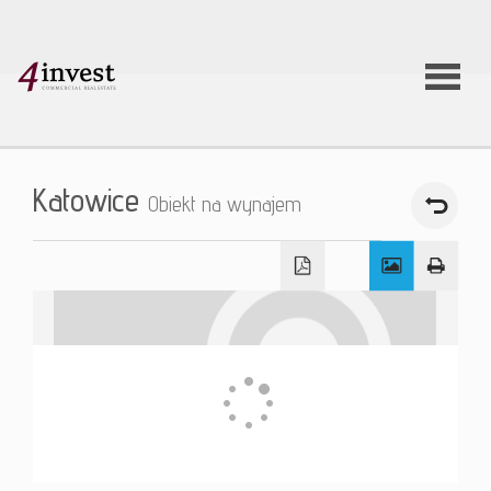
O firmie
Katowice
Obiekt na wynajem
Usługi
Oferty
nieruchom
Aktualnoś