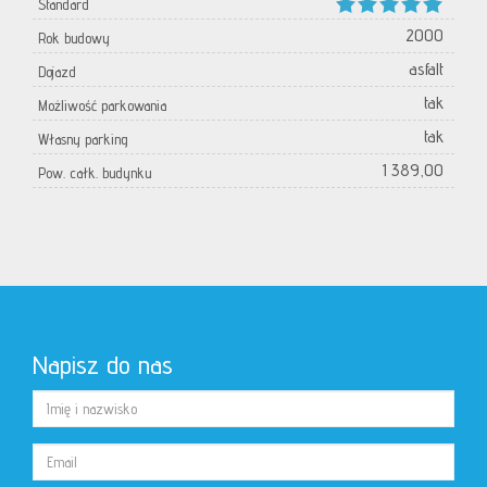
Standard
2000
Rok budowy
asfalt
Dojazd
tak
Możliwość parkowania
tak
Własny parking
1 389,00
Pow. całk. budynku
Napisz do nas