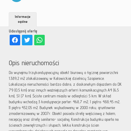
Informacje
ogólne
Udostępnij ofertę
Opis nieruchomości
Do wynajmu trzykondygnacyjny obiekt biurowy o łącznej powierzchni
1.389,2 m2 zlokalizowany w Katowickiej dzielnicy Szopienice.
Lokalizacja nieruchomości bardzo dobra, z doskonałym dojazdem do DK
79 (0,5 km) oraz innych ważniejszych arterri komunikacyjnych A4 (6,5
km), S1 (7 km). Ścisłe centrum miasta w odległości 5 km. W skład
budynku wchodzą 3 kondygnacje parter: 468,7 m2, I piętro: 488,45 m2,
II piętro 432,05 m2. Budynek wybudowany w 2000 roku, gruntownie
zmodernizowany w 2007r. Obiekt posiada strefę wejściową z holem,
recepcją oraz strefę sanitarno- socjalną. Konstrukcja budynku oparta na
ścianach zewnętrznych i słupach, lekka konstrukcja ścian