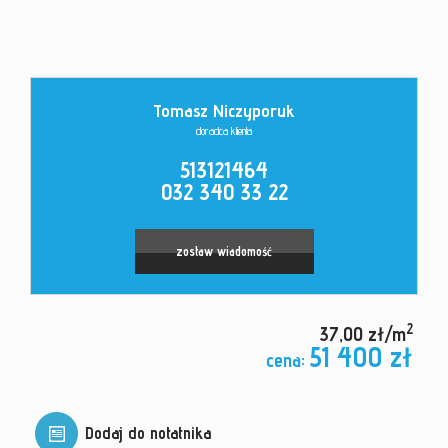
Kontakt
Tomasz Niczyporuk
doradca klienta
513121464
032 340 33 22
zostaw wiadomość
2
37,00 zł/m
51 400 zł
cena:
Dodaj do notatnika