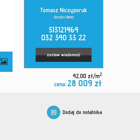
Tomasz Niczyporuk
doradca klienta
513121464
032 340 33 22
zostaw wiadomość
2
42,00 zł/m
28 009 zł
cena:
Dodaj do notatnika