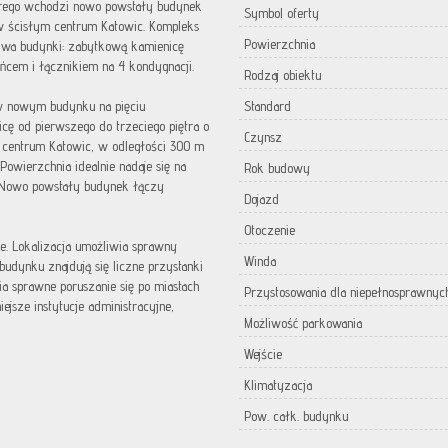
órego wchodzi nowo powstały budynek
Symbol oferty
w ścisłym centrum Katowic. Kompleks
Powierzchnia
dwa budynki: zabytkową kamienicę
cem i łącznikiem na 4 kondygnacji.
Rodzaj obiektu
w nowym budynku na pięciu
Standard
cę od pierwszego do trzeciego piętra o
Czynsz
 centrum Katowic, w odległości 300 m
Powierzchnia idealnie nadaje się na
Rok budowy
. Nowo powstały budynek łączy
Dojazd
Otoczenie
e. Lokalizacja umożliwia sprawny
Winda
udynku znajdują się liczne przystanki
 sprawne poruszanie się po miastach
Przystosowania dla niepełnosprawnyc
ejsze instytucje administracyjne,
Możliwość parkowania
Wejście
Klimatyzacja
Pow. całk. budynku