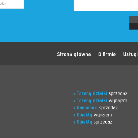
Strona główna
O firmie
Usługi
Tereny działki
sprzedaż
Tereny działki
wynajem
Kamienice
sprzedaż
Obiekty
wynajem
Obiekty
sprzedaż