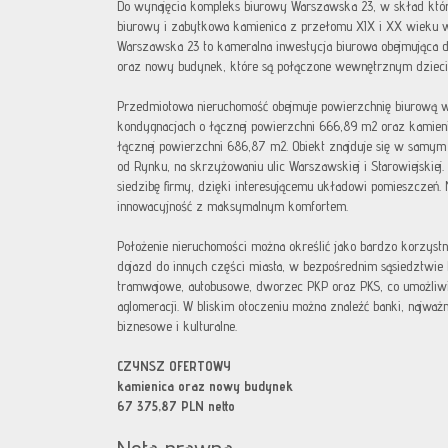
Do wynajęcia kompleks biurowy Warszawska 23, w skład kt
biurowy i zabytkowa kamienica z przełomu XIX i XX wieku 
Warszawska 23 to kameralna inwestycja biurowa obejmująca 
oraz nowy budynek, które są połączone wewnętrznym dzieciń
Przedmiotowa nieruchomość obejmuje powierzchnię biurową 
kondygnacjach o łącznej powierzchni 666,89 m2 oraz kamieni
łącznej powierzchni 686,87 m2. Obiekt znajduje się w samym
od Rynku, na skrzyżowaniu ulic Warszawskiej i Starowiejskiej. 
siedzibę firmy, dzięki interesującemu układowi pomieszczeń
innowacyjność z maksymalnym komfortem.
Położenie nieruchomości można określić jako bardzo korzystn
dojazd do innych części miasta, w bezpośrednim sąsiedztwie b
tramwajowe, autobusowe, dworzec PKP oraz PKS, co umożliwia
aglomeracji. W bliskim otoczeniu można znaleźć banki, najważni
biznesowe i kulturalne.
CZYNSZ OFERTOWY
kamienica oraz nowy budynek
67 375,87 PLN netto