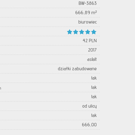
BW-3863
666,89 m²
biurowiec
42 PLN
2017
asfalt
działki zabudowane
tak
tak
h
tak
od ulicy
tak
666,00