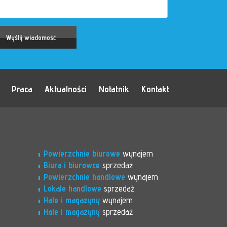
Praca
Aktualności
Notatnik
Kontakt
Powierzchnie biurowe
wynajem
Biura i biurowce
sprzedaż
Powierzchnie handlowe
wynajem
Lokale handlowe
sprzedaż
Hale i magazyny
wynajem
Hale i magazyny
sprzedaż