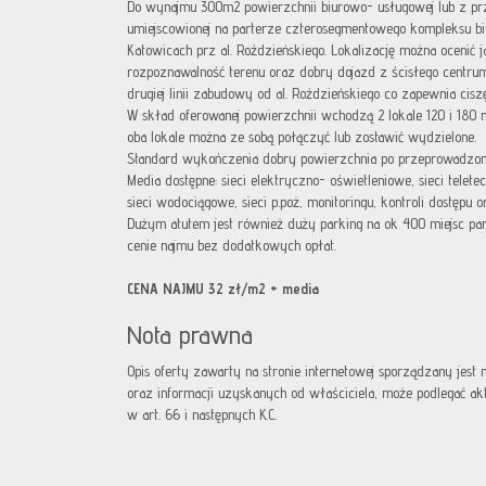
Do wynajmu 300m2 powierzchnii biurowo- usługowej lub z pr
umiejscowionej na parterze czterosegmentowego kompleksu b
Katowicach prz al. Roździeńskiego. Lokalizację można ocenić
rozpoznawalność terenu oraz dobry dojazd z ścisłego centru
drugiej linii zabudowy od al. Roździeńskiego co zapewnia ciszę
W skład oferowanej powierzchnii wchodzą 2 lokale 120 i 180 m
oba lokale można ze sobą połączyć lub zostawić wydzielone.
Standard wykończenia dobry powierzchnia po przeprowadzo
Media dostępne: sieci elektryczno- oświetleniowe, sieci telete
sieci wodociągowe, sieci p.poż, monitoringu, kontroli dostępu or
Dużym atutem jest również duży parking na ok 400 miejsc p
cenie najmu bez dodatkowych opłat.
CENA NAJMU 32 zł/m2 + media
Nota prawna
Opis oferty zawarty na stronie internetowej sporządzany jest
oraz informacji uzyskanych od właściciela, może podlegać aktua
w art. 66 i następnych K.C.