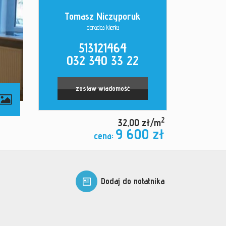
Tomasz Niczyporuk
doradca klienta
513121464
032 340 33 22
zostaw wiadomość
2
32,00 zł/m
9 600 zł
cena:
Dodaj do notatnika