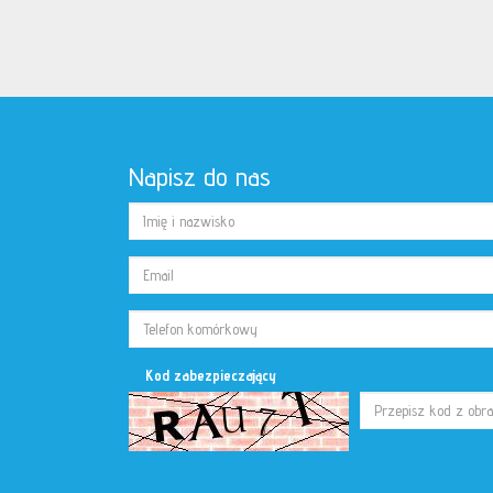
Napisz do nas
Kod zabezpieczający