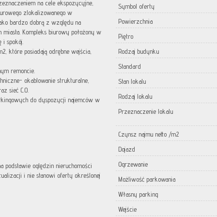
zeznaczeniem na cele ekspozycyjne,
Symbol oferty
iurowego zlokalizowanego w
Powierzchnia
 jako bardzo dobrą z względu na
m miasta. Kompleks biurowy położony w
Piętro
 i spokój.
2, które posiadają odrębne wejścia,
Rodzaj budynku
Standard
nym remoncie.
chniczne- okablowanie strukturalne,
Stan lokalu
az sieć C.O.
Rodzaj lokalu
arkingowych do dyspozycji najemców w
Przeznaczenie lokalu
Czynsz najmu netto /m2
Dojazd
Ogrzewanie
 na podstawie oględzin nieruchomości
lizacji i nie stanowi oferty określonej
Możliwość parkowania
Własny parking
Wejście