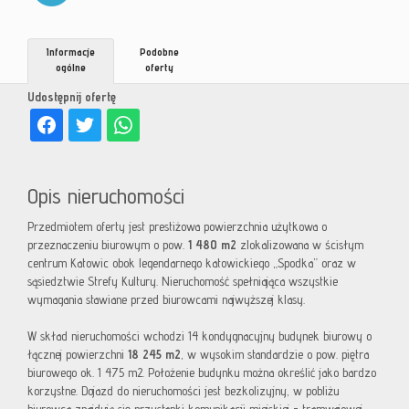
Informacje
Podobne
ogólne
oferty
Udostępnij ofertę
Opis nieruchomości
Przedmiotem oferty jest prestiżowa powierzchnia użytkowa o
przeznaczeniu biurowym o pow.
1 480 m2
zlokalizowana w ścisłym
centrum Katowic obok legendarnego katowickiego „Spodka” oraz w
sąsiedztwie Strefy Kultury. Nieruchomość spełniająca wszystkie
wymagania stawiane przed biurowcami najwyższej klasy.
W skład nieruchomości wchodzi 14 kondygnacyjny budynek biurowy o
łącznej powierzchni
18 245 m2
, w wysokim standardzie o pow. piętra
biurowego ok. 1 475 m2. Położenie budynku można określić jako bardzo
korzystne. Dojazd do nieruchomości jest bezkolizyjny, w pobliżu