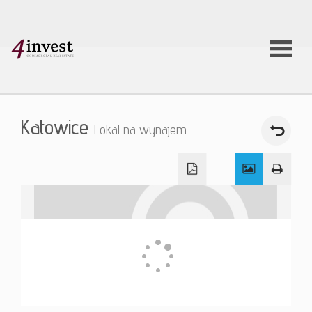
O firmie
Katowice
Lokal na wynajem
Usługi
Oferty
nieruchom
Aktualnoś