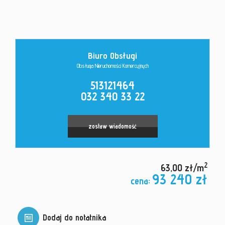
Kontakt
Biuro Obsługi
Obsługa Nieruchomości Komercyjnych
513121464
032 340 33 22
zostaw wiadomość
2
63,00 zł/m
93 240 zł
cena:
Dodaj do notatnika