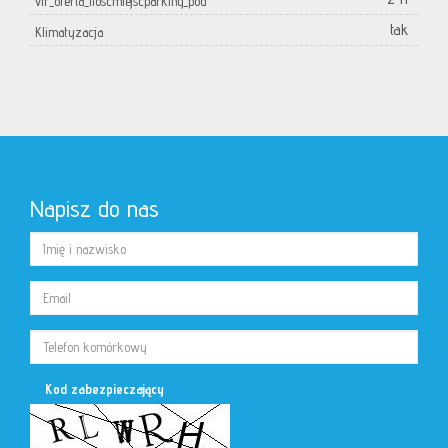
vir_oferta_iloscmiejscparking_pod
tak
Klimatyzacja
Napisz do nas
Kod zabezpieczający