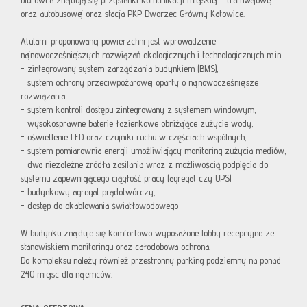
biurowca znajdują się przystanki komunikacji miejskiej - tramwajowej
oraz autobusowej oraz stacja PKP Dworzec Główny Katowice.
Atutami proponowanej powierzchni jest wprowadzenie
najnowocześniejszych rozwiązań ekologicznych i technologicznych m.in.
- zintegrowany system zarządzania budynkiem (BMS),
- system ochrony przeciwpożarowej oparty o najnowocześniejsze
rozwiązania,
- system kontroli dostępu zintegrowany z systemem windowym,
- wysokosprawne baterie łazienkowe obniżające zużycie wody,
- oświetlenie LED oraz czujniki ruchu w częściach wspólnych,
- system pomiarownia energii umożliwiający monitoring zużycia mediów,
- dwa niezależne źródła zasilania wraz z możliwością podpięcia do
systemu zapewniającego ciągłość pracy (agregat czy UPS)
- budynkowy agregat prądotwórczy,
- dostęp do okablowania światłowodowego
W budynku znajduje się komfortowo wyposażone lobby recepcyjne ze
stanowiskiem monitoringu oraz całodobowa ochrona.
Do kompleksu należy również przestronny parking podziemny na ponad
240 miejsc dla najemców.