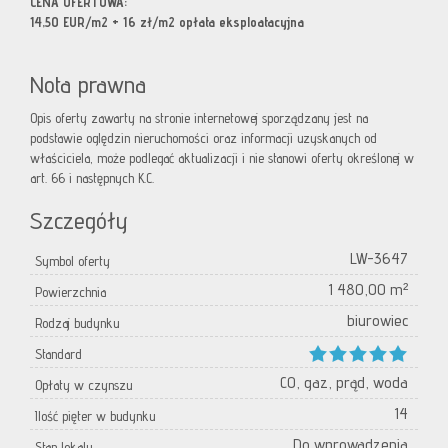
CENA OFERTOWA:
14,50 EUR/m2 + 16 zł/m2 opłata eksploatacyjna
Nota prawna
Opis oferty zawarty na stronie internetowej sporządzany jest na
podstawie oględzin nieruchomości oraz informacji uzyskanych od
właściciela, może podlegać aktualizacji i nie stanowi oferty określonej w
art. 66 i następnych K.C.
Szczegóły
LW-3647
Symbol oferty
1 480,00 m²
Powierzchnia
biurowiec
Rodzaj budynku
Standard
CO, gaz, prąd, woda
Opłaty w czynszu
14
Ilość pięter w budynku
Do wprowadzenia
Stan lokalu