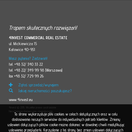
Tropem skutecznych rozwiązań!
4INVEST COMMERCIAL REAL ESTATE
ul. Mickiewicza 15
Katowice 40-951
Masz pytania? Zadzwoń!
tel. +48 32/ 340 33 22
tel. +48 22/ 349 99 98 (Warszawa)
fax +48 32/ 729 99 26
Zgłoś sprzedaż/wynajem
Jakiej nieruchomości poszukujesz?
www.4invest.eu
4invest © 2015. Wszelkie prawa zastrzeżone
Nieruchomości Komercyjne i Inwestycyjne
Ta strona wykorzystuje pliki cookies w celach statystycznych oraz w celu
dostosowania naszych serwisów do indywidualnych potrzeb klientów. Zmiany
ustawień dotyczących plików cookie można dokonać w dowolnej chwili modyfikując
ustawienia przeglądarki. Korzystanie z tej strony bez zmian ustawień dotyczących