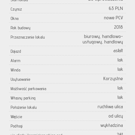
63 PLN
Czynsz
nowe PCV
Okna
2018
Rok budowy
biurowy, handlowo-
Przeznaczenie lokalu
usługowy, handlowy
asfalt
Dojazd
tak
Alarm
tak
Winda
Korzystne
Usytuowanie
tak
Możliwość parkowania
tak
Własny parking
ruchliwa ulica
Położenie lokalu
od ulicy
Wejście
wykładzina
Podłogi
241