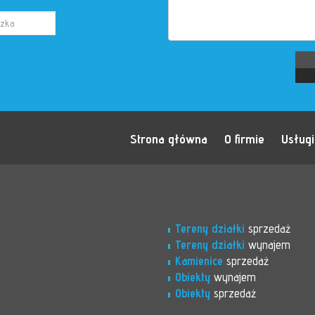
Strona główna
O firmie
Usługi
Tereny działki
sprzedaż
Tereny działki
wynajem
Kamienice
sprzedaż
Obiekty
wynajem
Obiekty
sprzedaż