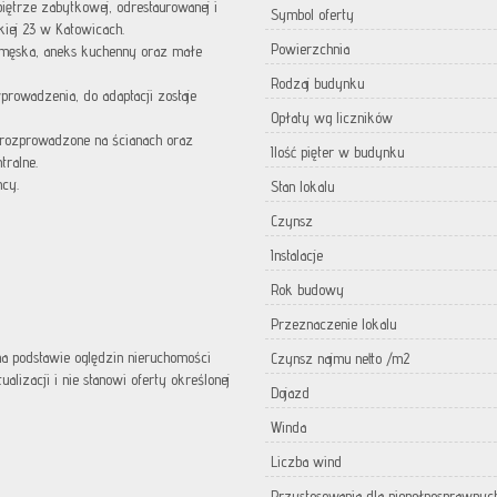
ętrze zabytkowej, odrestaurowanej i
Symbol oferty
iej 23 w Katowicach.
Powierzchnia
 męska, aneks kuchenny oraz małe
Rodzaj budynku
owadzenia, do adaptacji zostaje
Opłaty wg liczników
i rozprowadzone na ścianach oraz
Ilość pięter w budynku
tralne.
mcy.
Stan lokalu
Czynsz
Instalacje
Rok budowy
Przeznaczenie lokalu
 na podstawie oględzin nieruchomości
Czynsz najmu netto /m2
lizacji i nie stanowi oferty określonej
Dojazd
Winda
Liczba wind
Przystosowania dla niepełnosprawnyc