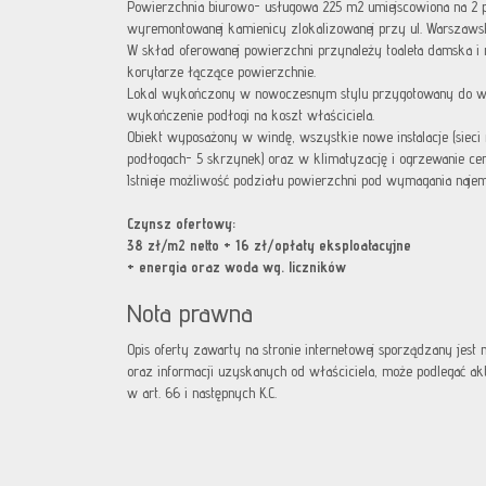
Powierzchnia biurowo- usługowa 225 m2 umiejscowiona na 2 pi
wyremontowanej kamienicy zlokalizowanej przy ul. Warszawsk
W skład oferowanej powierzchni przynależy toaleta damska i
korytarze łączące powierzchnie.
Lokal wykończony w nowoczesnym stylu przygotowany do wpr
wykończenie podłogi na koszt właściciela.
Obiekt wyposażony w windę, wszystkie nowe instalacje (siec
podłogach- 5 skrzynek) oraz w klimatyzację i ogrzewanie cen
Istnieje możliwość podziału powierzchni pod wymagania naje
Czynsz ofertowy:
38 zł/m2 netto + 16 zł/opłaty eksploatacyjne
+ energia oraz woda wg. liczników
Nota prawna
Opis oferty zawarty na stronie internetowej sporządzany jest
oraz informacji uzyskanych od właściciela, może podlegać aktua
w art. 66 i następnych K.C.