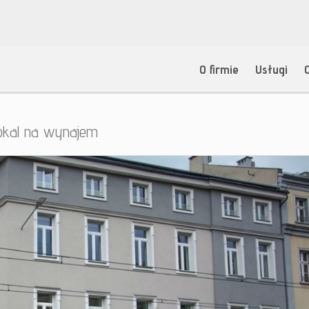
O firmie
Usługi
okal na wynajem