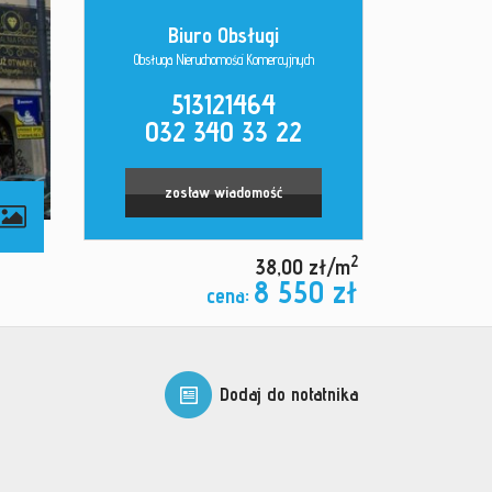
Biuro Obsługi
Obsługa Nieruchomości Komercyjnych
513121464
032 340 33 22
zostaw wiadomość
2
38,00 zł/m
8 550 zł
cena:
Dodaj do notatnika