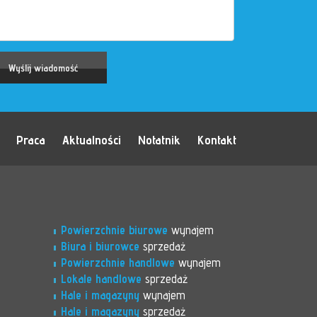
Praca
Aktualności
Notatnik
Kontakt
Powierzchnie biurowe
wynajem
Biura i biurowce
sprzedaż
Powierzchnie handlowe
wynajem
Lokale handlowe
sprzedaż
Hale i magazyny
wynajem
Hale i magazyny
sprzedaż