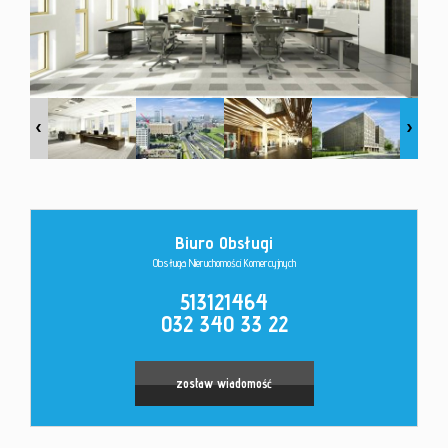
Kontakt
Biuro Obsługi
Obsługa Nieruchomości Komercyjnych
513121464
032 340 33 22
zostaw wiadomość