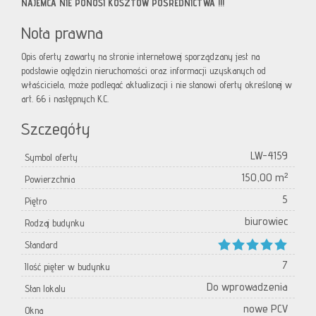
NAJEMCA NIE PONOSI KOSZTÓW POŚREDNICTWA !!!
Nota prawna
Opis oferty zawarty na stronie internetowej sporządzany jest na
podstawie oględzin nieruchomości oraz informacji uzyskanych od
właściciela, może podlegać aktualizacji i nie stanowi oferty określonej w
art. 66 i następnych K.C.
Szczegóły
LW-4159
Symbol oferty
150,00 m²
Powierzchnia
5
Piętro
biurowiec
Rodzaj budynku
Standard
7
Ilość pięter w budynku
Do wprowadzenia
Stan lokalu
nowe PCV
Okna