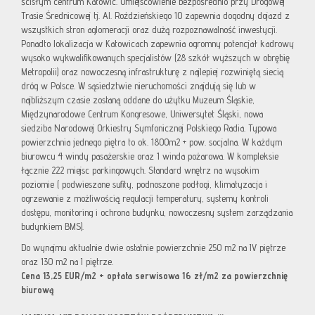
ścisłym centrum Katowic. Umiejscowienie bezpośrednio przy Drogowej
Trasie Średnicowej tj. Al. Roździeńskiego 10 zapewnia dogodny dojazd z
wszystkich stron aglomeracji oraz dużą rozpoznawalność inwestycji.
Ponadto lokalizacja w Katowicach zapewnia ogromny potencjał kadrowy
wysoko wykwalifikowanych specjalistów (28 szkół wyższych w obrębię
Metropolii) oraz nowoczesną infrastrukturę z najlepiej rozwiniętą siecią
dróg w Polsce. W sąsiedztwie nieruchomości znajdują się lub w
najbliższym czasie zostaną oddane do użytku Muzeum Śląskie,
Międzynarodowe Centrum Kongresowe, Uniwersytet Śląski, nowa
siedziba Narodowej Orkiestry Symfonicznej Polskiego Radia. Typowa
powierzchnia jednego piętra to ok. 1800m2 + pow. socjalna. W każdym
biurowcu 4 windy pasażerskie oraz 1 winda pożarowa. W kompleksie
łącznie 222 miejsc parkingowych. Standard wnętrz na wysokim
poziomie ( podwieszane sufity, podnoszone podłogi, klimatyzacja i
ogrzewanie z możliwością regulacji temperatury, systemy kontroli
dostępu, monitoring i ochrona budynku, nowoczesny system zarządzania
budynkiem BMS).
Do wynajmu aktualnie dwie ostatnie powierzchnie 250 m2 na IV piętrze
oraz 130 m2 na I piętrze.
Cena 13,25 EUR/m2 + opłata serwisowa 16 zł/m2 za powierzchnię
biurową