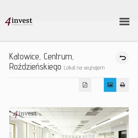
O firmie
Katowice,
Centrum,
Usługi
Roździeńskiego
Lokal na wynajem
Oferty
nieruchom
Aktualnoś