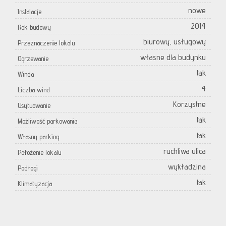
nowe
Instalacje
2014
Rok budowy
biurowy, usługowy
Przeznaczenie lokalu
własne dla budynku
Ogrzewanie
tak
Winda
4
Liczba wind
Korzystne
Usytuowanie
tak
Możliwość parkowania
tak
Własny parking
ruchliwa ulica
Położenie lokalu
wykładzina
Podłogi
tak
Klimatyzacja