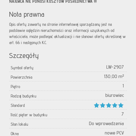
NAJEMCA NIE PONOSI KOSZTÓW POŚREDNICTWA !!!
Nota prawna
Opis oferty zawarty na stronie internetowej sporządzany jest na
podstawie oględzin nieruchomości oraz informacji uzyskanych od
właściciela, może podlegać aktualizacji i nie stanowi oferty określonej w
art. 66 i następnych K.C.
Szczegóły
LW-2907
Symbol oferty
130,00 m²
Powierzchnia
1
Piętro
biurowiec
Rodzaj budynku
Standard
7
Ilość pięter w budynku
Do wprowadzenia
Stan lokalu
nowe PCV
Okna