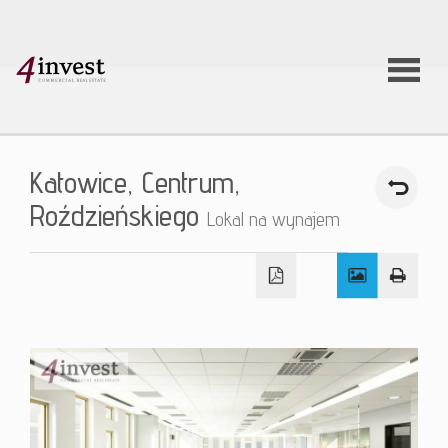
O firmie
Katowice,
Centrum,
Usługi
Roździeńskiego
Lokal na wynajem
Oferty
nieruchom
Aktualnoś