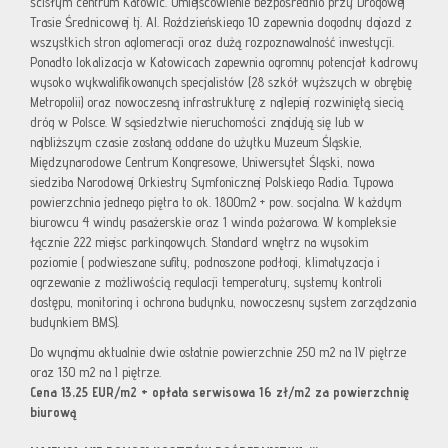
ścisłym centrum Katowic. Umiejscowienie bezpośrednio przy Drogowej
Trasie Średnicowej tj. Al. Roździeńskiego 10 zapewnia dogodny dojazd z
wszystkich stron aglomeracji oraz dużą rozpoznawalność inwestycji.
Ponadto lokalizacja w Katowicach zapewnia ogromny potencjał kadrowy
wysoko wykwalifikowanych specjalistów (28 szkół wyższych w obrębię
Metropolii) oraz nowoczesną infrastrukturę z najlepiej rozwiniętą siecią
dróg w Polsce. W sąsiedztwie nieruchomości znajdują się lub w
najbliższym czasie zostaną oddane do użytku Muzeum Śląskie,
Międzynarodowe Centrum Kongresowe, Uniwersytet Śląski, nowa
siedziba Narodowej Orkiestry Symfonicznej Polskiego Radia. Typowa
powierzchnia jednego piętra to ok. 1800m2 + pow. socjalna. W każdym
biurowcu 4 windy pasażerskie oraz 1 winda pożarowa. W kompleksie
łącznie 222 miejsc parkingowych. Standard wnętrz na wysokim
poziomie ( podwieszane sufity, podnoszone podłogi, klimatyzacja i
ogrzewanie z możliwością regulacji temperatury, systemy kontroli
dostępu, monitoring i ochrona budynku, nowoczesny system zarządzania
budynkiem BMS).
Do wynajmu aktualnie dwie ostatnie powierzchnie 250 m2 na IV piętrze
oraz 130 m2 na I piętrze.
Cena 13,25 EUR/m2 + opłata serwisowa 16 zł/m2 za powierzchnię
biurową