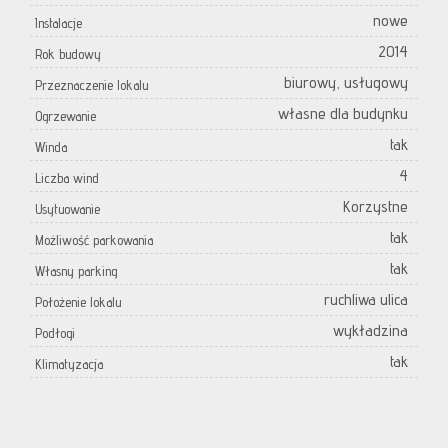
nowe
Instalacje
2014
Rok budowy
biurowy, usługowy
Przeznaczenie lokalu
własne dla budynku
Ogrzewanie
tak
Winda
4
Liczba wind
Korzystne
Usytuowanie
tak
Możliwość parkowania
tak
Własny parking
ruchliwa ulica
Położenie lokalu
wykładzina
Podłogi
tak
Klimatyzacja