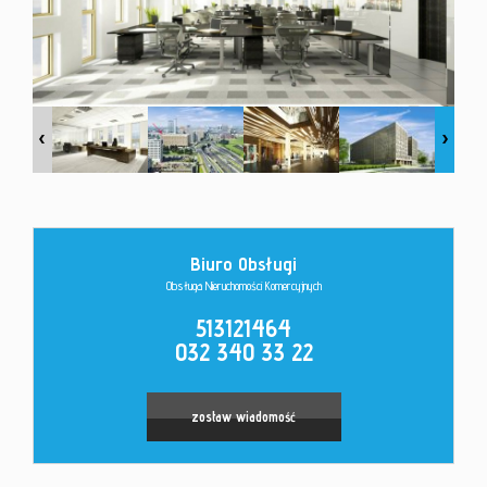
Kontakt
Biuro Obsługi
Obsługa Nieruchomości Komercyjnych
513121464
032 340 33 22
zostaw wiadomość