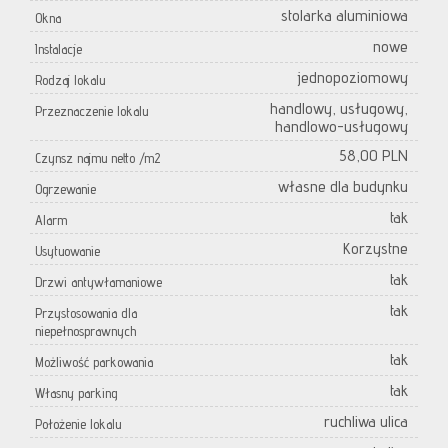
stolarka aluminiowa
Okna
nowe
Instalacje
jednopoziomowy
Rodzaj lokalu
handlowy, usługowy,
Przeznaczenie lokalu
handlowo-usługowy
58,00 PLN
Czynsz najmu netto /m2
własne dla budynku
Ogrzewanie
tak
Alarm
Korzystne
Usytuowanie
tak
Drzwi antywłamaniowe
tak
Przystosowania dla
niepełnosprawnych
tak
Możliwość parkowania
tak
Własny parking
ruchliwa ulica
Położenie lokalu