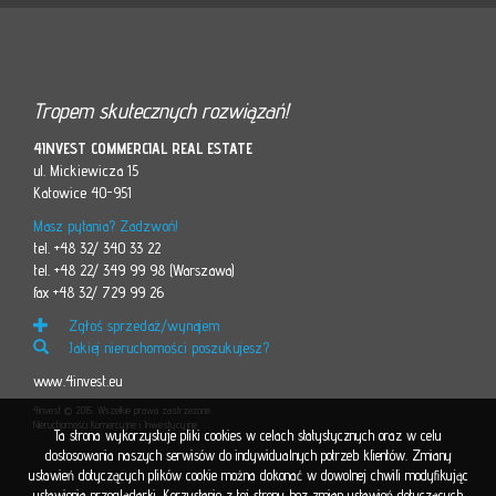
Tropem skutecznych rozwiązań!
4INVEST COMMERCIAL REAL ESTATE
ul. Mickiewicza 15
Katowice 40-951
Masz pytania? Zadzwoń!
tel. +48 32/ 340 33 22
tel. +48 22/ 349 99 98 (Warszawa)
fax +48 32/ 729 99 26
Zgłoś sprzedaż/wynajem
Jakiej nieruchomości poszukujesz?
www.4invest.eu
4invest © 2015. Wszelkie prawa zastrzeżone
Nieruchomości Komercyjne i Inwestycyjne
Ta strona wykorzystuje pliki cookies w celach statystycznych oraz w celu
dostosowania naszych serwisów do indywidualnych potrzeb klientów. Zmiany
ustawień dotyczących plików cookie można dokonać w dowolnej chwili modyfikując
ustawienia przeglądarki. Korzystanie z tej strony bez zmian ustawień dotyczących