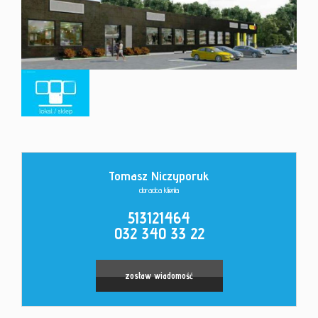
Kontakt
Tomasz Niczyporuk
doradca klienta
513121464
032 340 33 22
zostaw wiadomość