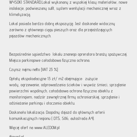
WYSOKI STANDARD.Lokal wykonany z wysokiej klasy materiałów, nowe
instalacje, podwieszany sufit, system wentylacji mechanicznej wraz z
klimatyzacją.
Lokal posiada bardzo dobrą ekspozycję. Jest doskonale widoczny
zarówno z głównego ciągu pieszych oraz dla przejeżdzających
pojazdów mechanicznych.
Bezpośrednie sąsiedztwo lokalu znanego opreratora branży spożywczej.
Miejsca parkingowe całodobowa fizyczna ochrona.
Czynsz najmu netto [VAT 23 %]
Opłaty ekspoloatacyjne 13 zł/ m2 obejmujące: zużycie
wody, ogrzewanie, odprowadzania ścieków i wywóz śmieci, sprzątanie
powierzchni wspólnych, całodobowa ochrona fizyczna obiektu z
monitoringiem, nadzór zewnętrznej firmy ochroniarskiej, sprzątanie i
odśnieżanie parkingu i otoczenia obiektu.
Doskonała lokalizacja. Dogodny dojazd do głównych arterii
komunikacyjnych regionu ( DTŚ, S86, autostrada A4).
Więcej ofert na www.ALEDOM.pl
4invest.pl