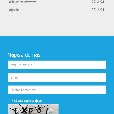
od ulicy
Witryna wystawowa
od ulicy
Wejście
Napisz do nas
Kod zabezpieczający