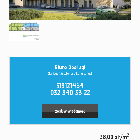
Kontakt
Biuro Obsługi
Obsługa Nieruchomości Komercyjnych
513121464
032 340 33 22
zostaw wiadomość
2
38,00 zł/m