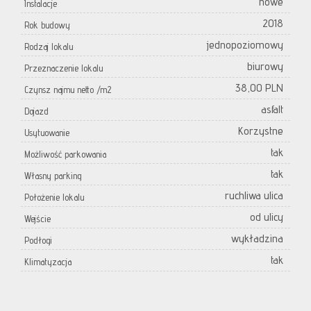
nowe
Instalacje
2018
Rok budowy
jednopoziomowy
Rodzaj lokalu
biurowy
Przeznaczenie lokalu
38,00 PLN
Czynsz najmu netto /m2
asfalt
Dojazd
Korzystne
Usytuowanie
tak
Możliwość parkowania
tak
Własny parking
ruchliwa ulica
Położenie lokalu
od ulicy
Wejście
wykładzina
Podłogi
tak
Klimatyzacja