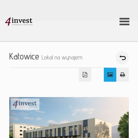
O firmie
Katowice
Lokal na wynajem
Usługi
Oferty
nieruchom
Aktualnoś