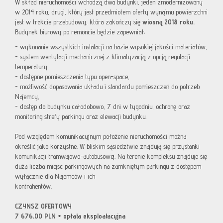
W skład nieruchomości wchodzą dwa budynki, jeden zmodernizowany
w 2014 roku, drugi, który jest przedmiotem oferty wynajmu powierzchni
jest w trakcie przebudowy, która zakończy się
wiosną 2018 roku.
Budynek biurowy po remoncie będzie zapewniał:
- wykonanie wszystkich instalacji na bazie wysokiej jakości materiałów,
- system wentylacji mechanicznej z klimatyzacją z opcją regulacji
temperatury,
- dostępne pomieszczenia typu open-space,
- możliwość dopasowania układu i standardu pomieszczeń do potrzeb
Najemcy,
- dostęp do budynku całodobowo, 7 dni w tygodniu, ochronę oraz
monitoring strefy parkingu oraz elewacji budynku.
Pod względem komunikacyjnym położenie nieruchomości można
określić jako korzystne. W bliskim sąsiedztwie znajdują się przystanki
komunikacji tramwajowo-autobusowej. Na terenie kompleksu znajduje się
duża liczba miejsc parkingowych na zamkniętym parkingu z dostępem
wyłącznie dla Najemców i ich
kontrahentów.
CZYNSZ OFERTOWY
7 676,00 PLN + opłata eksploatacyjna