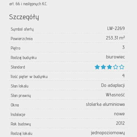
art. 66 i następnych K.C.
Szczegóły
LW-2269
Symbol oferty
253,31 m²
Powierzchnia
3
Piętro
biurowiec
Rodzaj budynku
Standard
4
Ilość pięter w budynku
Do adaptacji
Stan lokalu
Własność
Stan prawny
stolarka aluminiowa
Okna
nowe
Instalacje
2012
Rok budowy
jednopoziomowy
Rodzaj lokalu