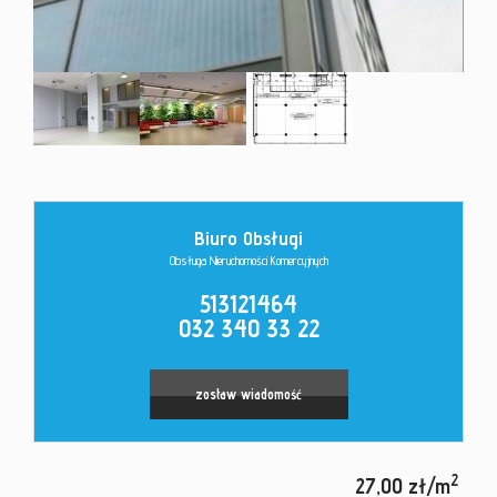
Kontakt
Biuro Obsługi
Obsługa Nieruchomości Komercyjnych
513121464
032 340 33 22
zostaw wiadomość
2
27,00 zł/m