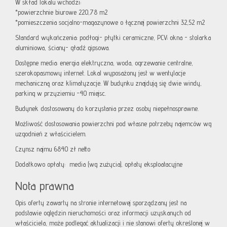
W skład lokalu wchodzi:
*powierzchnie biurowe 220,78 m2
*pomieszczenia socjalno-magazynowe o łącznej powierzchni 32,52 m2
Standard wykończenia: podłogi- płytki ceramiczne, PCV; okna - stolarka
aluminiowa, ściany- gładź gipsowa.
Dostępne media: energia elektryczna, woda, ogrzewanie centralne,
szerokopasmowy internet. Lokal wyposażony jest w wentylacje
mechaniczną oraz klimatyzacje. W budynku znajdują się dwie windy,
parking w przyziemiu -40 miejsc.
Budynek dostosowany do korzystania przez osoby niepełnosprawne.
Możliwość dostosowania powierzchni pod własne potrzeby najemców wg
uzgodnień z właścicielem.
Czynsz najmu 6840 zł netto
Dodatkowo opłaty: media (wg zużycia), opłaty eksploatacyjne
Nota prawna
Opis oferty zawarty na stronie internetowej sporządzany jest na
podstawie oględzin nieruchomości oraz informacji uzyskanych od
właściciela, może podlegać aktualizacji i nie stanowi oferty określonej w