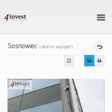
O firmie
Sosnowiec
Lokal na wynajem
Usługi
Oferty
nieruchom
Aktualnoś