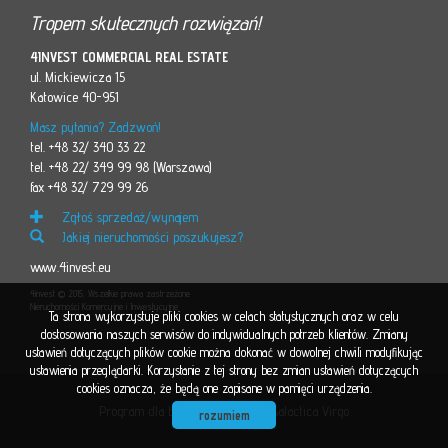
Tropem skutecznych rozwiązań!
4INVEST COMMERCIAL REAL ESTATE
ul. Mickiewicza 15
Katowice 40-951
Masz pytania? Zadzwoń!
tel. +48 32/ 340 33 22
tel. +48 22/ 349 99 98 (Warszawa)
fax +48 32/ 729 99 26
Zgłoś sprzedaż/wynajem
Jakiej nieruchomości poszukujesz?
www.4invest.eu
4invest © 2015. Wszelkie prawa zastrzeżone
Nieruchomości Komercyjne i Inwestycyjne
Ta strona wykorzystuje pliki cookies w celach statystycznych oraz w celu
dostosowania naszych serwisów do indywidualnych potrzeb klientów. Zmiany
ustawień dotyczących plików cookie można dokonać w dowolnej chwili modyfikując
ustawienia przeglądarki. Korzystanie z tej strony bez zmian ustawień dotyczących
cookies oznacza, że będą one zapisane w pamięci urządzenia.
Program dla biur nieruchomości
Galactica Virgo
rozumiem