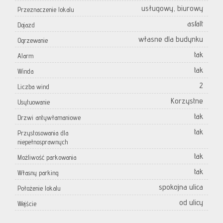
usługowy, biurowy
Przeznaczenie lokalu
asfalt
Dojazd
własne dla budynku
Ogrzewanie
tak
Alarm
tak
Winda
2
Liczba wind
Korzystne
Usytuowanie
tak
Drzwi antywłamaniowe
tak
Przystosowania dla
niepełnosprawnych
tak
Możliwość parkowania
tak
Własny parking
spokojna ulica
Położenie lokalu
od ulicy
Wejście