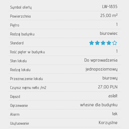
LW-1835
Symbol oferty
25,00 m²
Powierzchnia
1
Piętro
biurowiec
Rodzaj budynku
Standard
1
Ilość pięter w budynku
Do wprowadzenia
Stan lokalu
jednopoziomowy
Rodzaj lokalu
biurowy
Przeznaczenie lokalu
27,00 PLN
Czynsz najmu netto /m2
asfalt
Dojazd
własne dla budynku
Ogrzewanie
tak
Alarm
Korzystne
Usytuowanie