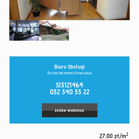
Kontakt
Biuro Obsługi
Obsługa Nieruchomości Komercyjnych
513121464
032 340 33 22
zostaw wiadomość
2
27,00 zł/m