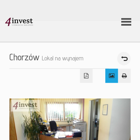
O firmie
Chorzów
Lokal na wynajem
Usługi
Oferty
nieruchom
Aktualnoś