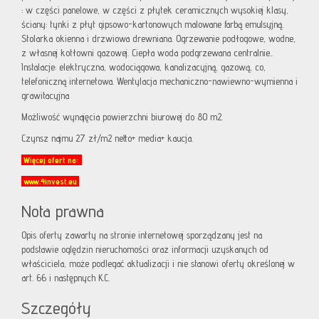
: w części panelowe, w części z płytek ceramicznych wysokiej klasy,
ściany: tynki z płyt gipsowo-kartonowych malowane farbą emulsyjną.
Stolarka okienna i drzwiowa drewniana. Ogrzewanie podłogowe, wodne,
z własnej kotłowni gazowej. Ciepła woda podgrzewana centralnie..
Instalacje: elektryczna, wodociągowa, kanalizacyjną, gazową, co,
telefoniczną internetowa. Wentylacja mechaniczno-nawiewno-wymienna i
grawitacyjna
Możliwość wynajęcia powierzchni biurowej do 80 m2.
Czynsz najmu 27 zł/m2 netto+ media+ kaucja.
Więcej ofert na:
www.4invest.eu
Nota prawna
Opis oferty zawarty na stronie internetowej sporządzany jest na
podstawie oględzin nieruchomości oraz informacji uzyskanych od
właściciela, może podlegać aktualizacji i nie stanowi oferty określonej w
art. 66 i następnych K.C.
Szczegóły