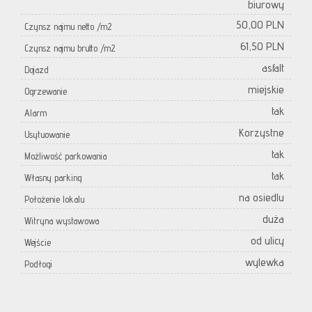
biurowy
50,00 PLN
Czynsz najmu netto /m2
61,50 PLN
Czynsz najmu brutto /m2
asfalt
Dojazd
miejskie
Ogrzewanie
tak
Alarm
Korzystne
Usytuowanie
tak
Możliwość parkowania
tak
Własny parking
na osiedlu
Położenie lokalu
duża
Witryna wystawowa
od ulicy
Wejście
wylewka
Podłogi