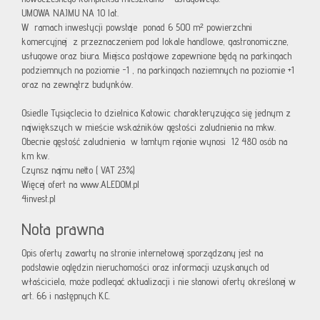
UMOWA NAJMU NA 10 lat.
W ramach inwestycji powstaje ponad 6 500 m² powierzchni
komercyjnej z przeznaczeniem pod lokale handlowe, gastronomiczne,
usługowe oraz biura. Miejsca postojowe zapewnione będą na parkingach
podziemnych na poziomie -1 , na parkingach naziemnych na poziomie +1
oraz na zewnątrz budynków.
Osiedle Tysiąclecia to dzielnica Katowic charakteryzująca się jednym z
największych w mieście wskaźników gęstości zaludnienia na mkw.
Obecnie gęstość zaludnienia w tamtym rejonie wynosi 12 480 osób na
km kw.
Czynsz najmu netto ( VAT 23%)
Więcej ofert na www.ALEDOM.pl
4invest.pl
Nota prawna
Opis oferty zawarty na stronie internetowej sporządzany jest na
podstawie oględzin nieruchomości oraz informacji uzyskanych od
właściciela, może podlegać aktualizacji i nie stanowi oferty określonej w
art. 66 i następnych K.C.