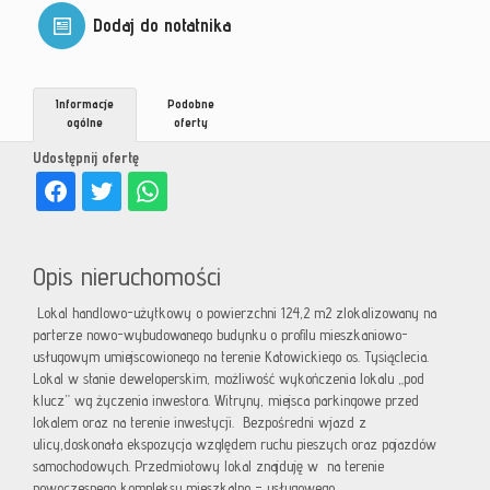
Dodaj do notatnika
Informacje
Podobne
ogólne
oferty
Udostępnij ofertę
Opis nieruchomości
Lokal handlowo-użytkowy o powierzchni 124,2 m2 zlokalizowany na
parterze nowo-wybudowanego budynku o profilu mieszkaniowo-
usługowym umiejscowionego na terenie Katowickiego os. Tysiąclecia.
Lokal w stanie deweloperskim, możliwość wykończenia lokalu „pod
klucz” wg życzenia inwestora. Witryny, miejsca parkingowe przed
lokalem oraz na terenie inwestycji. Bezpośredni wjazd z
ulicy,doskonała ekspozycja względem ruchu pieszych oraz pojazdów
samochodowych. Przedmiotowy lokal znajduję w na terenie
nowoczesnego kompleksu mieszkalno – usługowego.