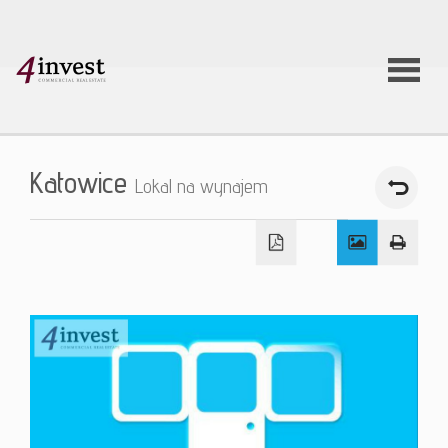
O firmie
Katowice
Lokal na wynajem
Usługi
Oferty
nieruchom
Aktualnoś