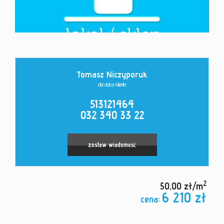
Kontakt
Tomasz Niczyporuk
doradca klienta
513121464
032 340 33 22
zostaw wiadomość
2
50,00 zł/m
6 210 zł
cena: