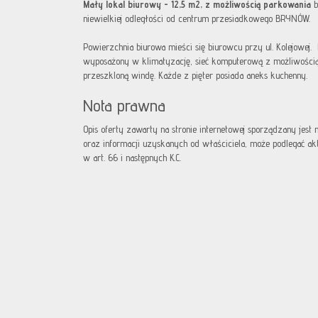
Mały lokal biurowy
- 12,5 m2, z możliwością parkowania
b
niewielkiej odległości od centrum przesiadkowego BRYNÓW.
Powierzchnia biurowa mieści się biurowcu przy ul. Kolejowej.
wyposażony w klimatyzację, sieć komputerową z możliwością d
przeszkloną windę. Każde z pięter posiada aneks kuchenny.
Nota prawna
Opis oferty zawarty na stronie internetowej sporządzany jest
oraz informacji uzyskanych od właściciela, może podlegać aktua
w art. 66 i następnych K.C.