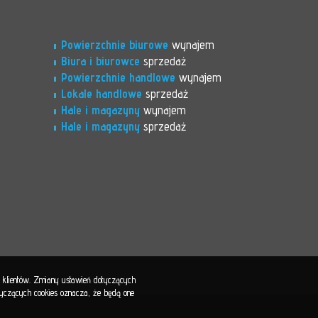
Powierzchnie biurowe
wynajem
Biura i biurowce
sprzedaż
Powierzchnie handlowe
wynajem
Lokale handlowe
sprzedaż
Hale i magazyny
wynajem
Hale i magazyny
sprzedaż
b klientów. Zmiany ustawień dotyczących
otyczących cookies oznacza, że będą one