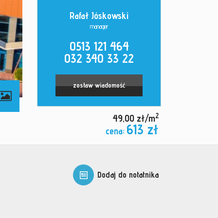
Rafał Jóskowski
manager
0513 121 464
032 340 33 22
zostaw wiadomość
2
49,00 zł/m
613 zł
cena:
Dodaj do notatnika