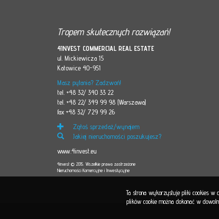
Tropem skutecznych rozwiązań!
4INVEST COMMERCIAL REAL ESTATE
ul. Mickiewicza 15
Katowice 40-951
Masz pytania? Zadzwoń!
tel. +48 32/ 340 33 22
tel. +48 22/ 349 99 98 (Warszawa)
fax +48 32/ 729 99 26
Zgłoś sprzedaż/wynajem
Jakiej nieruchomości poszukujesz?
www.4invest.eu
4invest © 2015. Wszelkie prawa zastrzeżone
Nieruchomości Komercyjne i Inwestycyjne
Ta strona wykorzystuje pliki cookies w
plików cookie można dokonać w dowolnej