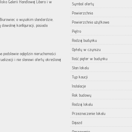
lisko Galerii Handlowej Libero i w
Symbol oferty
Powierzchnia
 Biurowiec o wysokim standardzie,
Powierzchnia użytkowa
owolnej konfiguracji, posiada
Piętro
Rodzaj budynku
Opłaty w czynszu
 na podstawie oględzin nieruchomości
Ilość pięter w budynku
lizacji i nie stanowi oferty określonej
Stan lokalu
Typ kaucji
Instalacje
Rok budowy
Rodzaj lokalu
Przeznaczenie lokalu
Dojazd
Ogrzewanie