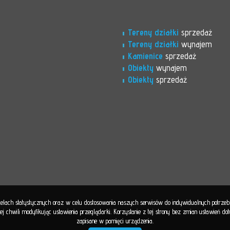
Tereny działki
sprzedaż
Tereny działki
wynajem
Kamienice
sprzedaż
Obiekty
wynajem
Obiekty
sprzedaż
 celach statystycznych oraz w celu dostosowania naszych serwisów do indywidualnych potrze
 chwili modyfikując ustawienia przeglądarki. Korzystanie z tej strony bez zmian ustawień d
zapisane w pamięci urządzenia.