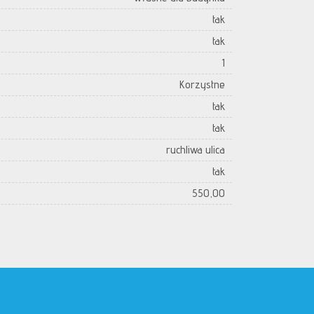
tak
tak
1
Korzystne
tak
tak
ruchliwa ulica
tak
550,00