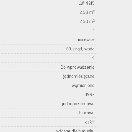
LW-4219
12,50 m²
12,50 m²
1
biurowiec
CO, prąd, woda
4
Do wprowadzenia
jednomiesięczna
wymienione
1997
jednopoziomowy
biurowy
asfalt
własne dla budynku