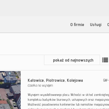
O firmie
Usługi
pokaż od najnowszych
Katowice,
Piotrowice,
Kolejowa
GW-
działka na wynajem
Wynajem wyasfaltowanego placu. Wchodzi w skład zamknięteg
kompleksu budynków biurowych, usługowych oraz magazyno
Możliwość posadowienia kontenerów lub namiotów magazyno