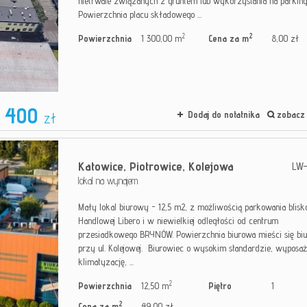
nietrwale związanych z gruntem lub wykorzystania na parking
Powierzchnia placu składowego ...
2
2
Powierzchnia
1 300,00 m
Cena za m
8,00 zł
 400
zł
Dodaj do notatnika
zobacz 
Katowice,
Piotrowice,
Kolejowa
LW-
lokal na wynajem
Mały lokal biurowy - 12,5 m2, z możliwością parkowania blisko
Handlowej Libero i w niewielkiej odległości od centrum
przesiadkowego BRYNÓW. Powierzchnia biurowa mieści się bi
przy ul. Kolejowej. Biurowiec o wysokim standardzie, wyposa
klimatyzację, ...
2
Powierzchnia
12,50 m
Piętro
1
2
Cena za m
49,00 zł