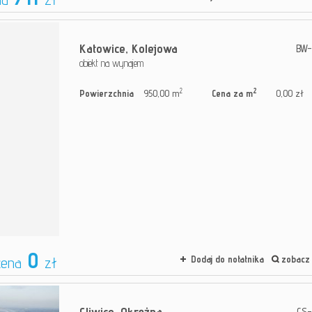
Katowice,
Kolejowa
BW-
obiekt na wynajem
2
2
Powierzchnia
950,00 m
Cena za m
0,00 zł
0
cena
zł
Dodaj do notatnika
zobacz 
Gliwice,
Okrężna
GS-