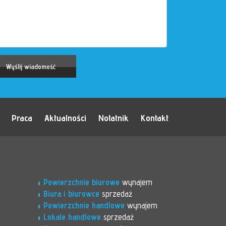
Praca
Aktualności
Notatnik
Kontakt
Powierzchnie biurowe
wynajem
Biura i biurowce
sprzedaż
Powierzchnie handlowe
wynajem
Lokale handlowe
sprzedaż