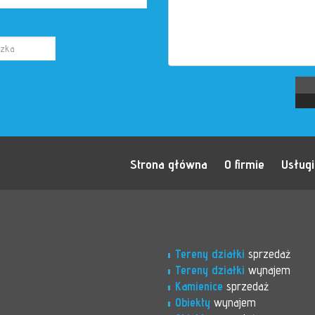
Strona główna
O firmie
Usługi
Tereny działki
sprzedaż
Tereny działki
wynajem
Kamienice
sprzedaż
Obiekty
wynajem