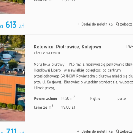
613
a
zł
Dodaj do notatnika
zobacz 
Katowice,
Piotrowice,
Kolejowa
LW-
lokal na wynajem
Mały lokal biurowy - 14,5 m2, z możliwością parkowania blisko
Handlowej Libero i w niewielkiej odległości od centrum
przesiadkowego BRYNÓW. Powierzchnia biurowa mieści się bi
przy ul. Kolejowej. Biurowiec o wysokim standardzie, wyposa
klimatyzację, ...
2
Powierzchnia
14,50 m
Piętro
parter
2
Cena za m
49,00 zł
711
na
zł
Dodaj do notatnika
zobacz 