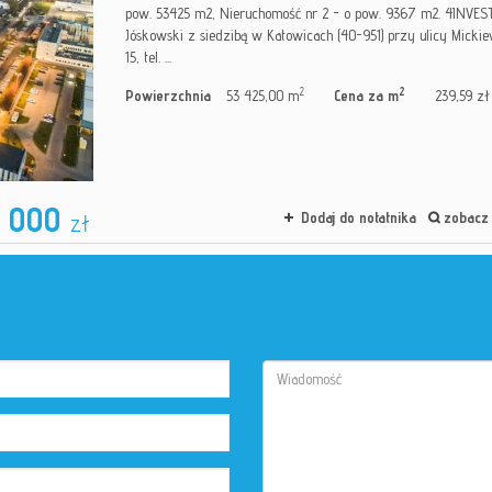
pow. 53425 m2, Nieruchomość nr 2 - o pow. 9367 m2. 4INVEST
Jóskowski z siedzibą w Katowicach (40-951) przy ulicy Micki
15, tel. ...
2
2
Powierzchnia
53 425,00 m
Cena za m
239,59 zł
0 000
zł
Dodaj do notatnika
zobacz 