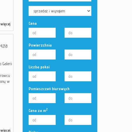
Cena
więcej
Powierzchnia
4218
 Galerii
Liczba pokoi
urowcu
żony w
Pomieszczeń biurowych
2
Cena za m
więcej