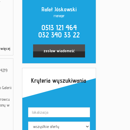
.
Rafał Jóskowski
manager
0513 121 464
032 340 33 22
więcej
zostaw wiadomość
4219
Kryteria wyszukiwania
 Galerii
urowcu
żony w