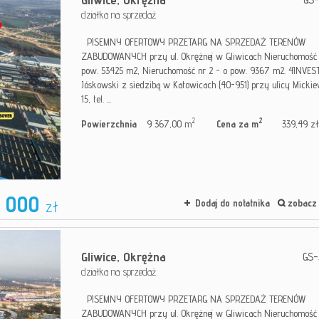
działka na sprzedaż
PISEMNY OFERTOWY PRZETARG NA SPRZEDAŻ TERENÓW
ZABUDOWANYCH przy ul. Okrężnej w Gliwicach Nieruchomość n
pow. 53425 m2, Nieruchomość nr 2 - o pow. 9367 m2. 4INVEST
Jóskowski z siedzibą w Katowicach (40-951) przy ulicy Micki
15, tel. ...
2
2
Powierzchnia
9 367,00 m
Cena za m
339,49 zł
0 000
zł
Dodaj do notatnika
zobacz 
Gliwice,
Okrężna
GS-
działka na sprzedaż
PISEMNY OFERTOWY PRZETARG NA SPRZEDAŻ TERENÓW
ZABUDOWANYCH przy ul. Okrężnej w Gliwicach Nieruchomość n