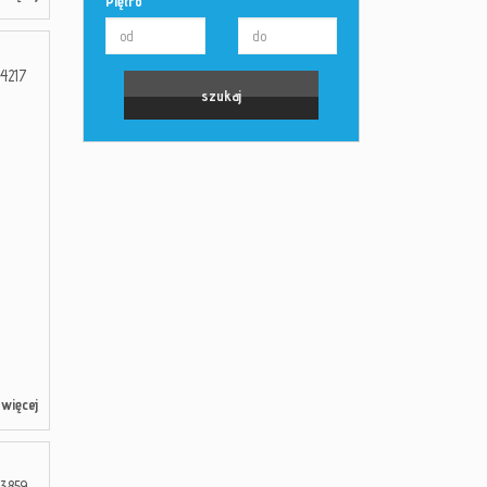
Piętro
4217
więcej
3859