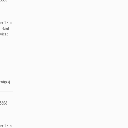
r 1 - o
 Rafał
ewicza
więcej
3858
r 1 - o