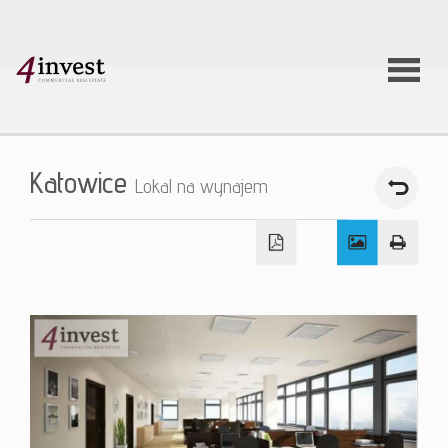
O firmie
Katowice
Lokal na wynajem
Usługi
Oferty
nieruchom
Aktualnoś