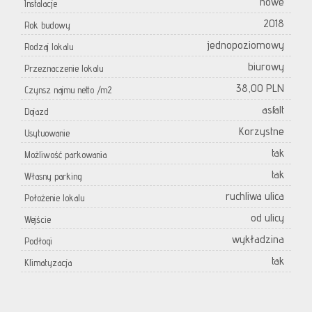
nowe
Instalacje
2018
Rok budowy
jednopoziomowy
Rodzaj lokalu
biurowy
Przeznaczenie lokalu
38,00 PLN
Czynsz najmu netto /m2
asfalt
Dojazd
Korzystne
Usytuowanie
tak
Możliwość parkowania
tak
Własny parking
ruchliwa ulica
Położenie lokalu
od ulicy
Wejście
wykładzina
Podłogi
tak
Klimatyzacja