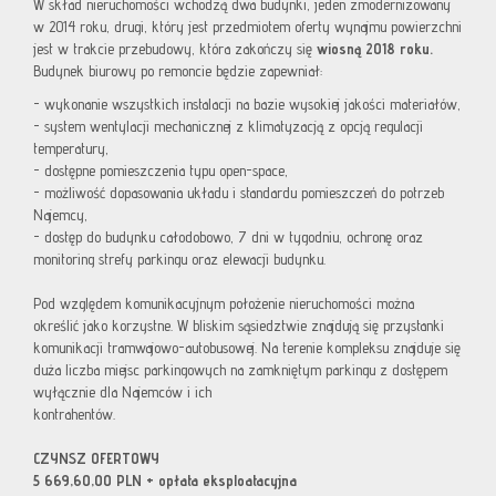
W skład nieruchomości wchodzą dwa budynki, jeden zmodernizowany
w 2014 roku, drugi, który jest przedmiotem oferty wynajmu powierzchni
jest w trakcie przebudowy, która zakończy się
wiosną 2018 roku.
Budynek biurowy po remoncie będzie zapewniał:
- wykonanie wszystkich instalacji na bazie wysokiej jakości materiałów,
- system wentylacji mechanicznej z klimatyzacją z opcją regulacji
temperatury,
- dostępne pomieszczenia typu open-space,
- możliwość dopasowania układu i standardu pomieszczeń do potrzeb
Najemcy,
- dostęp do budynku całodobowo, 7 dni w tygodniu, ochronę oraz
monitoring strefy parkingu oraz elewacji budynku.
Pod względem komunikacyjnym położenie nieruchomości można
określić jako korzystne. W bliskim sąsiedztwie znajdują się przystanki
komunikacji tramwajowo-autobusowej. Na terenie kompleksu znajduje się
duża liczba miejsc parkingowych na zamkniętym parkingu z dostępem
wyłącznie dla Najemców i ich
kontrahentów.
CZYNSZ OFERTOWY
5 669,60,00 PLN + opłata eksploatacyjna