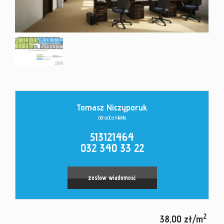
Kontakt
Tomasz Niczyporuk
doradca klienta
513121464
032 340 33 22
zostaw wiadomość
2
38,00 zł/m