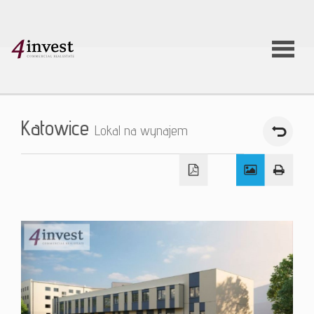
O firmie
Katowice
Lokal na wynajem
Usługi
Oferty
nieruchom
Aktualnoś