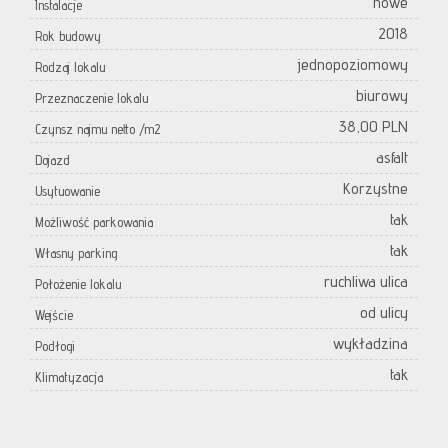
nowe
Instalacje
2018
Rok budowy
jednopoziomowy
Rodzaj lokalu
biurowy
Przeznaczenie lokalu
38,00 PLN
Czynsz najmu netto /m2
asfalt
Dojazd
Korzystne
Usytuowanie
tak
Możliwość parkowania
tak
Własny parking
ruchliwa ulica
Położenie lokalu
od ulicy
Wejście
wykładzina
Podłogi
tak
Klimatyzacja