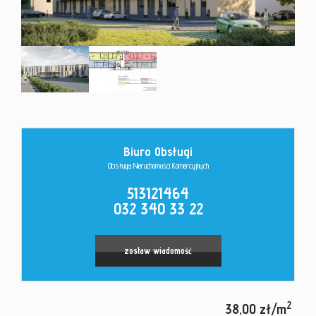
Kontakt
Biuro Obsługi
Obsługa Nieruchomości Komercyjnych
513121464
032 340 33 22
zostaw wiadomość
2
38,00 zł/m