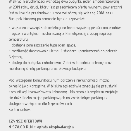
W skład nieruchomości wchodzą dwa budynki, jeden zmodernizowany
w 2014 roku, drugi, który jest przedmiotem oferty wynajmu powierzchni
jest w trakcie przebudowy, która zakończy się
wiosną 2018 roku.
Budynek biurowy po remoncie będzie zapewniał:
- wykonanie wszystkich instalacji na bazie wysokiej jakości materiałów,
- system wentylacji mechanicznej z klimatyzacją z opcją regulacji
temperatury,
- dostępne pomieszczenia typu open-space,
- możliwość dopasowania układu i standardu pomieszczeń do potrzeb
Najemcy,
- dostęp do budynku całodobowo, 7 dni w tygodniu, ochronę oraz
monitoring strefy parkingu oraz elewacji budynku.
Pod względem komunikacyjnym położenie nieruchomości można
określić jako korzystne. W bliskim sąsiedztwie znajdują się przystanki
komunikacji tramwajowo-autobusowej. Na terenie kompleksu znajduje
się duża liczba miejsc parkingowych na zamkniętym parkingu z
dostępem wyłącznie dla Najemców i ich
kontrahentów.
CZYNSZ OFERTOWY
4 978,00 PLN + opłata eksploatacyjna