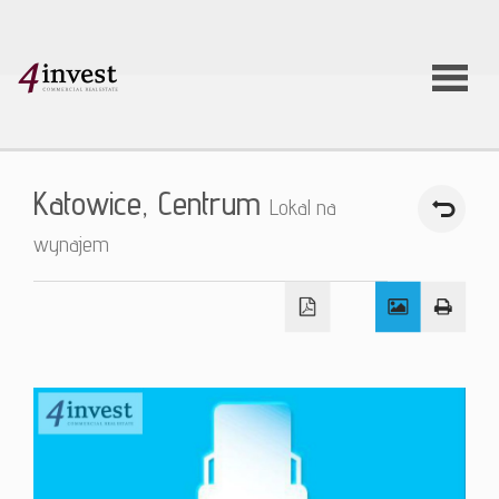
O firmie
Katowice,
Centrum
Lokal na
Usługi
wynajem
Oferty
nieruchom
Aktualnoś