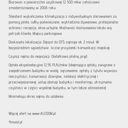
Biurowec o powierzchni uzytkowej 12 500 mkw całościowo
zmodernizowany w 2008 roku.
Standard wykończenia: klimatyzacja z indywidualnym sterowaniem za
pomocą pilota, sufity podwieszane, wykładzina dywanowa, profesjonalna
ochrona i recepcja, okna uchylne. Możliwość dostosowania lokalu wg
potrzeb klienta. Miejsca parkingowe.
Doskonała lokalizacja. Dojazd do DTŚ zajmuje ok 2 minut. W
bezpośrednim sąsiedztwie liczne przystanki komunikacji miejskiej.
Czynsz najmu do negocjacji. Dodatkowo płatny prąd.
Opłata ekspoloatacyjna 12,95 PLN/mkw (obejmująca opłaty związane z
zaopatrzeniem budynku w wodę, ogrzewanie, opłaty z tytułu wywozu
nieczystości, konserwacji dźwigów, instalacji elektrycznej i
przeciwpożarowej, usług obsługi budynku i monitoringu, utrzymania
czystości w części wspólnej budynku, w tym także odśnieżania)
Minimalnyu okres najmu do ustalenia
Więcej ofert na www.ALEDOM.pl
4invest.pl