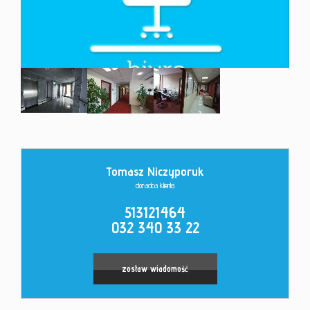
Kontakt
Tomasz Niczyporuk
doradca klienta
513121464
032 340 33 22
zostaw wiadomość