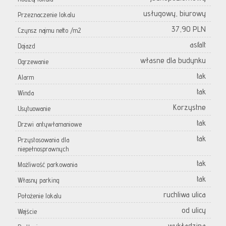
usługowy, biurowy
Przeznaczenie lokalu
37,90 PLN
Czynsz najmu netto /m2
asfalt
Dojazd
własne dla budynku
Ogrzewanie
tak
Alarm
tak
Winda
Korzystne
Usytuowanie
tak
Drzwi antywłamaniowe
tak
Przystosowania dla
niepełnosprawnych
tak
Możliwość parkowania
tak
Własny parking
ruchliwa ulica
Położenie lokalu
od ulicy
Wejście
wykładzina