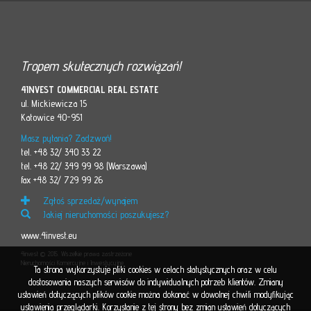
Tropem skutecznych rozwiązań!
4INVEST COMMERCIAL REAL ESTATE
ul. Mickiewicza 15
Katowice 40-951
Masz pytania? Zadzwoń!
tel. +48 32/ 340 33 22
tel. +48 22/ 349 99 98 (Warszawa)
fax +48 32/ 729 99 26
Zgłoś sprzedaż/wynajem
Jakiej nieruchomości poszukujesz?
www.4invest.eu
4invest © 2015. Wszelkie prawa zastrzeżone
Nieruchomości Komercyjne i Inwestycyjne
Ta strona wykorzystuje pliki cookies w celach statystycznych oraz w celu
dostosowania naszych serwisów do indywidualnych potrzeb klientów. Zmiany
ustawień dotyczących plików cookie można dokonać w dowolnej chwili modyfikując
ustawienia przeglądarki. Korzystanie z tej strony bez zmian ustawień dotyczących