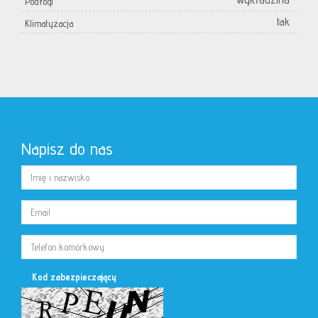
Podłogi
tak
Klimatyzacja
Napisz do nas
Kod zabezpieczający