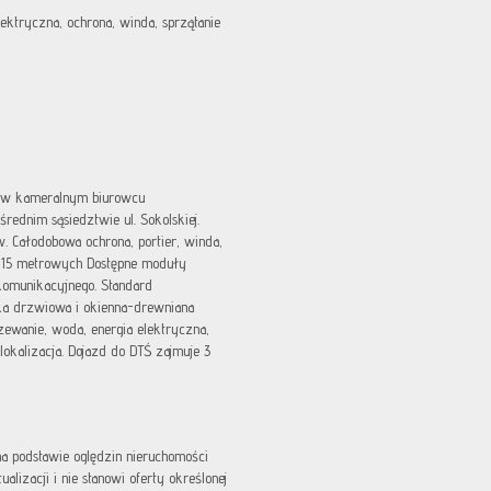
lektryczna, ochrona, winda, sprzątanie
 w kameralnym biurowcu
ednim sąsiedztwie ul. Sokolskiej.
 Całodobowa ochrona, portier, winda,
w 15 metrowych Dostępne moduły
omunikacyjnego. Standard
rka drzwiowa i okienna-drewniana
zewanie, woda, energia elektryczna,
lokalizacja. Dojazd do DTŚ zajmuje 3
 na podstawie oględzin nieruchomości
lizacji i nie stanowi oferty określonej