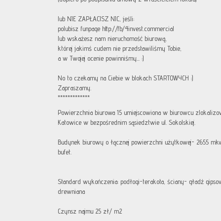
lub NIE ZAPŁACISZ NIC, jeśli:
polubisz funpage http://fb/4invest.commercial
lub wskażesz nam nieruchomość biurową,
której jakimś cudem nie przedstawiliśmy Tobie,
a w Twojej ocenie powinniśmy... :)
No to czekamy na Ciebie w blokach STARTOWYCH :)
Zapraszamy.
*************
Powierzchnia biurowa 15 umiejscowiona w biurowcu zlokaliz
Katowice w bezpośrednim sąsiedztwie ul. Sokolskiej.
Budynek biurowy o łącznej powierzchni użytkowej- 2655 mkw.
bufet.
Standard wykończenia: podłogi-terakota, ściany- gładź gipso
drewniana
Czynsz najmu 25 zł/ m2