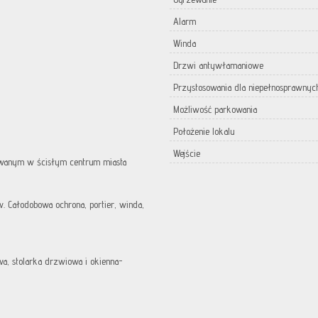
Alarm
Winda
Drzwi antywłamaniowe
Przystosowania dla niepełnosprawnyc
Możliwość parkowania
Położenie lokalu
Wejście
owanym w ścisłym centrum miasta
 Całodobowa ochrona, portier, winda,
wa, stolarka drzwiowa i okienna-