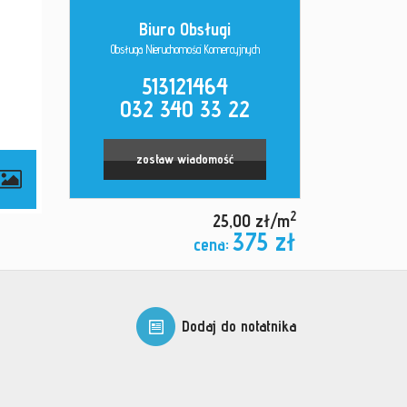
Biuro Obsługi
Obsługa Nieruchomości Komercyjnych
513121464
032 340 33 22
zostaw wiadomość
2
25,00 zł/m
375 zł
cena:
Dodaj do notatnika