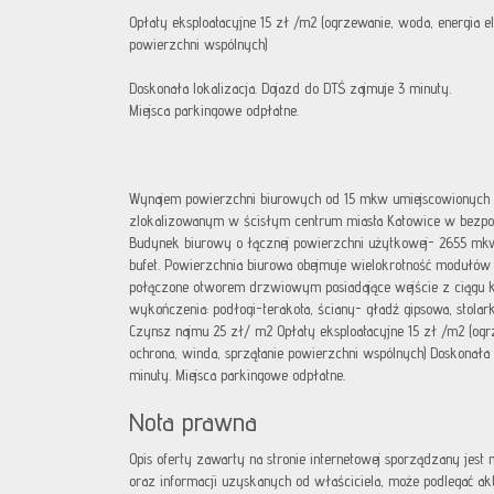
Opłaty eksploatacyjne 15 zł /m2 (ogrzewanie, woda, energia e
powierzchni wspólnych)
Doskonała lokalizacja. Dojazd do DTŚ zajmuje 3 minuty.
Miejsca parkingowe odpłatne.
Wynajem powierzchni biurowych od 15 mkw umiejscowionych
zlokalizowanym w ścisłym centrum miasta Katowice w bezpośr
Budynek biurowy o łącznej powierzchni użytkowej- 2655 mkw.
bufet. Powierzchnia biurowa obejmuje wielokrotność modułó
połączone otworem drzwiowym posiadające wejście z ciągu k
wykończenia: podłogi-terakota, ściany- gładź gipsowa, stola
Czynsz najmu 25 zł/ m2 Opłaty eksploatacyjne 15 zł /m2 (ogr
ochrona, winda, sprzątanie powierzchni wspólnych) Doskonała 
minuty. Miejsca parkingowe odpłatne.
Nota prawna
Opis oferty zawarty na stronie internetowej sporządzany jest
oraz informacji uzyskanych od właściciela, może podlegać aktua