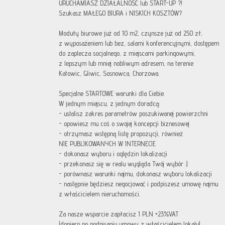
URUCHAMIASZ DZIAŁALNOŚĆ lub START-UP ?!
Szukasz MAŁEGO BIURA i NISKICH KOSZTÓW?
Moduły biurowe już od 10 m2, czynsze już od 250 zł,
z wyposażeniem lub bez, salami konferencyjnymi, dostępem
do zaplecza socjalnego, z miejscami parkingowymi,
z lepszym lub mniej nobliwym adresem, na terenie
Katowic, Gliwic, Sosnowca, Chorzowa.
Specjalne STARTOWE warunki dla Ciebie.
W jednym miejscu, z jednym doradcą:
- ustalisz zakres parametrów poszukiwanej powierzchni
- opowiesz mu coś o swojej koncepcji biznesowej
- otrzymasz wstępną listę propozycji, również
NIE PUBLIKOWANYCH W INTERNECIE
- dokonasz wyboru i oględzin lokalizacji
- przekonasz się w realu wygląda Twój wybór :)
- porównasz warunki najmu, dokonasz wyboru lokalizacji
- następnie będziesz negocjować i podpiszesz umowę najmu
z właścicielem nieruchomości.
Za nasze wsparcie zapłacisz 1 PLN +23%VAT
(dopiero po podpisaniu umowy z właścicielem lokalu)