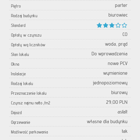
parter
Piętro
biurowiec
Rodzaj budynku
Standard
CO
Opłaty w czynszu
woda, prąd
Opłaty wg liczników
Do wprowadzenia
Stan lokalu
nowe PCV
Okna
wymienione
Instalacje
jednopoziomowy
Rodzaj lokalu
biurowy
Przeznaczenie lokalu
29,00 PLN
Czynsz najmu netto /m2
asfalt
Dojazd
własne dla budynku
Ogrzewanie
tak
Możliwość parkowania