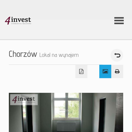
O firmie
Chorzów
Lokal na wynajem
Usługi
Oferty
nieruchom
Aktualnoś