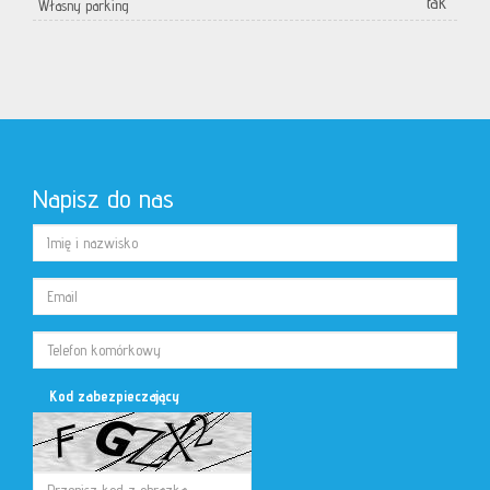
tak
Własny parking
Napisz do nas
Kod zabezpieczający