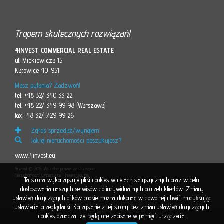
Tropem skutecznych rozwiązań!
4INVEST COMMERCIAL REAL ESTATE
ul. Mickiewicza 15
Katowice 40-951
Masz pytania? Zadzwoń!
tel. +48 32/ 340 33 22
tel. +48 22/ 349 99 98 (Warszawa)
fax +48 32/ 729 99 26
Zgłoś sprzedaż/wynajem
Jakiej nieruchomości poszukujesz?
www.4invest.eu
4invest © 2015. Wszelkie prawa zastrzeżone
Nieruchomości Komercyjne i Inwestycyjne
Ta strona wykorzystuje pliki cookies w celach statystycznych oraz w celu
dostosowania naszych serwisów do indywidualnych potrzeb klientów. Zmiany
ustawień dotyczących plików cookie można dokonać w dowolnej chwili modyfikując
ustawienia przeglądarki. Korzystanie z tej strony bez zmian ustawień dotyczących
cookies oznacza, że będą one zapisane w pamięci urządzenia.