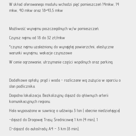
W skład oferowanego modułu wchodzi pięć pomieszczeń 14mkw, 14
mkw, 40 mkw oraz 18+43,5 mkw
Możliwość wynajmu poszczególnych w/w pomieszczeń.
Czynsz najmu od 18 do 32 zł/mkw
*czynsz najmu uzależniony do wynajętej powierzchni, elestyczne
warunki wynajmu, wakacje czynszowe
W cenie ogrzewanie, utrzymanie części wspólnych oraz parking.
Dodatkowe opłaty: prąd i woda - rozliczane wg zużycia w oparciu o
stan podlicznika.
Dogodna lokalizacja. Bezkolizyjny dojazd do głównych arterii
komunikacyjnych regionu.
Hala wyposażona w suwnicę o udżwigu 3 ton ( obecnie niedziałająca)
-dojazd do Drogowej Trasy Średnicowej 1 km (4 min.), 1
-dojazd do autostrady A4 – 3 km (8 min.),