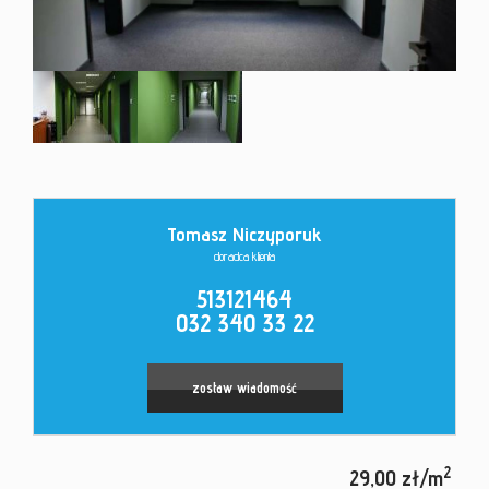
Kontakt
Tomasz Niczyporuk
doradca klienta
513121464
032 340 33 22
zostaw wiadomość
2
29,00 zł/m