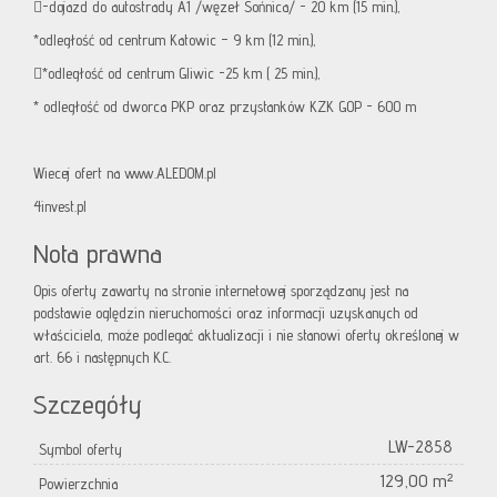
-dojazd do autostrady A1 /węzeł Sońnica/ - 20 km (15 min.),
*odległość od centrum Katowic – 9 km (12 min.),
*odległość od centrum Gliwic -25 km ( 25 min.),
* odległość od dworca PKP oraz przystanków KZK GOP - 600 m
Wiecej ofert na www.ALEDOM.pl
4invest.pl
Nota prawna
Opis oferty zawarty na stronie internetowej sporządzany jest na
podstawie oględzin nieruchomości oraz informacji uzyskanych od
właściciela, może podlegać aktualizacji i nie stanowi oferty określonej w
art. 66 i następnych K.C.
Szczegóły
LW-2858
Symbol oferty
129,00 m²
Powierzchnia