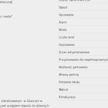
efoniczna)
Dojazd
Ogrzewanie
 i media*
Alarm
Winda
Liczba wind
Usytuowanie
Drzwi antywłamaniowe
Przystosowania dla niepełnosprawnyc
Możliwość parkowania
Własny parking
Położenie lokalu
Wejście
Klimatyzacja
u zlokalizowanym w Gliwicach w
cją pod względem dojazdu do głównych