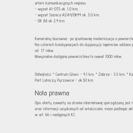
arterii komunikacyjnych regionu:
- węzeł A1-DTŚ ok. 1,0 km,
- węzeł Sośnica A1/A4/DK44 ok. 3,0 km,
- DK 88 ok 2,4 km
Kameralny biurowiec po gruntownej modernizacja o powierch
Na czterech kondygnacjach do dyspozycji najemców oddano 
od 17 mkw
Maxymalna dostępna powierzchnia to nawet 1000 mkw.
Odległości: * Centrum Gliwic - 4,1 km, * Zabrze - 5,5 km, * 
Port Lotniczy Pyrzowice – ok.30 km.
Nota prawna
Opis oferty zawarty na stronie internetowej sporządzany jest
oraz informacji uzyskanych od właściciela, może podlegać aktua
w art. 66 i następnych K.C.