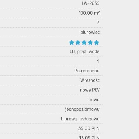
LW-2635
100,00 m²
3
biurowiec
CO, prąd, woda
4
Po remoncie
Własność
nowe PCV
nowe
jednopoziomowy
biurowy, usługowy
35,00 PLN
43,05 PLN