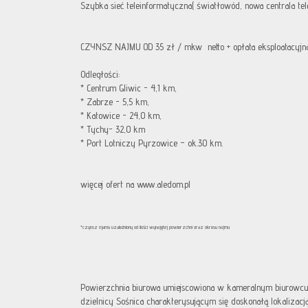
Szybka sieć teleinformatyczna( światłowód, nowa centrala tel
CZYNSZ NAJMU OD 35 zł / mkw netto + opłata eksploatacyjna
Odległości:
* Centrum Gliwic - 4,1 km,
* Zabrze - 5,5 km,
* Katowice - 24,0 km,
* Tychy- 32,0 km
* Port Lotniczy Pyrzowice – ok.30 km.
więcej ofert na www.aledom.pl
*czynsz njamu uzależniony od ilości wynajętej powierzchni oraz okresu najmu
Powierzchnia biurowa umiejscowiona w kameralnym biurowc
dzielnicy Sośnica charakterysującym się doskonałą lokaliza