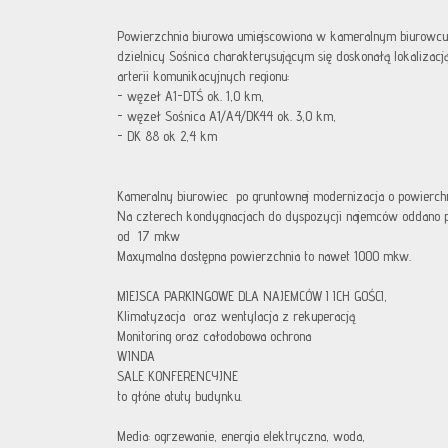
Powierzchnia biurowa umiejscowiona w kameralnym biurowc
dzielnicy Sośnica charakterysującym się doskonałą lokaliza
arterii komunikacyjnych regionu:
- węzeł A1-DTŚ ok. 1,0 km,
- węzeł Sośnica A1/A4/DK44 ok. 3,0 km,
- DK 88 ok 2,4 km
Kameralny biurowiec po gruntownej modernizacja o powierch
Na czterech kondygnacjach do dyspozycji najemców oddano 
od 17 mkw
Maxymalna dostępna powierzchnia to nawet 1000 mkw.
MIEJSCA PARKINGOWE DLA NAJEMCÓW I ICH GOŚCI,
Klimatyzacja oraz wentylacja z rekuperacją
Monitoring oraz całodobowa ochrona
WINDA
SALE KONFERENCYJNE
to głóne atuty budynku.
Media: ogrzewanie, energia elektryczna, woda,