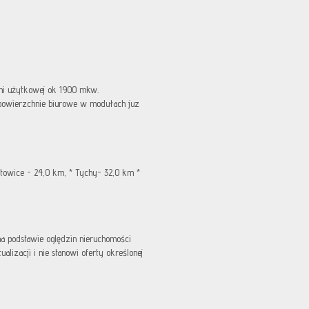
ni użytkowej ok 1900 mkw.
powierzchnie biurowe w modułach juz
Katowice - 24,0 km, * Tychy- 32,0 km *
 na podstawie oględzin nieruchomości
lizacji i nie stanowi oferty określonej