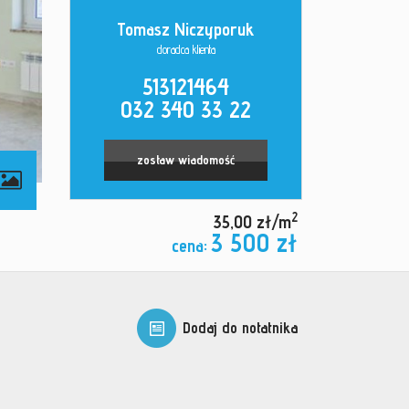
Tomasz Niczyporuk
doradca klienta
513121464
032 340 33 22
zostaw wiadomość
2
35,00 zł/m
3 500 zł
cena:
Dodaj do notatnika