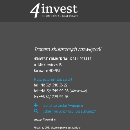
Tropem skutecznych rozwiązań!
4INVEST COMMERCIAL REAL ESTATE
ul. Mickiewicza 15
Katowice 40-951
Masz pytania? Zadzwoń!
tel. +48 32/ 340 33 22
tel. +48 22/ 349 99 98 (Warszawa)
fax +48 32/ 729 99 26
Zgłoś sprzedaż/wynajem
Jakiej nieruchomości poszukujesz?
www.4invest.eu
4invest © 2015. Wszelkie prawa zastrzeżone