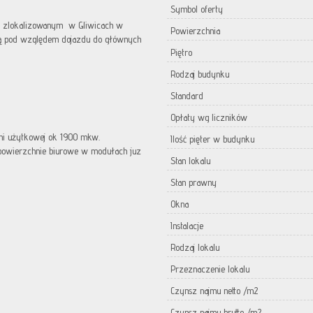
Symbol oferty
u zlokalizowanym w Gliwicach w
Powierzchnia
cją pod względem dojazdu do głównych
Piętro
Rodzaj budynku
Standard
Opłaty wg liczników
ni użytkowej ok 1900 mkw.
Ilość pięter w budynku
powierzchnie biurowe w modułach juz
Stan lokalu
Stan prawny
Okna
Instalacje
Rodzaj lokalu
Przeznaczenie lokalu
Czynsz najmu netto /m2
Czynsz najmu brutto /m2