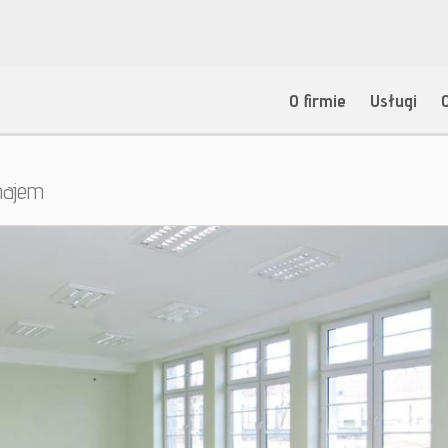
O firmie
Usługi
najem