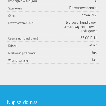
2
Ilość pięter w budynku
Do wprowadzenia
Stan lokalu
nowe PCV
Okna
biurowy, handlowo-
Przeznaczenie lokalu
usługowy, handlowy,
usługowy
37,00 PLN
Czynsz najmu netto /m2
asfalt
Dojazd
tak
Możliwość parkowania
tak
Własny parking
Napisz do nas