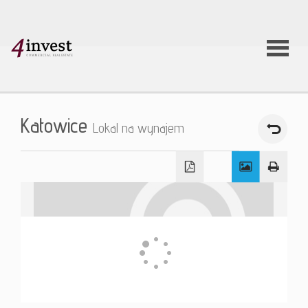
O firmie
Katowice
Lokal na wynajem
Usługi
Oferty
nieruchom
Aktualnoś