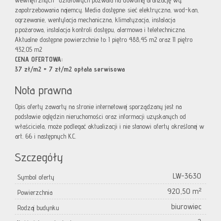
wewnętrznych- działowych pozwala na dowolną aranżację wg.
zapotrzebowania najemcy. Media dostępne: sieć elektryczna, wod-kan,
ogrzewanie, wentylacja mechaniczna, klimatyzacja, instalacja
p.pożarowa, instalacja kontroli dostępu, alarmowa i teletechniczna.
Aktualne dostępne powierzchnie to: I piętro 488,45 m2 oraz II piętro
432,05 m2
CENA OFERTOWA:
37 zł/m2 + 7 zł/m2 opłata serwisowa
Nota prawna
Opis oferty zawarty na stronie internetowej sporządzany jest na
podstawie oględzin nieruchomości oraz informacji uzyskanych od
właściciela, może podlegać aktualizacji i nie stanowi oferty określonej w
art. 66 i następnych K.C.
Szczegóły
LW-3630
Symbol oferty
920,50 m²
Powierzchnia
biurowiec
Rodzaj budynku