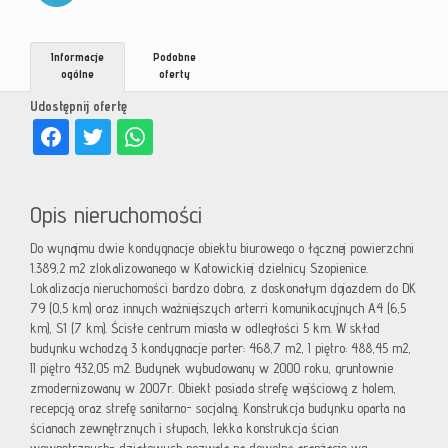
Informacje
Podobne
ogólne
oferty
Udostępnij ofertę
Opis nieruchomości
Do wynajmu dwie kondygnacje obiektu biurowego o łącznej powierzchni
1.389,2 m2 zlokalizowanego w Katowickiej dzielnicy Szopienice.
Lokalizacja nieruchomości bardzo dobra, z doskonałym dojazdem do DK
79 (0,5 km) oraz innych ważniejszych arterri komunikacyjnych A4 (6,5
km), S1 (7 km). Ścisłe centrum miasta w odległości 5 km. W skład
budynku wchodzą 3 kondygnacje parter: 468,7 m2, I piętro: 488,45 m2,
II piętro 432,05 m2. Budynek wybudowany w 2000 roku, gruntownie
zmodernizowany w 2007r. Obiekt posiada strefę wejściową z holem,
recepcją oraz strefę sanitarno- socjalną. Konstrukcja budynku oparta na
ścianach zewnętrznych i słupach, lekka konstrukcja ścian