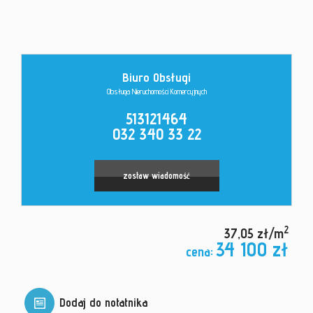
Kontakt
Biuro Obsługi
Obsługa Nieruchomości Komercyjnych
513121464
032 340 33 22
zostaw wiadomość
2
37,05 zł/m
34 100 zł
cena:
Dodaj do notatnika