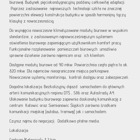
biurowej. Budynek pięciokondygnacyjny poddany całkowitej adaptacji.
Poprzez zastosowanie najnowszych technologii szkła na znacznej
powierzchni elewacji konstrukcja budynku w sposób harmonijny łączy
klasykę z nowoczesnością.
Do wynajęcia nowoczesne klimatyzowane moduły biurowe w wysokim
standardzie, z zastosowanym najnowocześniejszym systemem
oświetlenia biurowego zapieniającym użytkownikom komfort pracy.
Funkcjonalne rozplanowanie pomieszczeń biurowych umożliwia
sprawne działanie zarówno najemcom oraz ich klientom.
Dostępne moduły biurowe od 90 mkw. Powierzchnia cegło piętra to ok.
820 mkw. Dla najemców nieograniczone miejsca parkingowe.
Nowoczesne systemy monitoringu, kontroli dostępu oraz zabezpieczeń.
Dogodna lokalizacja. Bezkolizyjny dojazd samochodem do głównych
arterii komunikacyjnych regionu DTŚ , S86 oraz Autostrady A4.
Ulokowanie budynku biurowego zapewnia doskonałą komunikację z
centrum Katowic oraz Siemianowic Śląskich zarówno środkami
komunikacji miejskiej [autobus, tramwaj] jak i samochodem.
Czynsz najmu do negocjacji. Dodatkowo płatne media.
Lokalizacja:
Centrum [Katowice]- 3,2 km