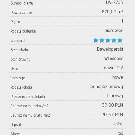
LW-2755
Symbol oferty
820,00 m²
Powierzchnia
1
Piętro
biurowiec
Rodzaj budynku
Standard
Deweloperski
Stan lokalu
Własność
Stan prawny
nowe PCV
Okna
nowe
Instalacje
jednopoziomowy
Rodzaj lokalu
biurowy
Przeznaczenie lokalu
39,00 PLN
Czynsz najmu netto /m2
47,97 PLN
Czynsz najmu brutto /m2
asfalt
Dojazd
tak
Alarm