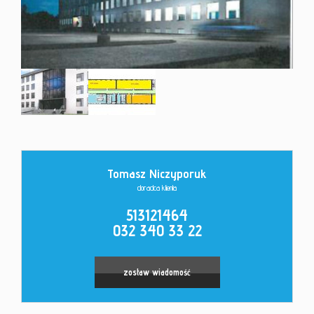
Kontakt
Tomasz Niczyporuk
doradca klienta
513121464
032 340 33 22
zostaw wiadomość