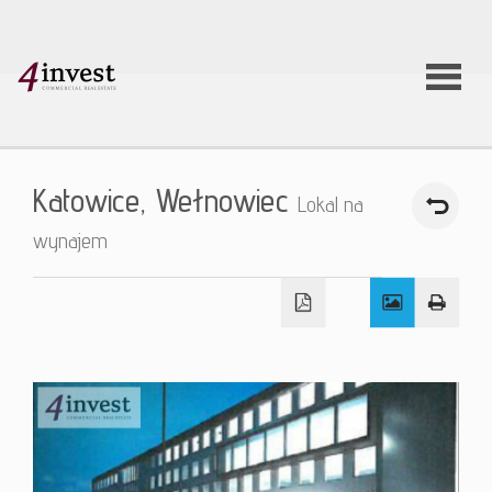
O firmie
Katowice,
Wełnowiec
Lokal na
Usługi
wynajem
Oferty
nieruchom
Aktualnoś