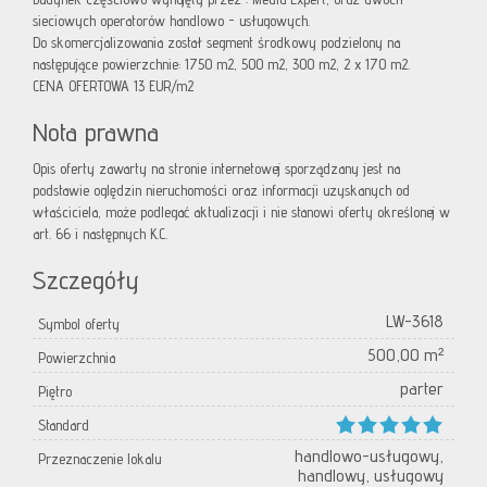
sieciowych operatorów handlowo - usługowych.
Do skomercjalizowania został segment środkowy podzielony na
następujące powierzchnie: 1750 m2, 500 m2, 300 m2, 2 x 170 m2.
CENA OFERTOWA 13 EUR/m2
Nota prawna
Opis oferty zawarty na stronie internetowej sporządzany jest na
podstawie oględzin nieruchomości oraz informacji uzyskanych od
właściciela, może podlegać aktualizacji i nie stanowi oferty określonej w
art. 66 i następnych K.C.
Szczegóły
LW-3618
Symbol oferty
500,00 m²
Powierzchnia
parter
Piętro
Standard
handlowo-usługowy,
Przeznaczenie lokalu
handlowy, usługowy