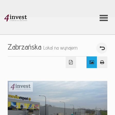
O firmie
Zabrzańska
Lokal na wynajem
Usługi
Oferty
nieruchom
Aktualnoś