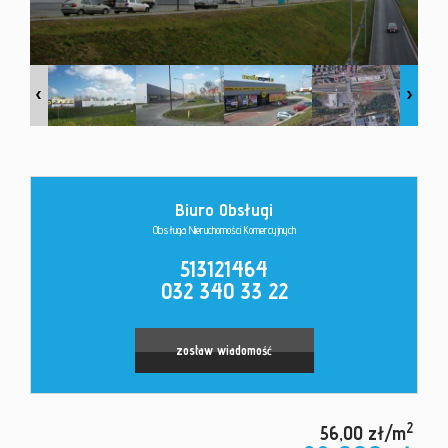
Kontakt
Biuro Obsługi
Obsługa Nieruchomości Komercyjnych
513121464
032 340 33 22
zostaw wiadomość
2
56,00 zł/m