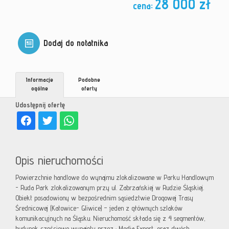
28 000 zł
cena:
Dodaj do notatnika
Informacje
Podobne
ogólne
oferty
Udostępnij ofertę
Opis nieruchomości
Powierzchnie handlowe do wynajmu zlokalizowane w Parku Handlowym
- Ruda Park zlokalizowanym przy ul. Zabrzańskiej w Rudzie Śląskiej.
Obiekt posadowiony w bezpośrednim sąsiedztwie Drogowej Trasy
Średnicowej (Katowice- Gliwice) – jeden z głównych szlaków
komunikacyjnych na Śląsku. Nieruchomość składa się z 4 segmentów,
budynek częściowo wynajęty przez : Media Expert, oraz dwóch