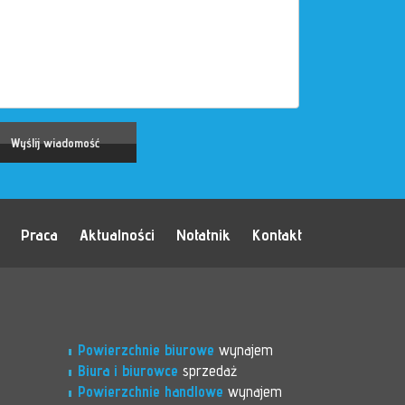
Praca
Aktualności
Notatnik
Kontakt
Powierzchnie biurowe
wynajem
Biura i biurowce
sprzedaż
Powierzchnie handlowe
wynajem