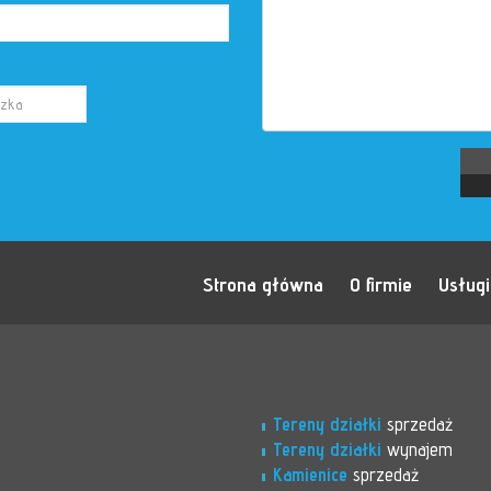
Strona główna
O firmie
Usługi
Tereny działki
sprzedaż
Tereny działki
wynajem
Kamienice
sprzedaż