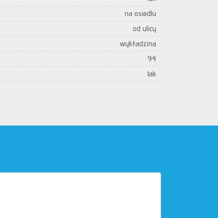
na osiedlu
od ulicy
wykładzina
94
tak