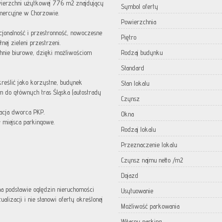
ierzchni użytkowej 776 m2 znajdujący
Symbol oferty
mercyjne w Chorzowie.
Powierzchnia
kcjonalność i przestronność, nowoczesne
Piętro
ej zieleni przestrzeni.
chnie biurowe, dzięki możliwościom
Rodzaj budynku
Standard
reślić jako korzystne, budynek
Stan lokalu
 do głównych tras Śląska (autostrady
Czynsz
tacja dworca PKP.
Okna
 miejsca parkingowe.
Rodzaj lokalu
Przeznaczenie lokalu
Czynsz najmu netto /m2
Dojazd
 na podstawie oględzin nieruchomości
Usytuowanie
lizacji i nie stanowi oferty określonej
Możliwość parkowania
Własny parking