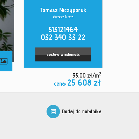
Tomasz Niczyporuk
doradca klienta
513121464
032 340 33 22
zostaw wiadomość
2
33,00 zł/m
25 608 zł
cena:
Dodaj do notatnika