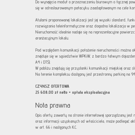
Do wynajęcia moduł o przeznaczeniu biurowym o łącznej pow
się w odrestaurowanym pałacyku zaadaptowanym na cele ko
Atutami proponowanej lokalizacji jest jej wysoki standard, fun
rozwiązania teleinformatyczne oraz dogodna lokalizacja w pełn
Nieruchomość idealnie nadaje się na reprezentacyjne powierz
aranżacyjnym lokalu.
Pod względem komunikacji położenie nieruchomości można ok
znajduje się w sąsiedztwie WPKiW, z bardzo łatwym dojazdem
A4 i DTŚ).
W pobliżu znajdują się przystanki komunikacji miejskiej oraz s
Na terenie kompleksu dostępny jest przestronny parking na 94
CZYNSZ OFERTOWA
25 608,00 zł netto + opłata eksploatacyjna
Nota prawna
Opis oferty zawarty na stronie internetowej sporządzany jest
oraz informacji uzyskanych od właściciela, może podlegać aktua
w art. 66 i następnych K.C.