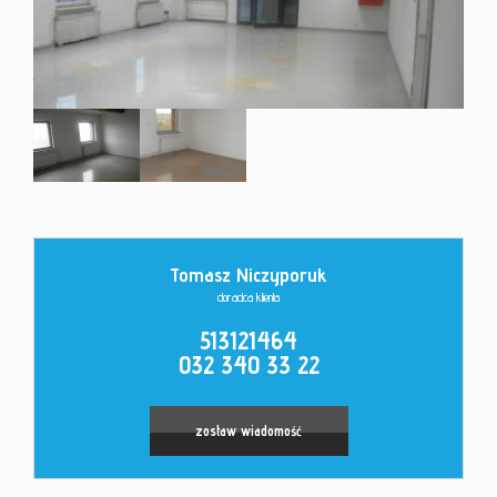
Kontakt
Tomasz Niczyporuk
doradca klienta
513121464
032 340 33 22
zostaw wiadomość