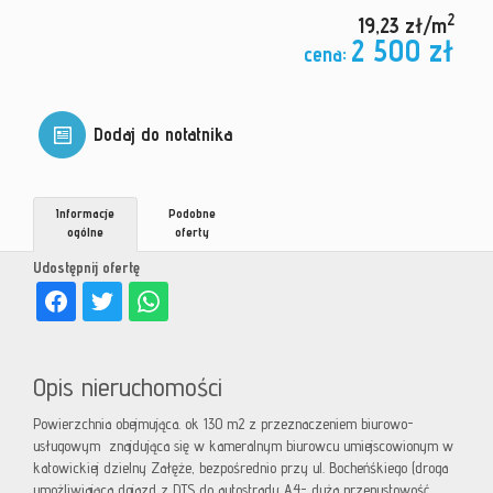
2
19,23 zł/m
2 500 zł
cena:
Dodaj do notatnika
Informacje
Podobne
ogólne
oferty
Udostępnij ofertę
Opis nieruchomości
Powierzchnia obejmująca. ok 130 m2 z przeznaczeniem biurowo-
usługowym znajdująca się w kameralnym biurowcu umiejscowionym w
katowickiej dzielny Załęże, bezpośrednio przy ul. Bocheńśkiego (droga
umożliwiająca dojazd z DTS do autostrady A4- duża przepustowość