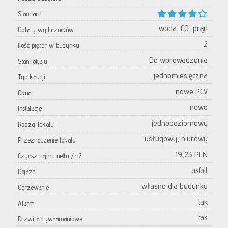
Standard
woda, CO, prąd
Opłaty wg liczników
2
Ilość pięter w budynku
Do wprowadzenia
Stan lokalu
jednomiesięczna
Typ kaucji
nowe PCV
Okna
nowe
Instalacje
jednopoziomowy
Rodzaj lokalu
usługowy, biurowy
Przeznaczenie lokalu
19,23 PLN
Czynsz najmu netto /m2
asfalt
Dojazd
własne dla budynku
Ogrzewanie
tak
Alarm
tak
Drzwi antywłamaniowe