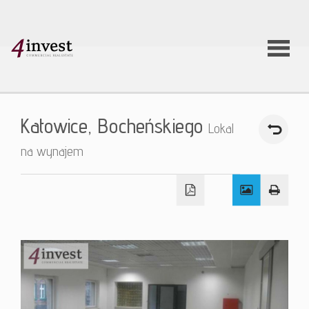
O firmie
Katowice,
Bocheńskiego
Lokal
Usługi
na wynajem
Oferty
nieruchom
Aktualnoś