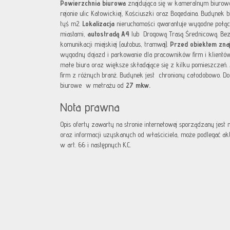
Powierzchnia biurowa
znajdująca się w kameralnym biuro
rejonie ulic Katowickiej, Kościuszki oraz Bogedaina. Budynek 
tyś m2.
Lokalizacja
nieruchomości gwarantuje wygodne połąc
miastami,
autostradą A4
lub Drogową Trasą Średnicową. Bez
komunikacji miejskiej (autobus, tramwaj).
Przed obiektem znaj
wygodny dojazd i parkowanie dla pracowników firm i klientó
małe biura oraz większe składające się z kilku pomieszczeń.
firm z różnych branż. Budynek jest chroniony całodobowo. 
biurowe w metrażu od
27 mkw.
Nota prawna
Opis oferty zawarty na stronie internetowej sporządzany jest
oraz informacji uzyskanych od właściciela, może podlegać aktua
w art. 66 i następnych K.C.