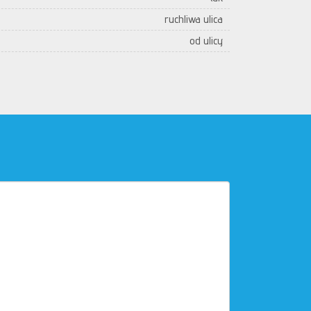
ruchliwa ulica
od ulicy