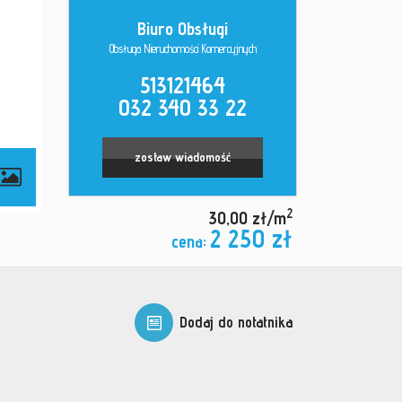
Biuro Obsługi
Obsługa Nieruchomości Komercyjnych
513121464
032 340 33 22
zostaw wiadomość
2
30,00 zł/m
2 250 zł
cena:
Dodaj do notatnika