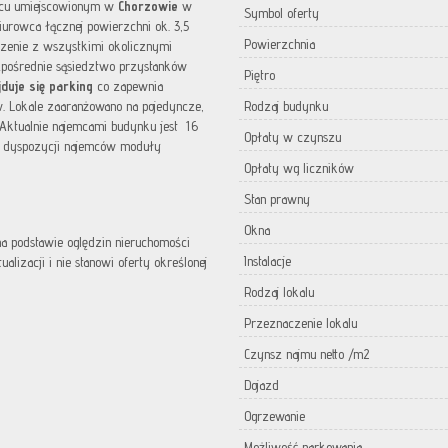
wcu umiejscowionym w
Chorzowie
w
Symbol oferty
biurowca łącznej powierzchni ok. 3,5
Powierzchnia
zenie z wszystkimi okolicznymi
pośrednie sąsiedztwo przystanków
Piętro
duje się parking
co zapewnia
w. Lokale zaaranżowano na pojedyncze,
Rodzaj budynku
 Aktualnie najemcami budynku jest 16
Opłaty w czynszu
Do dyspozycji najemców moduły
Opłaty wg liczników
Stan prawny
Okna
 na podstawie oględzin nieruchomości
Instalacje
lizacji i nie stanowi oferty określonej
Rodzaj lokalu
Przeznaczenie lokalu
Czynsz najmu netto /m2
Dojazd
Ogrzewanie
Możliwość parkowania