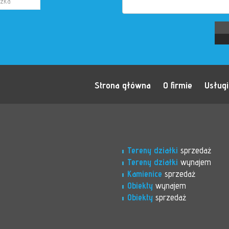
Strona główna
O firmie
Usługi
Tereny działki
sprzedaż
Tereny działki
wynajem
Kamienice
sprzedaż
Obiekty
wynajem
Obiekty
sprzedaż