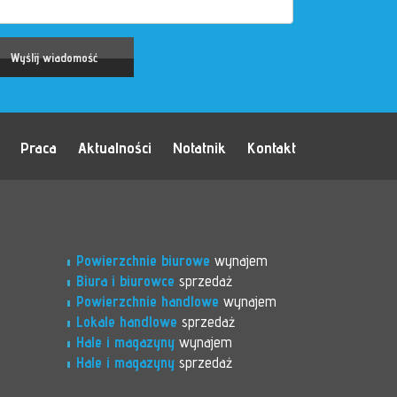
Praca
Aktualności
Notatnik
Kontakt
Powierzchnie biurowe
wynajem
Biura i biurowce
sprzedaż
Powierzchnie handlowe
wynajem
Lokale handlowe
sprzedaż
Hale i magazyny
wynajem
Hale i magazyny
sprzedaż