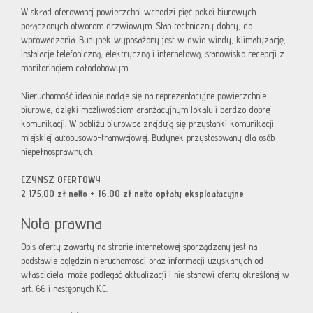
W skład oferowanej powierzchni wchodzi pięć pokoi biurowych
połączonych otworem drzwiowym. Stan techniczny dobry, do
wprowadzenia. Budynek wyposażony jest w dwie windy, klimatyzację,
instalacje telefoniczną, elektryczną i internetową, stanowisko recepcji z
monitoringiem całodobowym.
Nieruchomość idealnie nadaje się na reprezentacyjne powierzchnie
biurowe, dzięki możliwościom aranżacyjnym lokalu i bardzo dobrej
komunikacji. W pobliżu biurowca znajdują się przystanki komunikacji
miejskiej autobusowo-tramwajowej. Budynek przystosowany dla osób
niepełnosprawnych.
CZYNSZ OFERTOWY
2 175,00 zł netto + 16,00 zł netto opłaty eksploatacyjne
Nota prawna
Opis oferty zawarty na stronie internetowej sporządzany jest na
podstawie oględzin nieruchomości oraz informacji uzyskanych od
właściciela, może podlegać aktualizacji i nie stanowi oferty określonej w
art. 66 i następnych K.C.