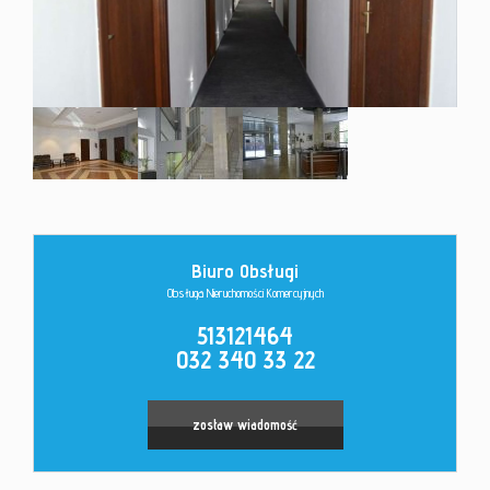
Kontakt
Biuro Obsługi
Obsługa Nieruchomości Komercyjnych
513121464
032 340 33 22
zostaw wiadomość