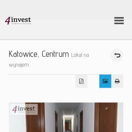
O firmie
Katowice,
Centrum
Lokal na
Usługi
wynajem
Oferty
nieruchom
Aktualnoś