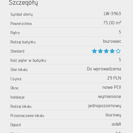
Szczegóły
LW-3963
Symbol oferty
75,00 m²
Powierzchnia
5
Piętro
biurowiec
Rodzaj budynku
Standard
5
Ilość pięter w budynku
Do wprowadzenia
Stan lokalu
29 PLN
Czynsz
nowe PCV
Okna
wymienione
Instalacje
jednopoziomowy
Rodzaj lokalu
biurowy
Przeznaczenie lokalu
asfalt
Dojazd