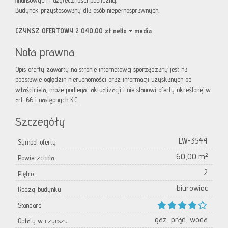
finansowych i użyteczności publicznej.
Budynek przystosowany dla osób niepełnosprawnych.
CZYNSZ OFERTOWY 2 040,00 zł netto + media
Nota prawna
Opis oferty zawarty na stronie internetowej sporządzany jest na
podstawie oględzin nieruchomości oraz informacji uzyskanych od
właściciela, może podlegać aktualizacji i nie stanowi oferty określonej w
art. 66 i następnych K.C.
Szczegóły
LW-3544
Symbol oferty
60,00 m²
Powierzchnia
2
Piętro
biurowiec
Rodzaj budynku
Standard
gaz, prąd, woda
Opłaty w czynszu