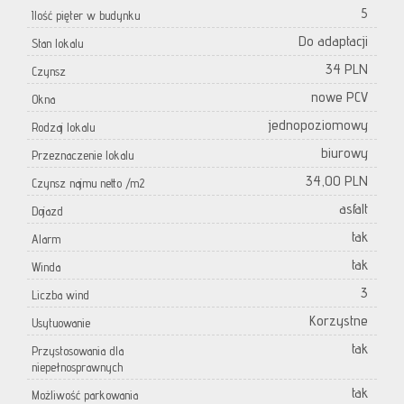
5
Ilość pięter w budynku
Do adaptacji
Stan lokalu
34 PLN
Czynsz
nowe PCV
Okna
jednopoziomowy
Rodzaj lokalu
biurowy
Przeznaczenie lokalu
34,00 PLN
Czynsz najmu netto /m2
asfalt
Dojazd
tak
Alarm
tak
Winda
3
Liczba wind
Korzystne
Usytuowanie
tak
Przystosowania dla
niepełnosprawnych
tak
Możliwość parkowania