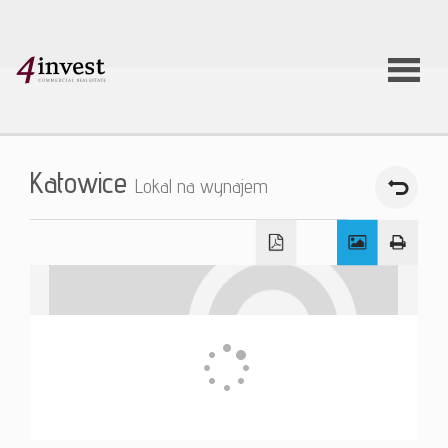
O firmie
Katowice
Lokal na wynajem
Usługi
Oferty
nieruchom
Aktualnoś