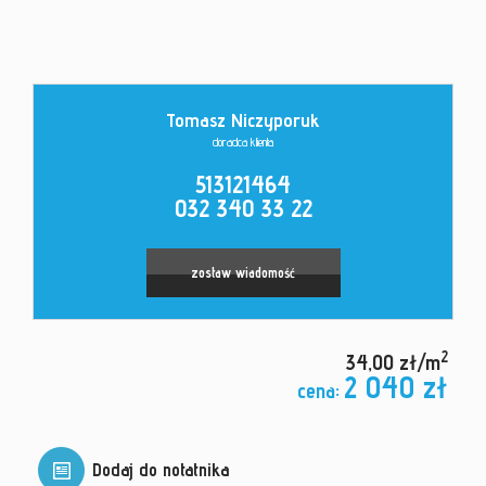
Kontakt
Tomasz Niczyporuk
doradca klienta
513121464
032 340 33 22
zostaw wiadomość
2
34,00 zł/m
2 040 zł
cena:
Dodaj do notatnika