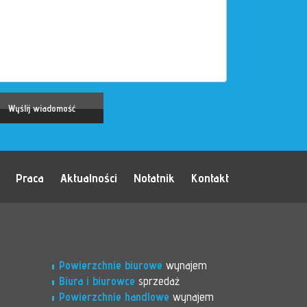
Praca
Aktualności
Notatnik
Kontakt
Powierzchnie biurowe
wynajem
Biura i biurowce
sprzedaż
Powierzchnie handlowe
wynajem