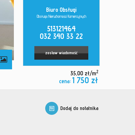
Biuro Obsługi
Obsługa Nieruchomości Komercyjnych
513121464
032 340 33 22
zostaw wiadomość
2
35,00 zł/m
1 750 zł
cena:
Dodaj do notatnika