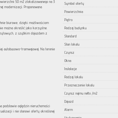
owierzchni 50 m2 zlokalizowanego na 3
Symbol oferty
nej modernizacji. Proponowana
Powierzchnia
Piętro
chnie biurowe, dzięki możliwościom
e można określić jako korzystne.
Rodzaj budynku
nzytowych, z szybkim dojazdem z
Standard
Stan lokalu
kiej autobusowo-tramwajowej. Na terenie
Czynsz
Okna
Instalacje
Rodzaj lokalu
Przeznaczenie lokalu
Czynsz najmu netto /m2
Dojazd
 na podstawie oględzin nieruchomości
Alarm
lizacji i nie stanowi oferty określonej
Usytuowanie