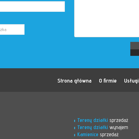
Strona główna
O firmie
Usługi
Tereny działki
sprzedaż
Tereny działki
wynajem
Kamienice
sprzedaż