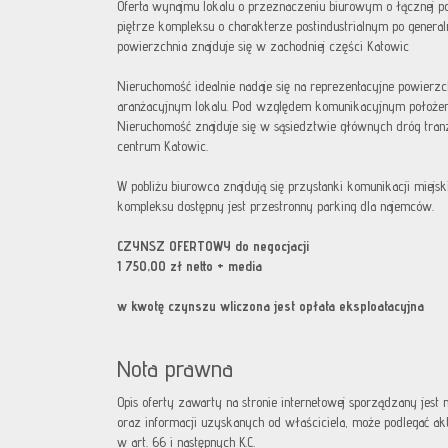
Oferta wynajmu lokalu o przeznaczeniu biurowym o łącznej p
piętrze kompleksu o charakterze postindustrialnym po general
powierzchnia znajduje się w zachodniej części Katowic
Nieruchomość idealnie nadaje się na reprezentacyjne powierz
aranżacyjnym lokalu. Pod względem komunikacyjnym położeni
Nieruchomość znajduje się w sąsiedztwie głównych dróg tra
centrum Katowic.
W pobliżu biurowca znajdują się przystanki komunikacji miejs
kompleksu dostępny jest przestronny parking dla najemców.
CZYNSZ OFERTOWY do negocjacji
1 750,00 zł netto + media
w kwotę czynszu wliczona jest opłata eksploatacyjna
Nota prawna
Opis oferty zawarty na stronie internetowej sporządzany jest
oraz informacji uzyskanych od właściciela, może podlegać aktua
w art. 66 i następnych K.C.